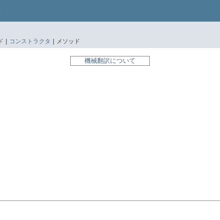
 |
コンストラクタ
|
メソッド
機械翻訳について