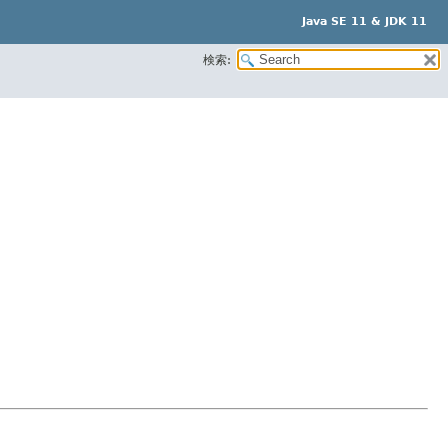
Java SE 11 & JDK 11
検索: