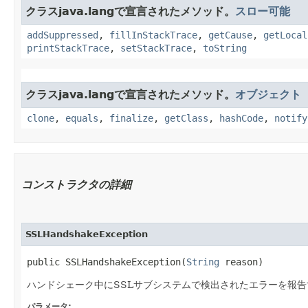
クラスjava.langで宣言されたメソッド。
スロー可能
addSuppressed
,
fillInStackTrace
,
getCause
,
getLocal
printStackTrace
,
setStackTrace
,
toString
クラスjava.langで宣言されたメソッド。
オブジェクト
clone
,
equals
,
finalize
,
getClass
,
hashCode
,
notify
コンストラクタの詳細
SSLHandshakeException
public SSLHandshakeException​(
String
 reason)
ハンドシェーク中にSSLサブシステムで検出されたエラーを報
パラメータ: