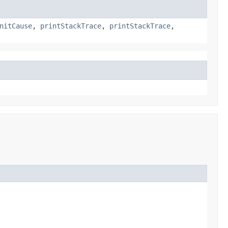
nitCause
,
printStackTrace
,
printStackTrace
,