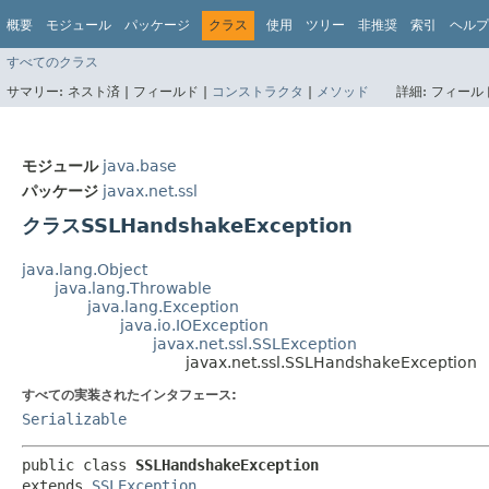
概要
モジュール
パッケージ
クラス
使用
ツリー
非推奨
索引
ヘルプ
すべてのクラス
サマリー:
ネスト済 |
フィールド |
コンストラクタ
|
メソッド
詳細:
フィールド
モジュール
java.base
パッケージ
javax.net.ssl
クラスSSLHandshakeException
java.lang.Object
java.lang.Throwable
java.lang.Exception
java.io.IOException
javax.net.ssl.SSLException
javax.net.ssl.SSLHandshakeException
すべての実装されたインタフェース:
Serializable
public class 
SSLHandshakeException
extends 
SSLException