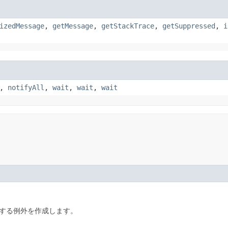
izedMessage
,
getMessage
,
getStackTrace
,
getSuppressed
,
i
,
notifyAll
,
wait
,
wait
,
wait
告する例外を作成します。