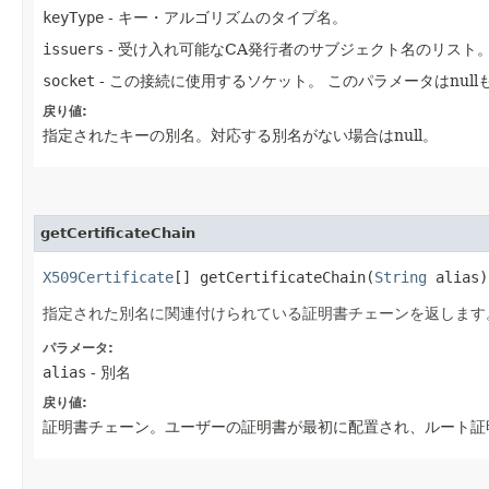
keyType
- キー・アルゴリズムのタイプ名。
issuers
- 受け入れ可能なCA発行者のサブジェクト名のリスト。
socket
- この接続に使用するソケット。
このパラメータはnul
戻り値:
指定されたキーの別名。対応する別名がない場合はnull。
getCertificateChain
X509Certificate
[] getCertificateChain​(
String
alias)
指定された別名に関連付けられている証明書チェーンを返します
パラメータ:
alias
- 別名
戻り値:
証明書チェーン。ユーザーの証明書が最初に配置され、ルート証明