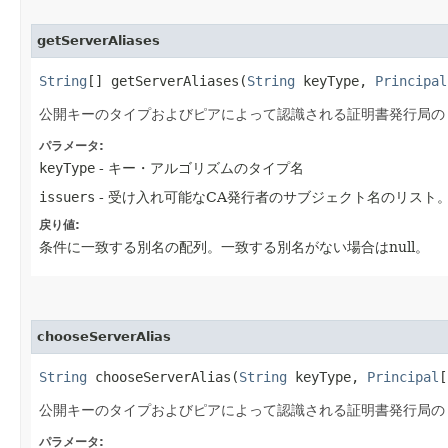
getServerAliases
String
[] getServerAliases​(
String
keyType,
Principal
公開キーのタイプおよびピアによって認識される証明書発行局の
パラメータ:
keyType
- キー・アルゴリズムのタイプ名
issuers
- 受け入れ可能なCA発行者のサブジェクト名のリスト。
戻り値:
条件に一致する別名の配列。一致する別名がない場合はnull。
chooseServerAlias
String
chooseServerAlias​(
String
keyType,
Principal
[
公開キーのタイプおよびピアによって認識される証明書発行局の
パラメータ: