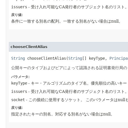
issuers
- 受け入れ可能なCA発行者のサブジェクト名のリスト。
戻り値:
条件に一致する別名の配列。一致する別名がない場合はnull。
chooseClientAlias
String
chooseClientAlias​(
String
[] keyType,
Principa
公開キーのタイプおよびピアによって認識される証明書発行局の
パラメータ:
keyType
- キー・アルゴリズムのタイプ名。優先順位の高いキ
issuers
- 受け入れ可能なCA発行者のサブジェクト名のリスト。
socket
- この接続に使用するソケット。
このパラメータはnul
戻り値:
指定されたキーの別名。対応する別名がない場合はnull。