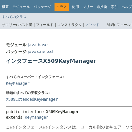
概要
モジュール
パッケージ
クラス
使用
ツリー
非推奨
索引
ヘルプ
すべてのクラス
サマリー:
ネスト済 |
フィールド |
コンストラクタ |
メソッド
詳細:
フィールド
モジュール
java.base
パッケージ
javax.net.ssl
インタフェースX509KeyManager
すべてのスーパー・インタフェース:
KeyManager
既知のすべての実装クラス:
X509ExtendedKeyManager
public interface 
X509KeyManager
extends 
KeyManager
このインタフェースのインスタンスは、ローカル側のセキュア・ソケ