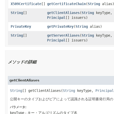
X509Certificate
[]
getCertificateChain
​(
String
alias
String
[]
getClientAliases
​(
String
keyType,
Principal
[] issuers)
PrivateKey
getPrivateKey
​(
String
alias)
String
[]
getServerAliases
​(
String
keyType,
Principal
[] issuers)
メソッドの詳細
getClientAliases
String
[] getClientAliases​(
String
keyType,
Principal
公開キーのタイプおよびピアによって認識される証明書発行局の
パラメータ:
keyType
- キー・アルゴリズムのタイプ名