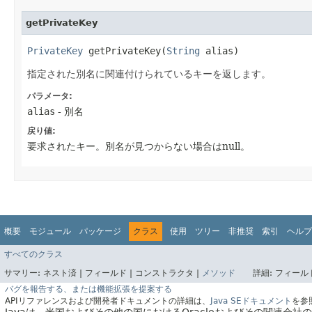
getPrivateKey
PrivateKey
getPrivateKey​(
String
alias)
指定された別名に関連付けられているキーを返します。
パラメータ:
alias
- 別名
戻り値:
要求されたキー。別名が見つからない場合はnull。
概要
モジュール
パッケージ
クラス
使用
ツリー
非推奨
索引
ヘルプ
すべてのクラス
サマリー:
ネスト済 |
フィールド |
コンストラクタ |
メソッド
詳細:
フィールド
バグを報告する、または機能拡張を提案する
APIリファレンスおよび開発者ドキュメントの詳細は、
Java SEドキュメント
を参