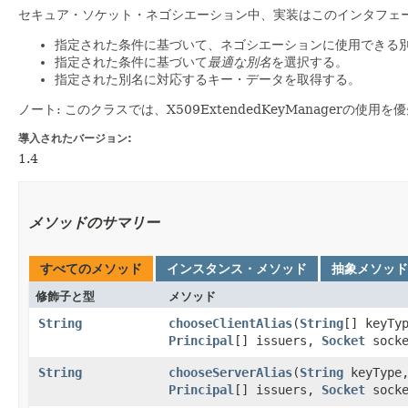
セキュア・ソケット・ネゴシエーション中、実装はこのインタフェ
指定された条件に基づいて、ネゴシエーションに使用できる
指定された条件に基づいて
最適な別名
を選択する。
指定された別名に対応するキー・データを取得する。
ノート: このクラスでは、X509ExtendedKeyManagerの使
導入されたバージョン:
1.4
メソッドのサマリー
すべてのメソッド
インスタンス・メソッド
抽象メソッド
修飾子と型
メソッド
String
chooseClientAlias
​(
String
[] keyTy
Principal
[] issuers,
Socket
socke
String
chooseServerAlias
​(
String
keyType
Principal
[] issuers,
Socket
socke