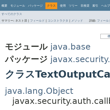
概要
モジュール
パッケージ
クラス
使用
ツリー
非推奨
索引
ヘルプ
すべてのクラス
サマリー:
ネスト済 |
フィールド
|
コンストラクタ
|
メソッド
詳細:
フィール
モジュール
java.base
パッケージ
javax.security
クラスTextOutputCa
java.lang.Object
javax.security.auth.ca