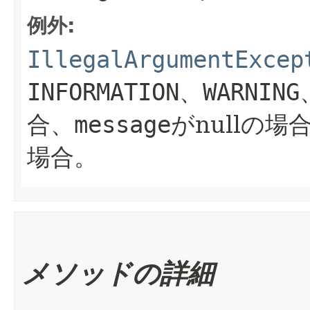
例外:
IllegalArgumentExcep
INFORMATION
、
WARNING
合、
message
がnullの場
場合。
メソッドの詳細