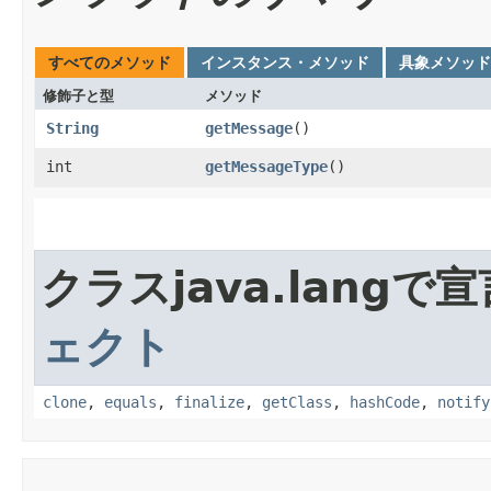
すべてのメソッド
インスタンス・メソッド
具象メソッド
修飾子と型
メソッド
String
getMessage
()
int
getMessageType
()
クラスjava.lang
ェクト
clone
,
equals
,
finalize
,
getClass
,
hashCode
,
notify