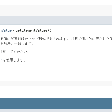
nValue
> getElementValues()
する値に関連付けたマップ形式で返されます。
注釈で明示的に表された
れる順序と一致します。
注意してください。
ts
を使用します。