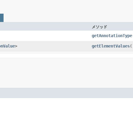
メソッド
getAnnotationType
onValue
>
getElementValues
(