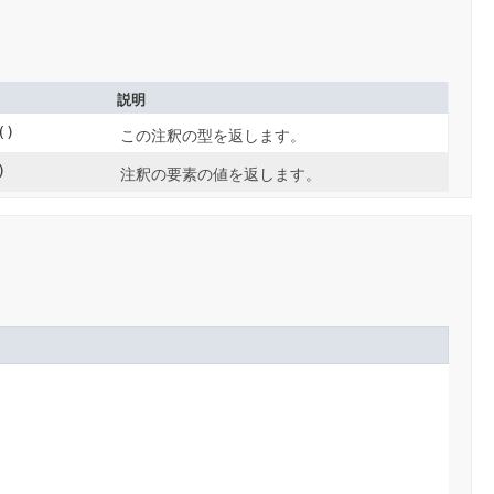
説明
()
この注釈の型を返します。
)
注釈の要素の値を返します。