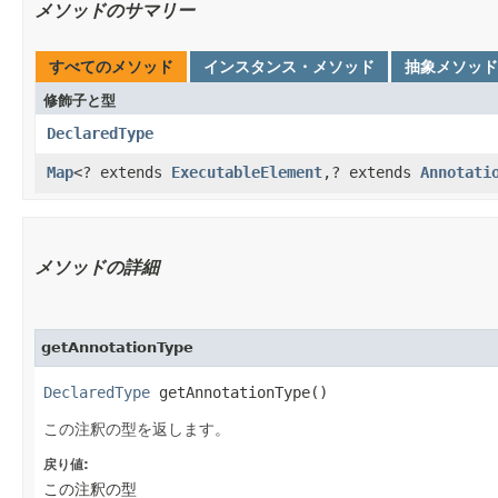
メソッドのサマリー
すべてのメソッド
インスタンス・メソッド
抽象メソッド
修飾子と型
DeclaredType
Map
<? extends
ExecutableElement
,​? extends
Annotati
メソッドの詳細
getAnnotationType
DeclaredType
getAnnotationType()
この注釈の型を返します。
戻り値:
この注釈の型