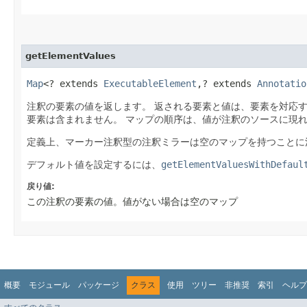
getElementValues
Map
<? extends
ExecutableElement
,​? extends
Annotatio
注釈の要素の値を返します。
返される要素と値は、要素を対応
要素は含まれません。
マップの順序は、値が注釈のソースに現
定義上、マーカー注釈型の注釈ミラーは空のマップを持つことに
デフォルト値を設定するには、
getElementValuesWithDefaul
戻り値:
この注釈の要素の値。値がない場合は空のマップ
概要
モジュール
パッケージ
クラス
使用
ツリー
非推奨
索引
ヘルプ