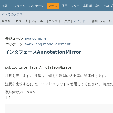
概要
モジュール
パッケージ
クラス
使用
ツリー
非推奨
索引
ヘルプ
すべてのクラス
サマリー:
ネスト済 |
フィールド |
コンストラクタ |
メソッド
詳細:
フィールド
モジュール
java.compiler
パッケージ
javax.lang.model.element
インタフェースAnnotationMirror
public interface 
AnnotationMirror
注釈を表します。
注釈は、値を注釈型の各要素に関連付けます。
注釈を比較するには、
equals
メソッドを使用してください。
特定
導入されたバージョン:
1.6