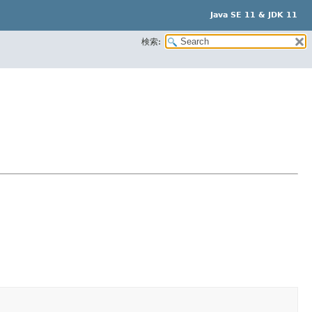
Java SE 11 & JDK 11
検索: