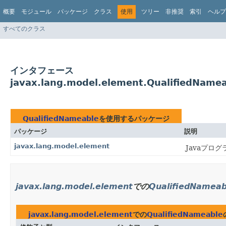
概要
モジュール
パッケージ
クラス
使用
ツリー
非推奨
索引
ヘルプ
すべてのクラス
インタフェース
javax.lang.model.element.QualifiedNam
QualifiedNameable
を使用するパッケージ
パッケージ
説明
javax.lang.model.element
Javaプ
javax.lang.model.element
での
QualifiedNameab
javax.lang.model.element
での
QualifiedNameable