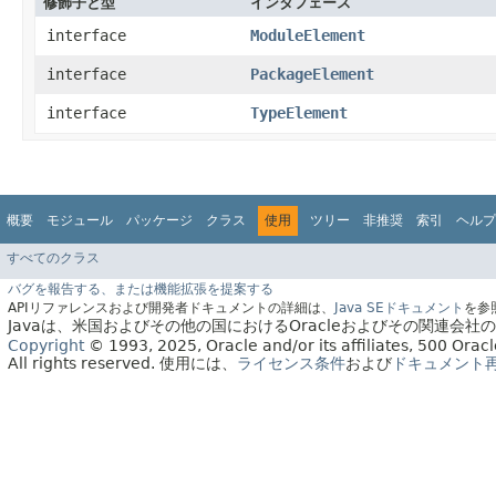
修飾子と型
インタフェース
interface
ModuleElement
interface
PackageElement
interface
TypeElement
概要
モジュール
パッケージ
クラス
使用
ツリー
非推奨
索引
ヘルプ
すべてのクラス
バグを報告する、または機能拡張を提案する
APIリファレンスおよび開発者ドキュメントの詳細は、
Java SEドキュメント
を参
Javaは、米国およびその他の国におけるOracleおよびその関連会
Copyright
© 1993, 2025, Oracle and/or its affiliates, 500 Or
All rights reserved.
使用には、
ライセンス条件
および
ドキュメント