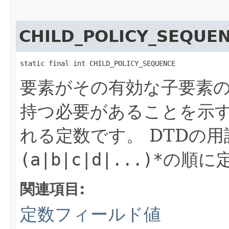
CHILD_POLICY_SEQUE
static final int CHILD_POLICY_SEQUENCE
要素がその有効な子要素
持つ必要があることを示
れる定数です。
DTDの
(a|b|c|d|...)*
の順に
関連項目:
定数フィールド値