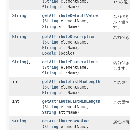
(
String
elementName,
1つを返
String
attrName)
String
getAttributeDefaultValue
名前付き
(
String
elementName,
ルト値を
String
attrName)
す。
String
getAttributeDescription
名前付き
(
String
elementName,
String
attrName,
Locale
locale)
String
[]
getAttributeEnumerations
名前付き
(
String
elementName,
します。
String
attrName)
int
getAttributeListMaxLength
この属性
(
String
elementName,
String
attrName)
int
getAttributeListMinLength
この属性
(
String
elementName,
String
attrName)
String
getAttributeMaxValue
属性の有
(
String
elementName,