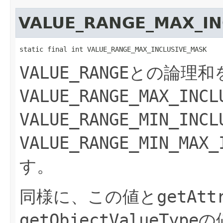
VALUE_RANGE_MAX_IN
static final int VALUE_RANGE_MAX_INCLUSIVE_MASK
VALUE_RANGE
との論理和
VALUE_RANGE_MAX_INCL
VALUE_RANGE_MIN_INCL
VALUE_RANGE_MIN_MAX_
す。
同様に、この値と
getAtt
getObjectValueType
の