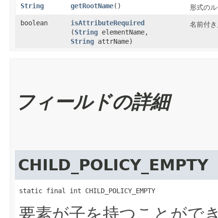
String
getRootName
()
形式のル
boolean
isAttributeRequired
名前付き
(
String
elementName,
String
attrName)
フィールドの詳細
CHILD_POLICY_EMPTY
static final int CHILD_POLICY_EMPTY
要素が子を持つことがで