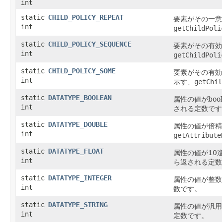
int
static
CHILD_POLICY_REPEAT
要素がその一意
int
getChildPoli
static
CHILD_POLICY_SEQUENCE
要素がその有効
int
getChildPoli
static
CHILD_POLICY_SOME
要素がその有効
int
示す、
getChil
static
DATATYPE_BOOLEAN
属性の値がbool
int
される定数です
static
DATATYPE_DOUBLE
属性の値が倍精
int
getAttribute
static
DATATYPE_FLOAT
属性の値が10
int
ら返される定数
static
DATATYPE_INTEGER
属性の値が整数
int
数です。
static
DATATYPE_STRING
属性の値が汎用
int
定数です。