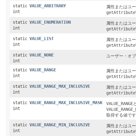
static
VALUE_ARBITRARY
属性またはユー
int
getAttribute
static
VALUE_ENUMERATION
属性またはユー
int
getAttribute
static
VALUE_LIST
属性またはユー
int
getAttribute
static
VALUE_NONE
ユーザー・オブ
int
static
VALUE_RANGE
属性またはユー
int
getAttribute
static
VALUE_RANGE_MAX_INCLUSIVE
属性またはユー
int
getAttribute
static
VALUE_RANGE_MAX_INCLUSIVE_MASK
VALUE_RANGE
int
VALUE_RANGE_
取得する値です
static
VALUE_RANGE_MIN_INCLUSIVE
属性またはユー
int
getAttribute