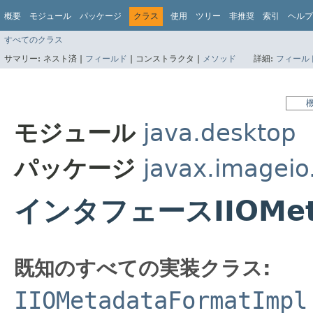
概要
モジュール
パッケージ
クラス
使用
ツリー
非推奨
索引
ヘルプ
すべてのクラス
サマリー:
ネスト済 |
フィールド
|
コンストラクタ |
メソッド
詳細:
フィール
モジュール
java.desktop
パッケージ
javax.imagei
インタフェースIIOMeta
既知のすべての実装クラス:
IIOMetadataFormatImpl