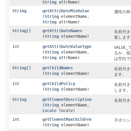
String
attrName)
String
getAttributeMinValue
属性の有
(
String
elementName,
String
attrName)
String
[]
getAttributeNames
名前付き
(
String
elementName)
返します
int
getAttributeValueType
VALUE_
(
String
elementName,
るか、指
String
attrName)
は空白で
String
[]
getChildNames
名前付き
(
String
elementName)
ます。
int
getChildPolicy
名前付き
(
String
elementName)
します。
String
getElementDescription
名前付き
(
String
elementName,
Locale
locale)
int
getElementMaxChildren
子ポリシ
(
String
elementName)