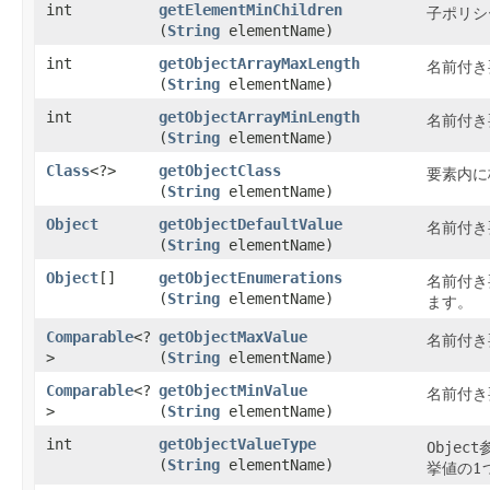
int
getElementMinChildren
子ポリシ
(
String
elementName)
int
getObjectArrayMaxLength
名前付き
(
String
elementName)
int
getObjectArrayMinLength
名前付き
(
String
elementName)
Class
<?>
getObjectClass
要素内に
(
String
elementName)
Object
getObjectDefaultValue
名前付き
(
String
elementName)
Object
[]
getObjectEnumerations
名前付き
(
String
elementName)
ます。
Comparable
<?
getObjectMaxValue
名前付き
>
(
String
elementName)
Comparable
<?
getObjectMinValue
名前付き
>
(
String
elementName)
int
getObjectValueType
Object
(
String
elementName)
挙値の1