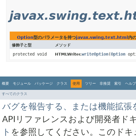
javax.swing.text.h
Option
型のパラメータを持つ
javax.swing.text.html
内
修飾子と型
メソッド
protected void
writeOption
​(
Option
opt
HTMLWriter.
概要
モジュール
パッケージ
クラス
使用
ツリー
非推奨
索引
ヘルプ
すべてのクラス
バグを報告する、または機能拡張
APIリファレンスおよび開発者ド
ト
を参照してください。このドキ