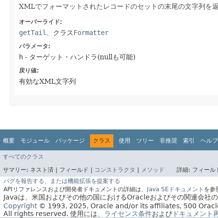
XMLでフォーマットされたレコードのセットの末尾の文字列を
オーバーライド:
getTail
、クラス
Formatter
パラメータ:
h
- ターゲット・ハンドラ(nullも可能)
戻り値:
有効なXML文字列
概要
モジュール
パッケージ
クラス
使用
ツリー
非推奨
索引
ヘルプ
すべてのクラス
サマリー:
ネスト済 |
フィールド |
コンストラクタ
|
メソッド
詳細:
フィールド
バグを報告する、または機能拡張を提案する
APIリファレンスおよび開発者ドキュメントの詳細は、
Java SEドキュメント
を参
Javaは、米国およびその他の国におけるOracleおよびその関連会
Copyright
© 1993, 2025, Oracle and/or its affiliates, 500 Or
All rights reserved.
使用には、
ライセンス条件
および
ドキュメント