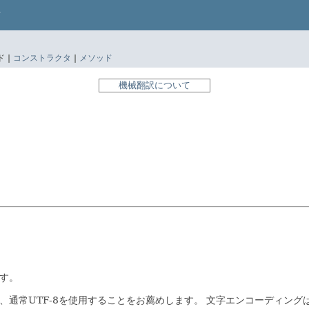
 |
コンストラクタ
|
メソッド
機械翻訳について
ます。
が、通常UTF-8を使用することをお薦めします。
文字エンコーディングは