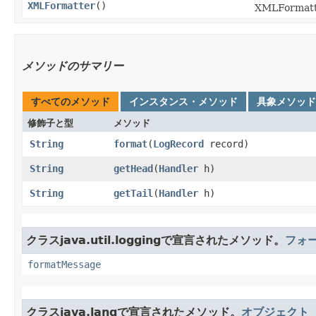
XMLFormatter
()
XMLForm
メソッドのサマリー
すべてのメソッド
インスタンス・メソッド
具象メソッド
修飾子と型
メソッド
String
format
​(
LogRecord
record)
String
getHead
​(
Handler
h)
String
getTail
​(
Handler
h)
クラスjava.util.loggingで宣言されたメソッド。
フォ
formatMessage
クラスjava.langで宣言されたメソッド。
オブジェクト