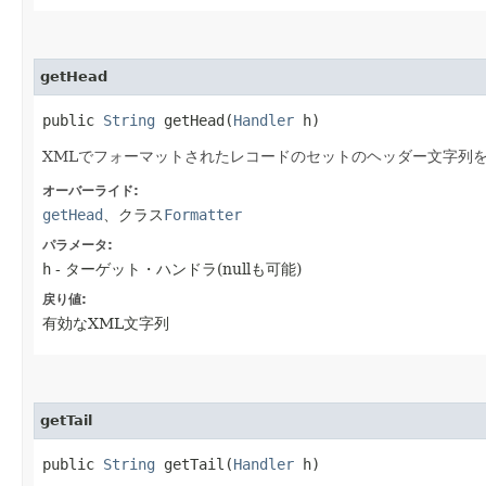
getHead
public
String
getHead​(
Handler
h)
XMLでフォーマットされたレコードのセットのヘッダー文字列
オーバーライド:
getHead
、クラス
Formatter
パラメータ:
h
- ターゲット・ハンドラ(nullも可能)
戻り値:
有効なXML文字列
getTail
public
String
getTail​(
Handler
h)