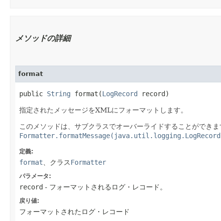
メソッドの詳細
format
public
String
format​(
LogRecord
record)
指定されたメッセージをXMLにフォーマットします。
このメソッドは、サブクラスでオーバーライドすることができま
Formatter.formatMessage(java.util.logging.LogRecord
定義:
format
、クラス
Formatter
パラメータ:
record
- フォーマットされるログ・レコード。
戻り値:
フォーマットされたログ・レコード