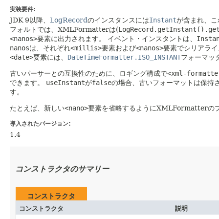
実装要件:
JDK 9以降、
LogRecord
のインスタンスには
Instant
が含まれ、こ
フォルトでは、XMLFormatterは(
LogRecord.getInstant().ge
<nanos>
要素に出力されます。
イベント・インスタントは、
Insta
nanos
は、それぞれ
<millis>
要素および
<nanos>
要素でシリアライ
<date>
要素には、
DateTimeFormatter.ISO_INSTANT
フォーマッ
古いパーサーとの互換性のために、ロギング構成で
<xml-formatte
できます。
useInstant
が
false
の場合、古いフォーマットは保持
す。
たとえば、新しい
<nano>
要素を省略するようにXMLFormatte
導入されたバージョン:
1.4
コンストラクタのサマリー
コンストラクタ
コンストラクタ
説明