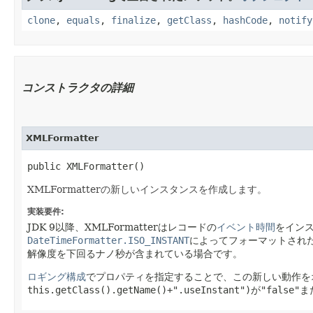
clone
,
equals
,
finalize
,
getClass
,
hashCode
,
notify
コンストラクタの詳細
XMLFormatter
public XMLFormatter()
XMLFormatterの新しいインスタンスを作成します。
実装要件:
JDK 9以降、XMLFormatterはレコードの
イベント時間
をイン
DateTimeFormatter.ISO_INSTANT
によってフォーマットされ
解像度を下回るナノ秒が含まれている場合です。
ロギング構成
でプロパティを指定することで、この新しい動作を
this.getClass().getName()+".useInstant")
が
"false"
ま