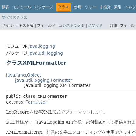
概要
モジュール
パッケージ
クラス
使用
ツリー
非推奨
索引
ヘルプ
すべてのクラス
サマリー:
ネスト済 |
フィールド |
コンストラクタ
|
メソッド
詳細:
フィールド
モジュール
java.logging
パッケージ
java.util.logging
クラスXMLFormatter
java.lang.Object
java.util.logging.Formatter
java.util.logging.XMLFormatter
public class 
XMLFormatter
extends 
Formatter
LogRecordを標準XML形式でフォーマットします。
DTD仕様が、「Java Logging API仕様」の付録Aとして提供され
XMLFormatterは、任意の文字エンコーディングを使用できます