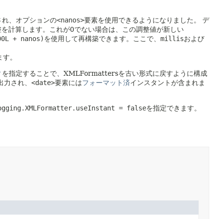
され、オプションの
<nanos>
要素を使用できるようになりました。
デ
整を計算します。これが0でない場合は、この調整値が新しい
00L + nanos)
を使用して再構築できます。ここで、
millis
および
ます。
ィ
を指定することで、XMLFormattersを古い形式に戻すように構成
出力され、
<date>
要素には
フォーマット済
インスタントが含まれま
ogging.XMLFormatter.useInstant = false
を指定できます。