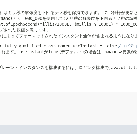
れはミリ秒の解像度を下回るナノ秒を保持できます。
DTD仕様が更新
tNano() % 1000_000
を使用して)ミリ秒の解像度を下回るナノ秒の調
nt.ofEpochSecond(millis/1000L, (millis % 1000L) * 1000_0
ズされた数値を表します。
タによってフォーマットされたインスタント全体が含まれるようになり
r-fully-qualified-class-name>.useInstant = false
プロパテ
されます。
useInstant
が
true
(デフォルト)の場合は、
<nanos>
要素が
rのプレーン・インスタンスを構成するには、ロギング構成で
java.util.l