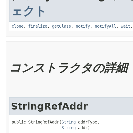
ェクト
clone
,
finalize
,
getClass
,
notify
,
notifyAll
,
wait
コンストラクタの詳細
StringRefAddr
public StringRefAddr​(
String
 addrType,

String
 addr)