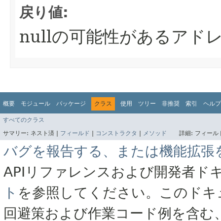
戻り値:
nullの可能性があるアド
概要
モジュール
パッケージ
クラス
使用
ツリー
非推奨
索引
ヘルプ
すべてのクラス
サマリー:
ネスト済 |
フィールド
|
コンストラクタ
|
メソッド
詳細:
フィールド
バグを報告する、または機能拡張
APIリファレンスおよび開発者ド
ト
を参照してください。このドキ
回避策および作業コード例を含む