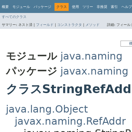
概要
モジュール
パッケージ
クラス
使用
ツリー
非推奨
索引
ヘルプ
すべてのクラス
サマリー:
ネスト済 |
フィールド
|
コンストラクタ
|
メソッド
詳細:
フィールド
モジュール
java.naming
パッケージ
javax.naming
クラスStringRefAdd
java.lang.Object
javax.naming.RefAddr