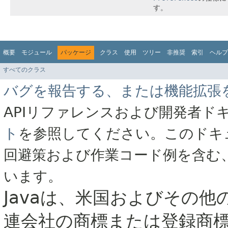
す。
概要
モジュール
パッケージ
クラス
使用
ツリー
非推奨
索引
ヘルプ
すべてのクラス
バグを報告する、または機能拡張
APIリファレンスおよび開発者ド
ト
を参照してください。このドキ
回避策および作業コード例を含む
います。
Javaは、米国およびその他
連会社の商標または登録商