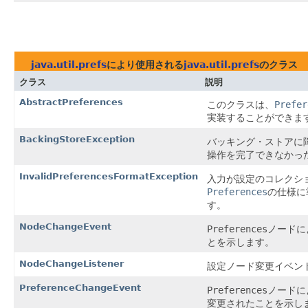
java.util.prefs
により使用される
java.util.prefs
のクラス
クラス
説明
AbstractPreferences
このクラスは、
Prefer
実装することができま
BackingStoreException
バッキング・ストアに
操作を完了できなかっ
InvalidPreferencesFormatException
入力が設定のコレクシ
Preferences
の仕様に
す。
NodeChangeEvent
Preferences
ノードに
とを示します。
NodeChangeListener
設定ノード変更イベン
PreferenceChangeEvent
Preferences
ノードに
変更されたことを示し