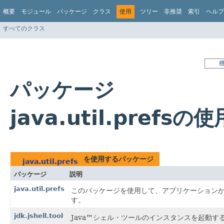
概要
モジュール
パッケージ
クラス
使用
ツリー
非推奨
索引
ヘルプ
すべてのクラス
パッケージ
java.util.prefsの使
を使用するパッケージ
java.util.prefs
パッケージ
説明
java.util.prefs
このパッケージを使用して、アプリケーション
す。
jdk.jshell.tool
Java™シェル・ツールのインスタンスを起動す