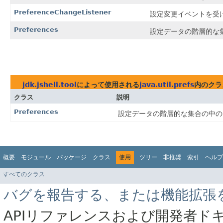
PreferenceChangeListener
設定変更イベントを受
Preferences
設定データの階層的な
jdk.jshell.tool
によって使用される
java.util.prefs
内のクラ
クラス
説明
Preferences
設定データの階層的な集合の中の
概要
モジュール
パッケージ
クラス
使用
ツリー
非推奨
索引
ヘルプ
すべてのクラス
バグを報告する、または機能拡張
APIリファレンスおよび開発者ド