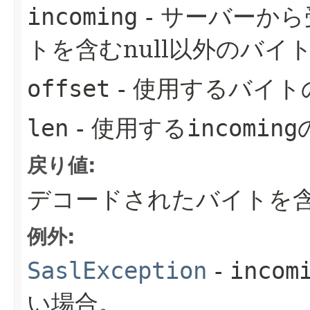
incoming
- サーバーか
トを含むnull以外のバイ
offset
- 使用するバイト
len
- 使用する
incoming
戻り値:
デコードされたバイトを含
例外:
SaslException
-
incom
い場合。