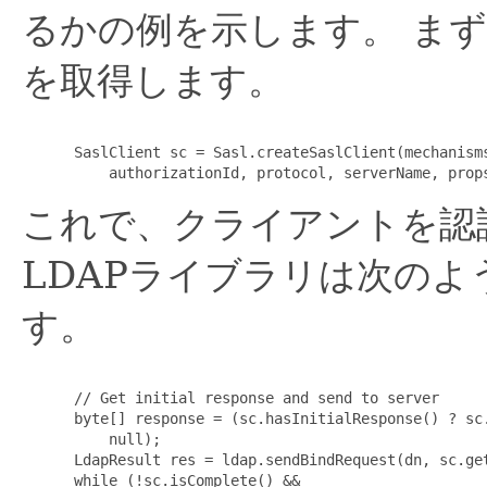
るかの例を示します。
まず
を取得します。
 SaslClient sc = Sasl.createSaslClient(mechanisms
これで、クライアントを認
LDAPライブラリは次の
す。
 // Get initial response and send to server

 byte[] response = (sc.hasInitialResponse() ? sc.
     null);

 LdapResult res = ldap.sendBindRequest(dn, sc.get
 while (!sc.isComplete() &&
