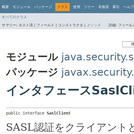
概要
モジュール
パッケージ
クラス
使用
ツリー
非推奨
索引
ヘルプ
すべてのクラス
サマリー:
ネスト済 |
フィールド |
コンストラクタ |
メソッド
詳細:
フィールド
モジュール
java.security.s
パッケージ
javax.security
インタフェースSaslCli
public interface 
SaslClient
SASL認証をクライアント