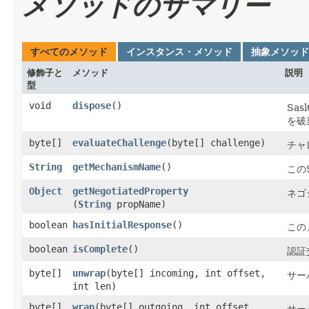
メソッドのサマリー
すべてのメソッド
インスタンス・メソッド
抽象メソッド
修飾子と
メソッド
説明
型
void
dispose
()
Sa
を破
byte[]
evaluateChallenge
​(byte[] challenge)
チャ
String
getMechanismName
()
この
Object
getNegotiatedProperty
ネゴ
(
String
propName)
boolean
hasInitialResponse
()
この
boolean
isComplete
()
認証
byte[]
unwrap
​(byte[] incoming, int offset,
サー
int len)
byte[]
wrap
​(byte[] outgoing, int offset,
サー