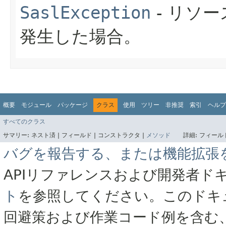
SaslException
- リソ
発生した場合。
概要
モジュール
パッケージ
クラス
使用
ツリー
非推奨
索引
ヘルプ
すべてのクラス
サマリー:
ネスト済 |
フィールド |
コンストラクタ |
メソッド
詳細:
フィールド
バグを報告する、または機能拡張
APIリファレンスおよび開発者ド
ト
を参照してください。このドキ
回避策および作業コード例を含む