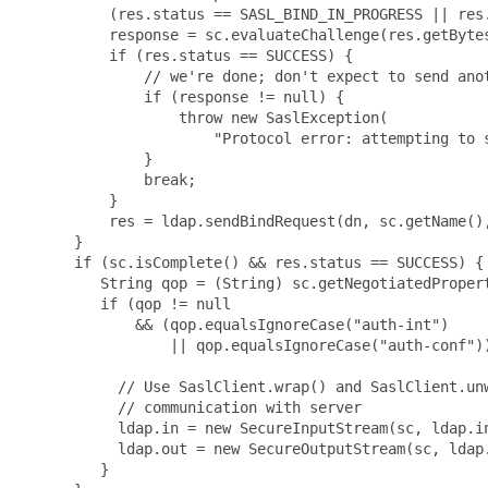
     (res.status == SASL_BIND_IN_PROGRESS || res.
     response = sc.evaluateChallenge(res.getBytes
     if (res.status == SUCCESS) {

         // we're done; don't expect to send anot
         if (response != null) {

             throw new SaslException(

                 "Protocol error: attempting to s
         }

         break;

     }

     res = ldap.sendBindRequest(dn, sc.getName(),
 }

 if (sc.isComplete() && res.status == SUCCESS) {

    String qop = (String) sc.getNegotiatedPropert
    if (qop != null

        && (qop.equalsIgnoreCase("auth-int")

            || qop.equalsIgnoreCase("auth-conf"))
      // Use SaslClient.wrap() and SaslClient.unw
      // communication with server

      ldap.in = new SecureInputStream(sc, ldap.in
      ldap.out = new SecureOutputStream(sc, ldap.
    }
