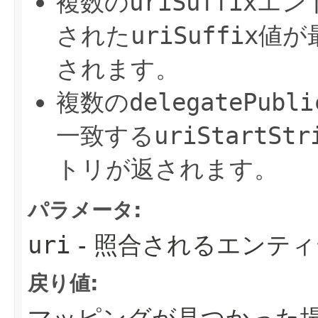
複数の
uriSuffix
エン
された
uriSuffix
値が
されます。
複数の
delegatePubli
一致する
uriStartStr
トリが返されます。
パラメータ:
uri
- 照合されるエンティ
戻り値:
マッピングが見つかった場