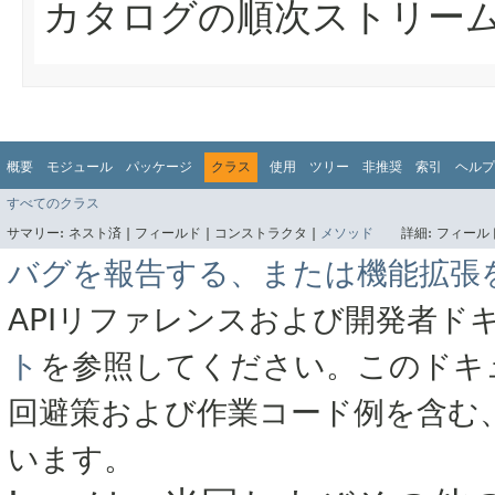
カタログの順次ストリー
概要
モジュール
パッケージ
クラス
使用
ツリー
非推奨
索引
ヘルプ
すべてのクラス
サマリー:
ネスト済 |
フィールド |
コンストラクタ |
メソッド
詳細:
フィールド
バグを報告する、または機能拡張
APIリファレンスおよび開発者ド
ト
を参照してください。このドキ
回避策および作業コード例を含む
います。