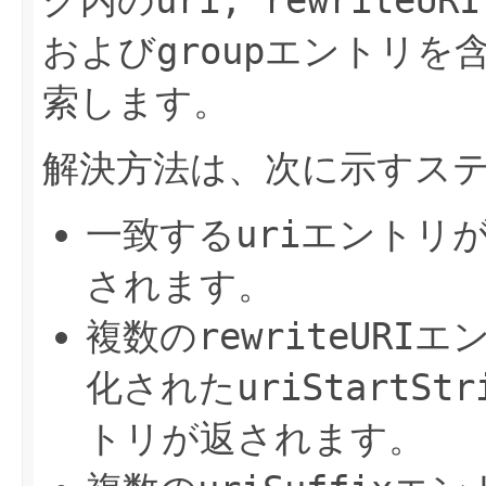
および
group
エントリを含
索します。
解決方法は、次に示すス
一致する
uri
エントリ
されます。
複数の
rewriteURI
エ
化された
uriStartStr
トリが返されます。