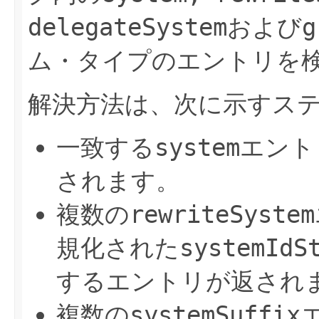
delegateSystem
および
g
ム・タイプのエントリを
解決方法は、次に示すス
一致する
system
エント
されます。
複数の
rewriteSystem
規化された
systemIdS
するエントリが返され
複数の
systemSuffix