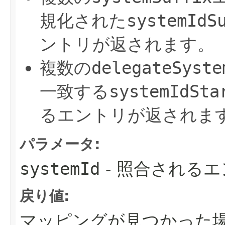
規化された
systemIdS
ントリが返されます。
複数の
delegateSyste
一致する
systemIdSta
るエントリが返されま
パラメータ:
systemId
- 照合される
戻り値:
マッピングが見つかった場