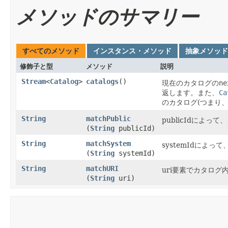
メソッドのサマリー
すべてのメソッド
インスタンス・メソッド
抽象メソッド
修飾子と型
メソッド
説明
Stream
<
Catalog
>
catalogs
()
現在のカタログの
ne
返します。また、
Ca
のカタログ(つまり
String
matchPublic
publicIdによ
(
String
publicId)
String
matchSystem
systemIdによ
(
String
systemId)
String
matchURI
uri要素でカタロ
(
String
uri)