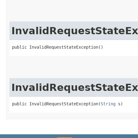
InvalidRequestStateEx
public InvalidRequestStateException()
InvalidRequestStateEx
public InvalidRequestStateException​(
String
 s)