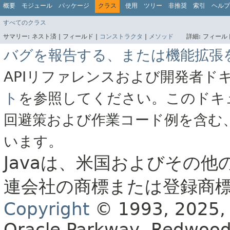
概要
モジュール
パッケージ
クラス
使用
ツリー
非推奨
索引
ヘルプ
すべてのクラス
サマリー:
ネスト済 |
フィールド |
コンストラクタ
|
メソッド
詳細:
フィールド
バグを報告する、または機能拡張
APIリファレンスおよび開発者ド
ト
を参照してください。このドキ
回避策および作業コード例を含む
います。
Javaは、米国およびその他
連会社の商標または登録商
Copyright
© 1993, 2025, Or
Oracle Parkway, Redwood