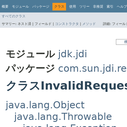
概要
モジュール
パッケージ
クラス
使用
ツリー
非推奨
索引
ヘルプ
すべてのクラス
サマリー:
ネスト済 |
フィールド |
コンストラクタ
|
メソッド
詳細:
フィールド
モジュール
jdk.jdi
パッケージ
com.sun.jdi.r
クラスInvalidReques
java.lang.Object
java.lang.Throwable