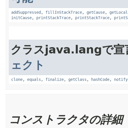
addSuppressed
,
fillInStackTrace
,
getCause
,
getLocal
initCause
,
printStackTrace
,
printStackTrace
,
printS
クラスjava.lang
ェクト
clone
,
equals
,
finalize
,
getClass
,
hashCode
,
notify
コンストラクタの詳細