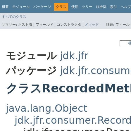
概要
モジュール
パッケージ
クラス
使用
ツリー
非推奨
索引
ヘルプ
すべてのクラス
サマリー:
ネスト済 |
フィールド |
コンストラクタ |
メソッド
詳細:
フィールド
モジュール
jdk.jfr
パッケージ
jdk.jfr.consum
クラスRecordedMet
java.lang.Object
jdk.jfr.consumer.Recor