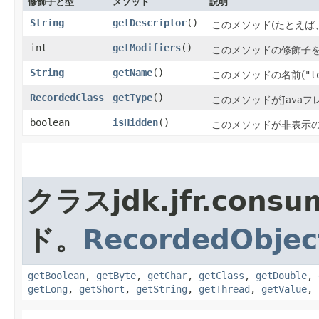
修飾子と型
メソッド
説明
String
getDescriptor
()
このメソッド(たとえば
int
getModifiers
()
このメソッドの修飾子
String
getName
()
このメソッドの名前(
"t
RecordedClass
getType
()
このメソッドがJava
boolean
isHidden
()
このメソッドが非表示の
クラスjdk.jfr.co
ド。
RecordedObjec
getBoolean
,
getByte
,
getChar
,
getClass
,
getDouble
,
getLong
,
getShort
,
getString
,
getThread
,
getValue
,