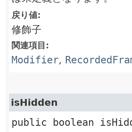
戻り値:
修飾子
関連項目:
Modifier
,
RecordedFra
isHidden
public boolean isHid