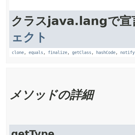
クラスjava.lang
ェクト
clone
,
equals
,
finalize
,
getClass
,
hashCode
,
notify
メソッドの詳細
getType