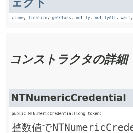
ェクト
clone
,
finalize
,
getClass
,
notify
,
notifyAll
,
wait
コンストラクタの詳細
NTNumericCredential
public NTNumericCredential​(long token)
整数値で
NTNumericCred