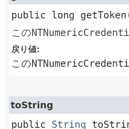
public long getToken
この
NTNumericCredent
戻り値:
この
NTNumericCredent
toString
public
String
toStri