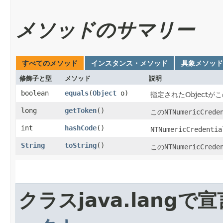
メソッドのサマリー
すべてのメソッド
インスタンス・メソッド
具象メソッド
修飾子と型
メソッド
説明
boolean
equals
​(
Object
o)
指定されたObjectが
long
getToken
()
この
NTNumericCrede
int
hashCode
()
NTNumericCredentia
String
toString
()
この
NTNumericCrede
クラスjava.lang