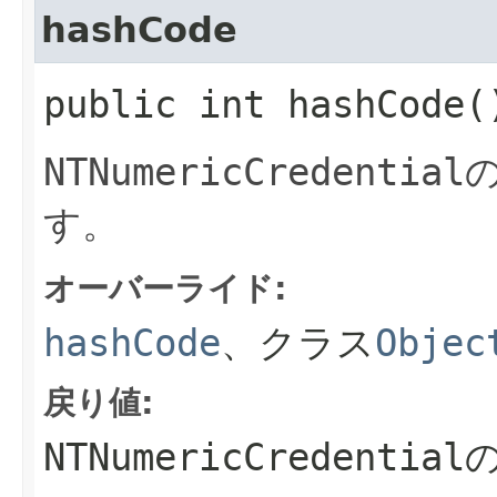
hashCode
public int hashCode(
NTNumericCredential
す。
オーバーライド:
hashCode
、クラス
Objec
戻り値:
NTNumericCredential