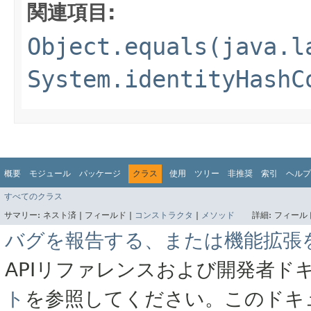
関連項目:
Object.equals(java.l
System.identityHashC
概要
モジュール
パッケージ
クラス
使用
ツリー
非推奨
索引
ヘルプ
すべてのクラス
サマリー:
ネスト済 |
フィールド |
コンストラクタ
|
メソッド
詳細:
フィールド
バグを報告する、または機能拡張
APIリファレンスおよび開発者ド
ト
を参照してください。このドキ