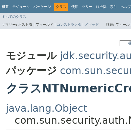
概要
モジュール
パッケージ
クラス
使用
ツリー
非推奨
索引
ヘルプ
すべてのクラス
サマリー:
ネスト済 |
フィールド |
コンストラクタ
|
メソッド
詳細:
フィールド
モジュール
jdk.security.a
パッケージ
com.sun.secur
クラスNTNumericCre
java.lang.Object
com.sun.security.auth