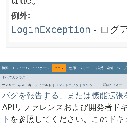
true。
例外:
LoginException
- ログ
概要
モジュール
パッケージ
クラス
使用
ツリー
非推奨
索引
ヘルプ
すべてのクラス
サマリー:
ネスト済 |
フィールド |
コンストラクタ
|
メソッド
詳細:
フィールド
バグを報告する、または機能拡張
APIリファレンスおよび開発者ド
ト
を参照してください。このドキ