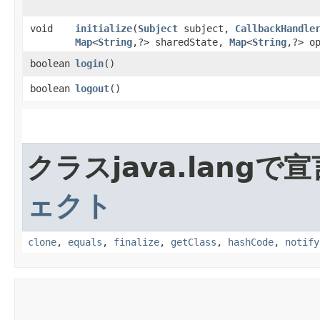
void
initialize
​(
Subject
subject,
CallbackHandle
Map
<
String
,​?> sharedState,
Map
<
String
,​?> o
boolean
login
()
boolean
logout
()
クラスjava.lang
ェクト
clone
,
equals
,
finalize
,
getClass
,
hashCode
,
notify