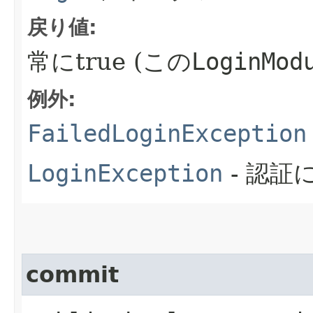
戻り値:
常にtrue (この
LoginMod
例外:
FailedLoginException
LoginException
- 認証
commit