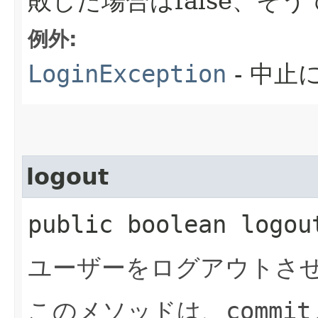
敗した場合はfalse、そう
例外:
LoginException
- 中止
logout
public boolean logo
ユーザーをログアウトさ
このメソッドは、
commit