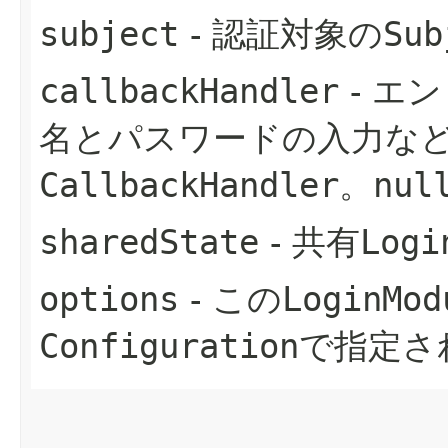
subject
- 認証対象の
Sub
callbackHandler
- エ
名とパスワードの入力など
CallbackHandler
。
nul
sharedState
- 共有
Logi
options
- この
LoginMod
Configuration
で指定さ