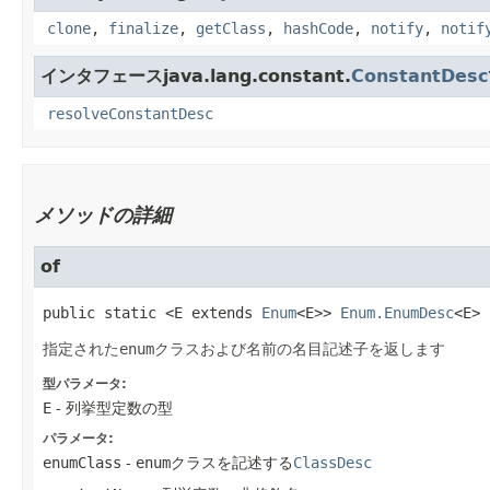
clone
,
finalize
,
getClass
,
hashCode
,
notify
,
notif
インタフェースjava.lang.constant.
ConstantDesc
resolveConstantDesc
メソッドの詳細
of
public static
<E extends
Enum
<E>>
Enum.EnumDesc
<E>
指定された
enum
クラスおよび名前の名目記述子を返します
型パラメータ:
E
- 列挙型定数の型
パラメータ:
enumClass
-
enum
クラスを記述する
ClassDesc