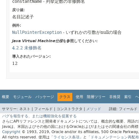
constantName
- 列挙定数の非修飾名
戻り値:
名目記述子
例外:
NullPointerException
- いずれかの引数がnullの場合
Java Virtual Machine仕様
を参照してください:
4.2.2 未修飾名
導入されたバージョン:
12
概要
モジュール
パッケージ
クラス
使用
階層ツリー
非推奨
索引
ヘ
サマリー:
ネスト |
フィールド |
コンストラクタ |
メソッド
詳細:
フィールド 
バグを報告する、または機能強化を提案する
さらにAPIリファレンスと開発者ドキュメントについては、概念的な概要、用語
Javaは、米国およびその他の国におけるOracleおよび/またはその関連会社の商
Copyright
© 1993, 2019, Oracle and/or its affiliates, 500 Oracle Parkw
All rights reserved.
使用は
「ライセンス条項」
と
「ドキュメンテーション再配布