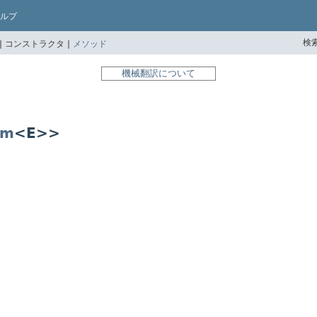
ルプ
検索
|
コンストラクタ |
メソッド
機械翻訳について
um
<E>>