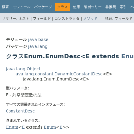
概要
モジュール
パッケージ
クラス
使用
階層ツリー
非推奨
索引
ヘ
サマリー:
ネスト |
フィールド |
コンストラクタ |
メソッド
詳細:
フィールド 
モジュール
java.base
パッケージ
java.lang
クラスEnum.EnumDesc<E extends
En
java.lang.Object
java.lang.constant.DynamicConstantDesc
<E>
java.lang.Enum.EnumDesc<E>
型パラメータ:
E
- 列挙型定数の型
すべての実装されたインタフェース:
ConstantDesc
含まれているクラス:
Enum
<
E
extends
Enum
<
E
>>