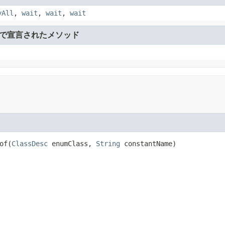
yAll
,
wait
,
wait
,
wait
で宣言されたメソッド
of
​(
ClassDesc
 enumClass, 
String
 constantName)