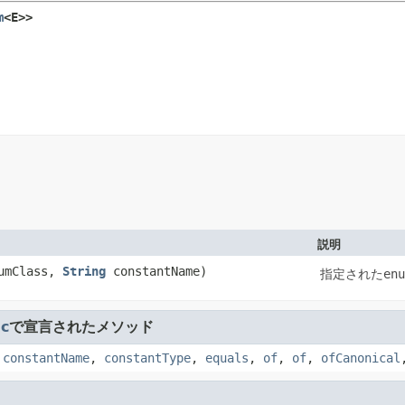
m
<E>>
説明
umClass,
String
constantName)
指定された
enu
c
で宣言されたメソッド
,
constantName
,
constantType
,
equals
,
of
,
of
,
ofCanonical