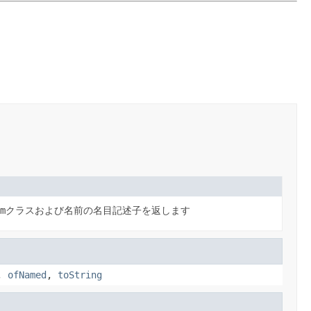
m
クラスおよび名前の名目記述子を返します
,
ofNamed
,
toString