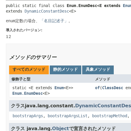
public static final class 
Enum.EnumDesc<E extends 
Enu
extends 
DynamicConstantDesc
<E>
enum
定数の場合、
「名目記述子」
。
導入されたバージョン:
12
メソッドのサマリー
すべてのメソッド
静的メソッド
具象メソッド
修飾子と型
メソッド
static <E extends
Enum
<E>>
of
​(
ClassDesc
en
Enum.EnumDesc
<E>
クラスjava.lang.constant.
DynamicConstantDes
bootstrapArgs
,
bootstrapArgsList
,
bootstrapMethod
クラス java.lang.
Object
で宣言されたメソッド