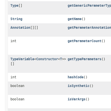
Type
[]
getGenericParameterTy
String
getName
()
Annotation
[][]
getParameterAnnotatio
int
getParameterCount
()
TypeVariable
<
Constructor
<
T
>>
getTypeParameters
()
[]
int
hashCode
()
boolean
isSynthetic
()
boolean
isVarArgs
()