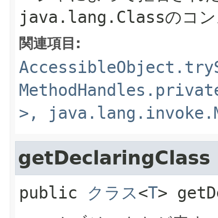
java.lang.Class
のコン
関連項目:
AccessibleObject.try
MethodHandles.privat
>, java.lang.invoke.
getDeclaringClass
public
クラス
<
T
>
getD