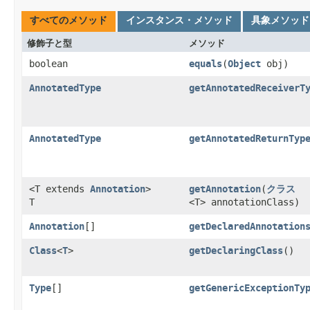
すべてのメソッド
インスタンス・メソッド
具象メソッド
修飾子と型
メソッド
boolean
equals
​(
Object
obj)
AnnotatedType
getAnnotatedReceiverT
AnnotatedType
getAnnotatedReturnTyp
<T extends
Annotation
>
getAnnotation
​(
クラス
T
<T> annotationClass)
Annotation
[]
getDeclaredAnnotation
Class
<
T
>
getDeclaringClass
()
Type
[]
getGenericExceptionTy