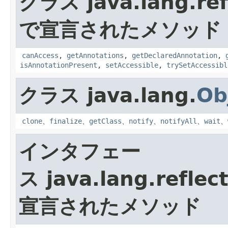
クラス java.lang.ref
で宣言されたメソッド
canAccess
,
getAnnotations
,
getDeclaredAnnotation
,
isAnnotationPresent
,
setAccessible
,
trySetAccessibl
クラス java.lang.
Ob
clone
、
finalize
、
getClass
、
notify
、
notifyAll
、
wait
、
インタフェー
ス java.lang.reflect
宣言されたメソッド