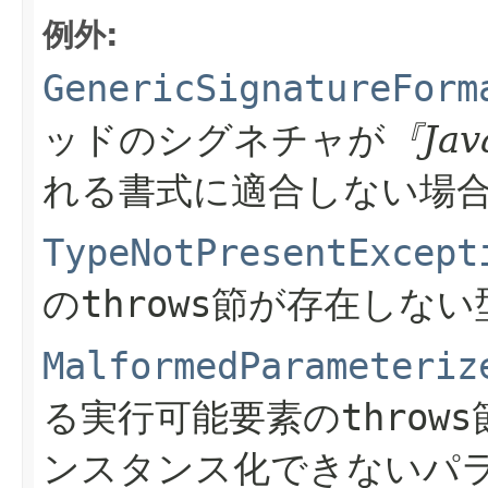
例外:
GenericSignatureForm
ッドのシグネチャが
『Ja
れる書式に適合しない場
TypeNotPresentExcept
の
throws
節が存在しない
MalformedParameteriz
る実行可能要素の
throws
ンスタンス化できないパ