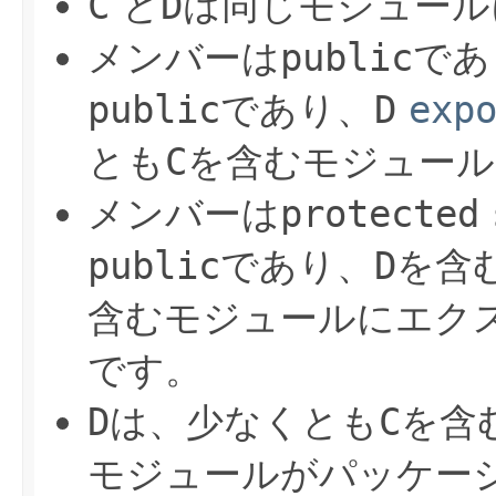
C
と
D
は同じモジュール
メンバーは
public
であ
public
であり、
D
exp
とも
C
を含むモジュール
メンバーは
protected
public
であり、
D
を含
含むモジュールにエク
です。
D
は、少なくとも
C
を含
モジュールがパッケー