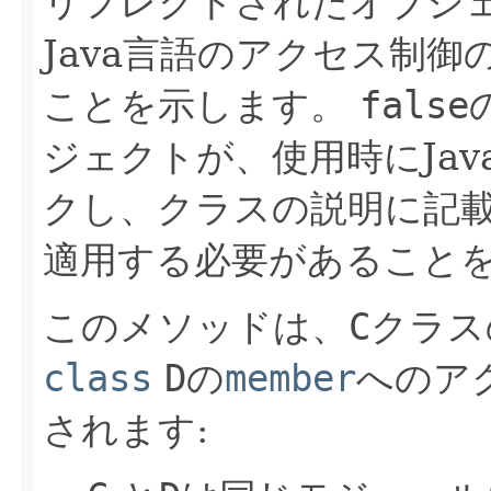
リフレクトされたオブジ
Java言語のアクセス制
ことを示します。
false
ジェクトが、使用時にJa
クし、クラスの説明に記
適用する必要があること
このメソッドは、
C
クラス
class
D
の
member
へのア
されます: