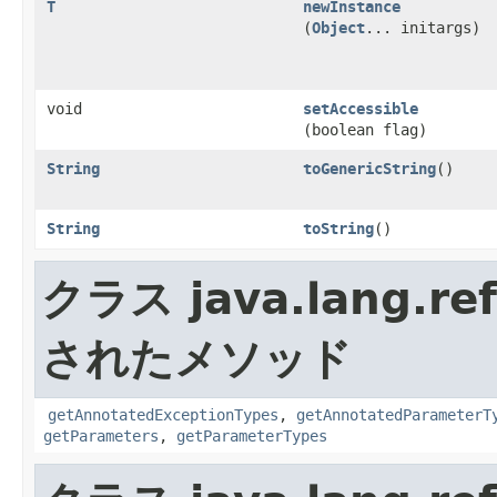
T
newInstance
(
Object
... initargs)
void
setAccessible
(boolean flag)
String
toGenericString
()
String
toString
()
クラス java.lang.ref
されたメソッド
getAnnotatedExceptionTypes
,
getAnnotatedParameterT
getParameters
,
getParameterTypes