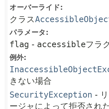
オーバーライド:
クラス
AccessibleObjec
パラメータ:
flag
-
accessible
フラ
例外:
InaccessibleObjectEx
きない場合
SecurityException
- 
ージャによって拒否され