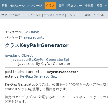
概要
モジュール
パッケージ
クラス
使用
階層ツリー
非推奨
索引
ヘ
サマリー:
ネスト |
フィールド |
コンストラクタ
|
メソッド
詳細:
フィールド 
モジュール
java.base
パッケージ
java.security
クラスKeyPairGenerator
java.lang.Object
java.security.KeyPairGeneratorSpi
java.security.KeyPairGenerator
public abstract class 
KeyPairGenerator
extends 
KeyPairGeneratorSpi
KeyPairGeneratorクラスは、公開キーと非公開キーのペアを
staticメソッド)を使用して構築されます。
特定のアルゴリズムに対応するキー・ペア・ジェネレータは、この
関連付けます。