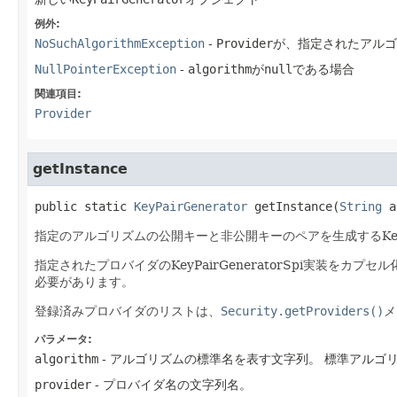
例外:
NoSuchAlgorithmException
-
Provider
が、指定されたアルゴ
NullPointerException
-
algorithm
が
null
である場合
関連項目:
Provider
getInstance
public static
KeyPairGenerator
getInstance
​(
String
 a
指定のアルゴリズムの公開キーと非公開キーのペアを生成するKeyPa
指定されたプロバイダのKeyPairGeneratorSpi実装をカプセル
必要があります。
登録済みプロバイダのリストは、
Security.getProviders()
メ
パラメータ:
algorithm
- アルゴリズムの標準名を表す文字列。
標準アルゴ
provider
- プロバイダ名の文字列名。