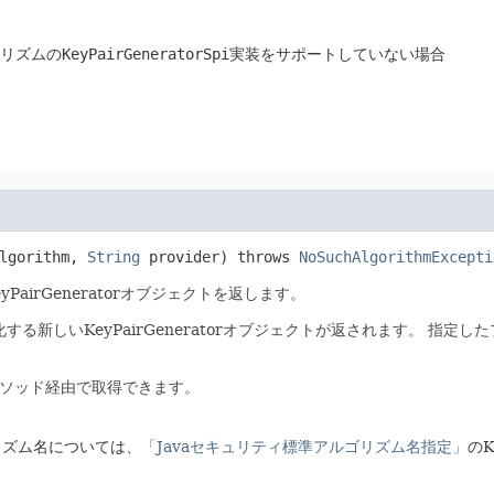
リズムの
KeyPairGeneratorSpi
実装をサポートしていない場合
lgorithm, 
String
 provider)
 throws 
NoSuchAlgorithmExcepti
irGeneratorオブジェクトを返します。
化する新しいKeyPairGeneratorオブジェクトが返されます。
指定した
ソッド経由で取得できます。
リズム名については、
「Javaセキュリティ標準アルゴリズム名指定」
のK