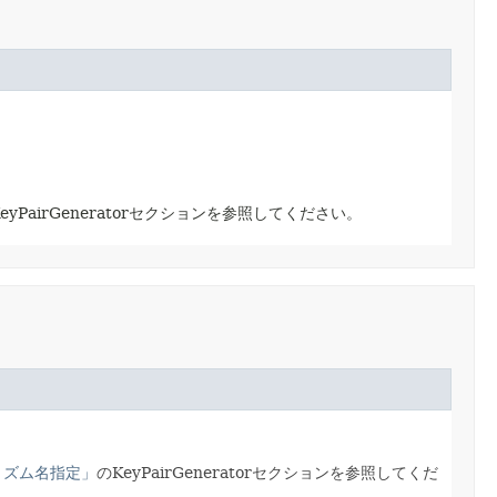
eyPairGeneratorセクションを参照してください。
リズム名指定」
のKeyPairGeneratorセクションを参照してくだ