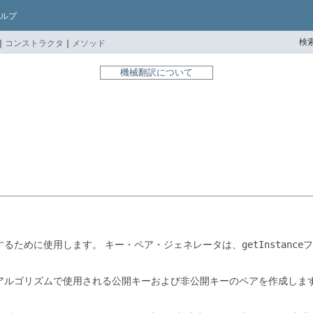
ルプ
検索
|
コンストラクタ
|
メソッド
機械翻訳について
生成するために使用します。
キー・ペア・ジェネレータは、
getInstance
フ
アルゴリズムで使用される公開キーおよび非公開キーのペアを作成しま