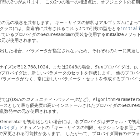
有型の2つがあります。
この2つの唯一の相違点は、オブジェクトの初
生の元の概念を共有します。
キー・サイズの解釈はアルゴリズムによっ
ratorクラスには、普遍的に共有されるこれら2つの引数の型をとる
initial
れているプロバイダの
SecureRandom
の実装を使用するinitializeメソ
の元が使用されます。
出した場合、パラメータが指定されないため、それぞれのキーに関連し
サイズ)が512,768,1024、または2048の場合、
Sun
プロバイダは、
p
n
プロバイダは、新しいパラメータのセットを作成します。
他のプロバ
パラメータがなく、常に新しいパラメータ・セットを作成するプロバイ
では(DSAの
コミュニティ・パラメータ
など)、
AlgorithmParameter
ースとして最も優先度の高いインストールされたプロバイダの
SecureR
る乱数発生の元が使用されます。
irGeneratorを初期化しない場合には、各プロバイダはデフォルト
ロバイダ」
ドキュメントの「キー・サイズの制限」セクションを参照し
で変更される可能性があります。
したがって、プロバイダ固有のデフォルト