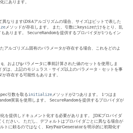
期化にあります。
て異なります(
DSA
アルゴリズムの場合、サイズはビットで表した
ize
メソッドが存在します。
また、引数に
keysize
だけをとり、乱
ッドもあります。
SecureRandom
を提供するプロバイダが1つもイン
たアルゴリズム固有のパラメータが存在する場合、これをどのよ
、
q
、および
g
パラメータに事前計算された値のセットを使用しま
イダは、上記のモジュラス・サイズ以上のパラメータ・セットを事
ダが存在する可能性もあります。
Spec
引数を取る
initialize
メソッドが2つあります。
1つはま
andom
実装を使用します。
SecureRandom
を提供するプロバイダが
で初期化を提供しドキュメント化する必要があります。
JDKプロバイダ
てください。
ただし、デフォルトはプロバイダごとに異なる場合が
に頼るのではなく、KeyPairGeneratorを明示的に初期化す