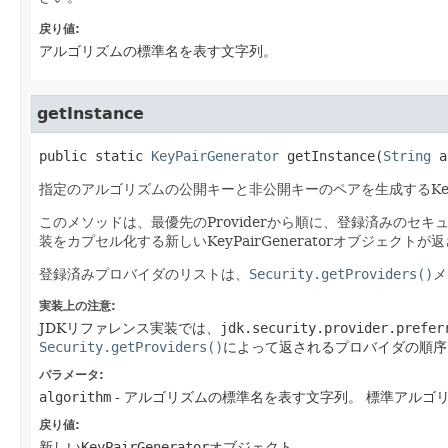
戻り値:
アルゴリズムの標準名を表す文字列。
getInstance
public static
KeyPairGenerator
getInstance
​(
String
 a
指定のアルゴリズムの公開キーと非公開キーのペアを生成するKeyPa
このメソッドは、最優先のProviderから順に、登録済みのセキュ
装をカプセル化する新しいKeyPairGeneratorオブジェクトが
登録済みプロバイダのリストは、
Security.getProviders()
メ
実装上の注意:
JDKリファレンス実装では、
jdk.security.provider.prefer
Security.getProviders()
によって返されるプロバイダの順序
パラメータ:
algorithm
- アルゴリズムの標準名を表す文字列。
標準アルゴ
戻り値:
新しい
KeyPairGenerator
オブジェクト