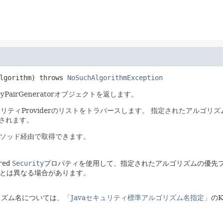
lgorithm)
 throws 
NoSuchAlgorithmException
irGeneratorオブジェクトを返します。
リティProviderのリストをトラバースします。
指定されたアルゴリズムをサ
返されます。
ソッド経由で取得できます。
red
Security
プロパティを使用して、指定されたアルゴリズムの優先
とは異なる場合があります。
リズム名については、
「Javaセキュリティ標準アルゴリズム名指定」
のK