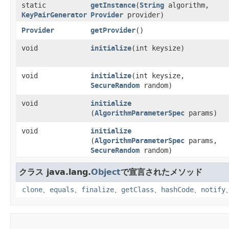
static
getInstance
​(
String
algorithm,
KeyPairGenerator
Provider
provider)
Provider
getProvider
()
void
initialize
​(int keysize)
void
initialize
​(int keysize,
SecureRandom
random)
void
initialize
(
AlgorithmParameterSpec
params)
void
initialize
(
AlgorithmParameterSpec
params,
SecureRandom
random)
クラス java.lang.
Object
で宣言されたメソッド
clone
、
equals
、
finalize
、
getClass
、
hashCode
、
notify