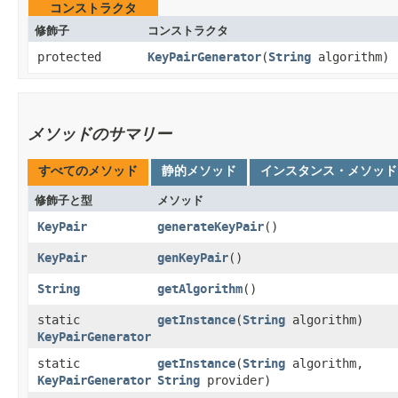
コンストラクタ
修飾子
コンストラクタ
protected
KeyPairGenerator
​(
String
algorithm)
メソッドのサマリー
すべてのメソッド
静的メソッド
インスタンス・メソッド
修飾子と型
メソッド
KeyPair
generateKeyPair
()
KeyPair
genKeyPair
()
String
getAlgorithm
()
static
getInstance
​(
String
algorithm)
KeyPairGenerator
static
getInstance
​(
String
algorithm,
KeyPairGenerator
String
provider)