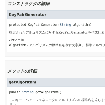
コンストラクタの詳細
KeyPairGenerator
protected
KeyPairGenerator
​(
String
 algorithm)
指定されたアルゴリズムに対するKeyPairGeneratorを作成し
パラメータ:
algorithm
- アルゴリズムの標準名を表す文字列。
標準アルゴ
メソッドの詳細
getAlgorithm
public
String
getAlgorithm
()
このキー・ペア・ジェネレータのアルゴリズムの標準名を返しま
さい。