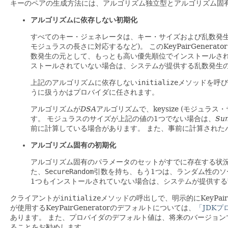
キーのペアの生成方法には、アルゴリズム独立型とアルゴリズム固
アルゴリズムに依存しない初期化
すべてのキー・ジェネレータは、キー・サイズおよび乱数発
モジュラスの長さに対応するなど)。
このKeyPairGene
数発生の元として、もっとも高い優先順位でインストールさ
ストールされていない場合は、システムが提供する乱数発生
上記のアルゴリズムに依存しない
initialize
メソッドを呼び
うに扱うかはプロバイダに任されます。
アルゴリズムが
DSA
アルゴリズムで、keysize (モジュラス・
す。
モジュラスのサイズが上記の値の1つでない場合は、
Su
前に計算している場合があります。
また、事前に計算された
アルゴリズム固有の初期化
アルゴリズム固有のパラメータのセットがすでに存在する状況
た、
SecureRandom
引数を持ち、もう1つは、ランダム性のソ
1つもインストールされていない場合は、システムが提供す
クライアントが
initialize
メソッドの呼出しで、明示的にKeyPa
が使用するKeyPairGeneratorのデフォルトについては、
「JDKプ
あります。
また、プロバイダのデフォルト値は、将来のバージョン
ることをお勧めします。