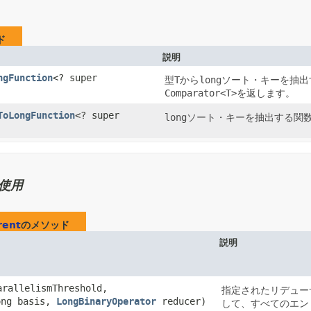
ド
説明
ngFunction
<? super
型
T
から
long
ソート・キーを抽出
Comparator<T>
を返します。
ToLongFunction
<? super
long
ソート・キーを抽出する関
使用
rent
のメソッド
説明
parallelismThreshold,
指定されたリデュー
ong basis,
LongBinaryOperator
reducer)
して、すべてのエン