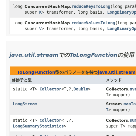
long
reduceKeysToLong
​(long par
ConcurrentHashMap.
super
K
> transformer, long basis,
LongBinaryO
long
reduceValuesToLong
​(long p
ConcurrentHashMap.
super
V
> transformer, long basis,
LongBinaryO
java.util.stream
での
ToLongFunction
の使用
ToLongFunction
型のパラメータを持つ
java.util.stream
修飾子と型
メソッド
static <T>
Collector
<T,​?,​
Double
>
av
Collectors.
T> mapper)
LongStream
mapTo
Stream.
T
> mapper)
static <T>
Collector
<T,​?,​
su
Collectors.
LongSummaryStatistics
>
super T> map