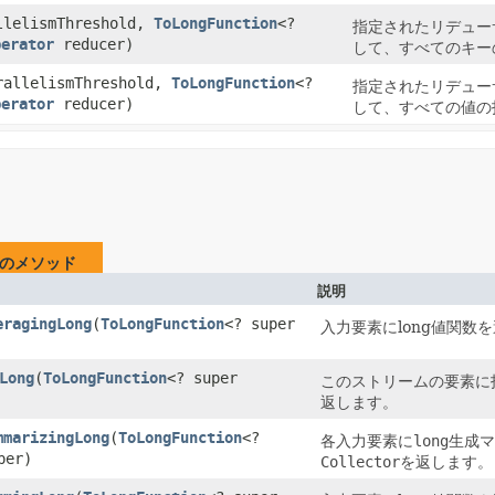
allelismThreshold,
ToLongFunction
<?
指定されたリデュー
perator
reducer)
して、すべてのキー
arallelismThreshold,
ToLongFunction
<?
指定されたリデュー
perator
reducer)
して、すべての値の
のメソッド
説明
eragingLong
​(
ToLongFunction
<? super
入力要素にlong値関数
Long
​(
ToLongFunction
<? super
このストリームの要素に
返します。
mmarizingLong
​(
ToLongFunction
<?
各入力要素に
long
生成マ
per)
Collector
を返します。