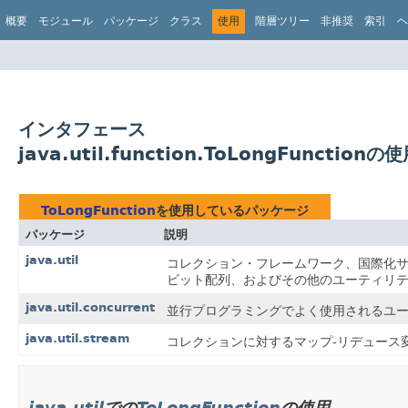
概要
モジュール
パッケージ
クラス
使用
階層ツリー
非推奨
索引
ヘ
インタフェース
java.util.function.ToLongFunctionの
ToLongFunction
を使用しているパッケージ
パッケージ
説明
java.util
コレクション・フレームワーク、国際化サ
ビット配列、およびその他のユーティリ
java.util.concurrent
並行プログラミングでよく使用されるユ
java.util.stream
コレクションに対するマップ-リデュース