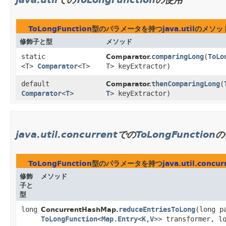
java.util
での
ToLongFunction
の使用
ToLongFunction
型のパラメータを持つ
java.util
のメソッ
修飾子と型
メソッド
static
comparingLong
​(
ToLo
Comparator.
<T>
Comparator
<T>
T> keyExtractor)
default
thenComparingLong
​(
Comparator.
Comparator
<
T
>
T
> keyExtractor)
java.util.concurrent
での
ToLongFunction
の
ToLongFunction
型のパラメータを持つ
java.util.concur
修飾
メソッド
子と
型
long
reduceEntriesToLong
​(long 
ConcurrentHashMap.
ToLongFunction
<
Map.Entry
<
K
,​
V
>> transformer, l