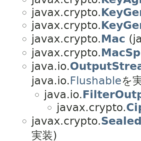
javax.crypto.
KeyGe
javax.crypto.
KeyGe
javax.crypto.
Mac
(j
javax.crypto.
MacSp
java.io.
OutputStre
java.io.
Flushable
を実
java.io.
FilterOu
javax.crypto.
Ci
javax.crypto.
Sealed
実装)