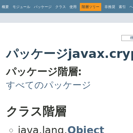
概要
モジュール
パッケージ
クラス
使用
階層ツリー
非推奨
索引
ヘ
パッケージjavax.cr
パッケージ階層:
すべてのパッケージ
クラス階層
java.lang.
Object