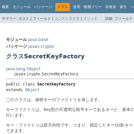
概要
モジュール
パッケージ
クラス
使用
階層ツリー
非推奨
索引
ヘ
サマリー:
ネスト |
フィールド |
コンストラクタ
|
メソッド
詳細:
フィールド 
モジュール
java.base
パッケージ
javax.crypto
クラスSecretKeyFactory
java.lang.Object
javax.crypto.SecretKeyFactory
public class 
SecretKeyFactory
extends 
Object
このクラスは、秘密キーのファクトリを表します。
キーファクトリは、
Key
型の不透明な暗号キーである
キー
と、基本
行います。
キー・ファクトリは双方向性です。つまり、指定したキー仕様(キー
できます。