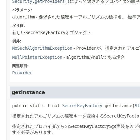
Security.getProviders()
によって返されるプロバイダの順序
パラメータ:
algorithm
- 要求された秘密キーアルゴリズムの標準名。
標準
戻り値:
新しい
SecretKeyFactory
オブジェクト
例外:
NoSuchAlgorithmException
-
Provider
が、指定されたアルゴ
NullPointerException
-
algorithm
が
null
である場合
関連項目:
Provider
getInstance
public static final
SecretKeyFactory
getInstance
​(
St
指定されたアルゴリズムの秘密キーを変換する
SecretKeyFacto
指定されたプロバイダからのSecretKeyFactorySpi実装をカ
する必要があります。