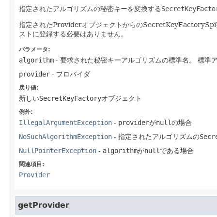
指定されたアルゴリズムの秘密キーを変換する
SecretKeyFacto
指定されたProviderオブジェクトからのSecretKeyFactor
ストに登録する必要はありません。
パラメータ:
algorithm
- 要求された秘密キーアルゴリズムの標準名。
標準
provider
- プロバイダ
戻り値:
新しい
SecretKeyFactory
オブジェクト
例外:
IllegalArgumentException
-
provider
が
null
の場合
NoSuchAlgorithmException
- 指定されたアルゴリズムの
Secr
NullPointerException
-
algorithm
が
null
である場合
関連項目:
Provider
getProvider