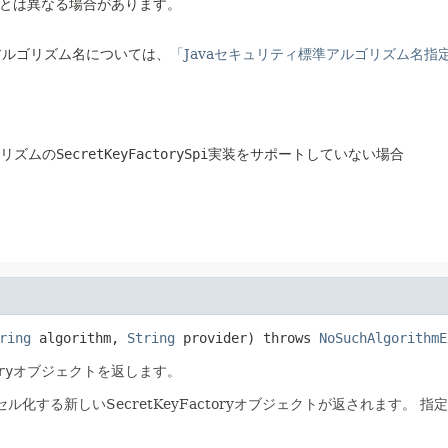
とは異なる場合があります。
アルゴリズム名については、
「Javaセキュリティ標準アルゴリズム名指
リズムの
SecretKeyFactorySpi
実装をサポートしていない場合
ring
 algorithm, 
String
 provider)
 throws 
NoSuchAlgorithmE
ry
オブジェクトを返します。
プセル化する新しいSecretKeyFactoryオブジェクトが返されます。
指定