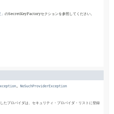
定」
のSecretKeyFactoryセクションを参照してください。
xception
, 
NoSuchProviderException
したプロバイダは、セキュリティ・プロバイダ・リストに登録