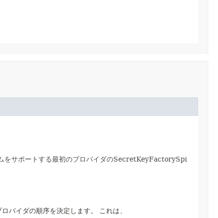
サポートする最初のプロバイダのSecretKeyFactorySpi
プロバイダの順序を決定します。
これは、