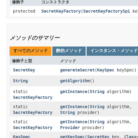
修飾子
コンストラクタ
protected
SecretKeyFactory
​(
SecretKeyFactorySpi
ke
メソッドのサマリー
すべてのメソッド
静的メソッド
インスタンス・メソッド
修飾子と型
メソッド
SecretKey
generateSecret
​(
KeySpec
keySpec)
String
getAlgorithm
()
static
getInstance
​(
String
algorithm)
SecretKeyFactory
static
getInstance
​(
String
algorithm,
SecretKeyFactory
String
provider)
static
getInstance
​(
String
algorithm,
SecretKeyFactory
Provider
provider)
KeySpec
getKeySpec
​(
SecretKey
key,
Class