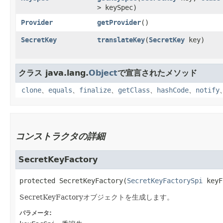
> keySpec)
Provider
getProvider
()
SecretKey
translateKey
​(
SecretKey
key)
クラス java.lang.
Object
で宣言されたメソッド
clone
、
equals
、
finalize
、
getClass
、
hashCode
、
notify
コンストラクタの詳細
SecretKeyFactory
protected
SecretKeyFactory
​(
SecretKeyFactorySpi
 keyF
SecretKeyFactoryオブジェクトを生成します。
パラメータ: