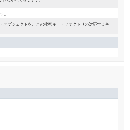
す。
・オブジェクトを、この秘密キー・ファクトリの対応するキ