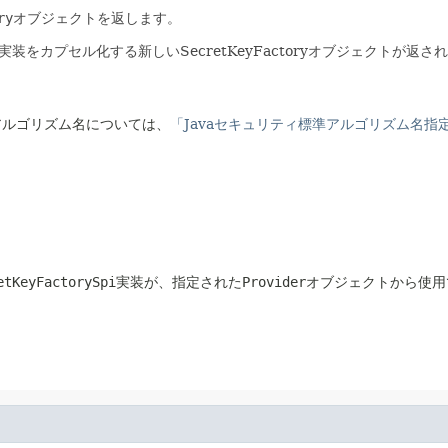
ry
オブジェクトを返します。
ySpi実装をカプセル化する新しいSecretKeyFactoryオブジェクトが返さ
アルゴリズム名については、
「Javaセキュリティ標準アルゴリズム名指
etKeyFactorySpi
実装が、指定された
Provider
オブジェクトから使用