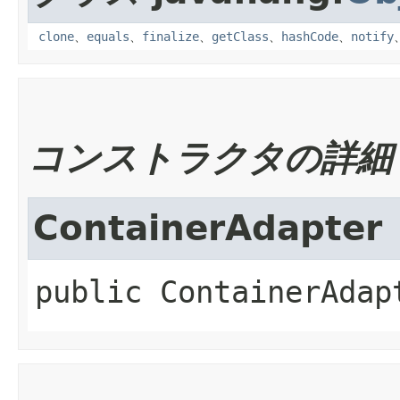
clone
、
equals
、
finalize
、
getClass
、
hashCode
、
notify
コンストラクタの詳細
ContainerAdapter
public
ContainerAdap