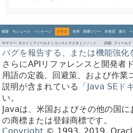
概要
モジュール
パッケージ
クラス
使用
階層ツリー
非推奨
索引
ヘ
サマリー:
ネスト |
フィールド |
コンストラクタ |
メソッド
詳細:
フィールド 
バグを報告する、または機能強化
さらにAPIリファレンスと開発者
用語の定義、回避策、および作業
説明が含まれている
「Java S
い。
Javaは、米国およびその他の国に
の商標または登録商標です。
Copyright
© 1993, 2019, Oracle 