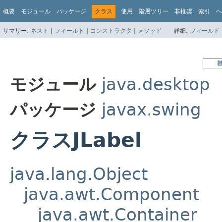
概要
モジュール
パッケージ
クラス
使用
階層ツリー
非推奨
索引
ヘ
サマリー:
ネスト
|
フィールド
|
コンストラクタ
|
メソッド
詳細:
フィールド
モジュール
java.desktop
パッケージ
javax.swing
クラスJLabel
java.lang.Object
java.awt.Component
java.awt.Container