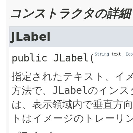
コンストラクタの詳細
JLabel
String
 text, 
Ico
public
JLabel
​(
指定されたテキスト、イ
方法で、
JLabel
のインス
は、表示領域内で垂直方
トはイメージのトレーリ