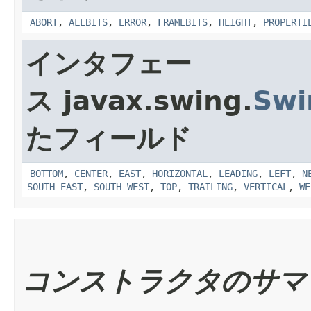
ABORT
,
ALLBITS
,
ERROR
,
FRAMEBITS
,
HEIGHT
,
PROPERTI
インタフェー
ス javax.swing.
Swi
たフィールド
BOTTOM
,
CENTER
,
EAST
,
HORIZONTAL
,
LEADING
,
LEFT
,
N
SOUTH_EAST
,
SOUTH_WEST
,
TOP
,
TRAILING
,
VERTICAL
,
WE
コンストラクタのサマ