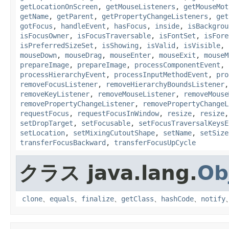
getLocationOnScreen
,
getMouseListeners
,
getMouseMot
getName
,
getParent
,
getPropertyChangeListeners
,
get
gotFocus
,
handleEvent
,
hasFocus
,
inside
,
isBackgrou
isFocusOwner
,
isFocusTraversable
,
isFontSet
,
isFore
isPreferredSizeSet
,
isShowing
,
isValid
,
isVisible
,
mouseDown
,
mouseDrag
,
mouseEnter
,
mouseExit
,
mouseM
prepareImage
,
prepareImage
,
processComponentEvent
,
processHierarchyEvent
,
processInputMethodEvent
,
pro
removeFocusListener
,
removeHierarchyBoundsListener
removeKeyListener
,
removeMouseListener
,
removeMouse
removePropertyChangeListener
,
removePropertyChangeL
requestFocus
,
requestFocusInWindow
,
resize
,
resize
setDropTarget
,
setFocusable
,
setFocusTraversalKeysE
setLocation
,
setMixingCutoutShape
,
setName
,
setSize
transferFocusBackward
,
transferFocusUpCycle
クラス java.lang.
Ob
clone
、
equals
、
finalize
、
getClass
、
hashCode
、
notify