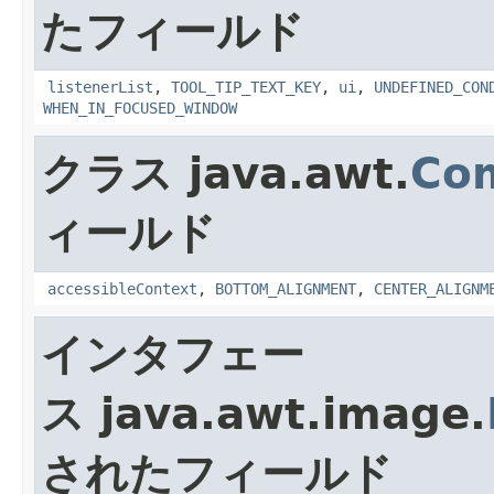
たフィールド
listenerList
,
TOOL_TIP_TEXT_KEY
,
ui
,
UNDEFINED_CON
WHEN_IN_FOCUSED_WINDOW
クラス java.awt.
Co
ィールド
accessibleContext
,
BOTTOM_ALIGNMENT
,
CENTER_ALIGNM
インタフェー
ス java.awt.image.
されたフィールド