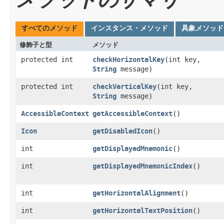
すべてのメソッド
インスタンス・メソッド
具象メソッド
修飾子と型
メソッド
protected int
checkHorizontalKey
​(int key,
String
message)
protected int
checkVerticalKey
​(int key,
String
message)
AccessibleContext
getAccessibleContext
()
Icon
getDisabledIcon
()
int
getDisplayedMnemonic
()
int
getDisplayedMnemonicIndex
()
int
getHorizontalAlignment
()
int
getHorizontalTextPosition
()