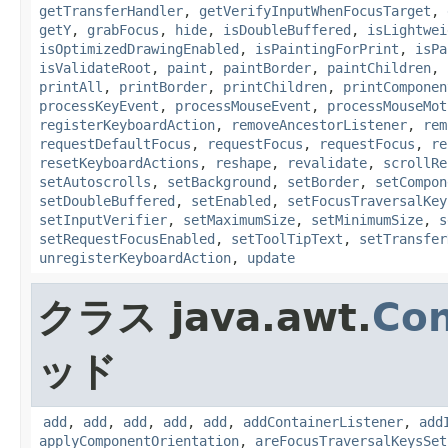
getTransferHandler
,
getVerifyInputWhenFocusTarget
,
getY
,
grabFocus
,
hide
,
isDoubleBuffered
,
isLightwei
isOptimizedDrawingEnabled
,
isPaintingForPrint
,
isPa
isValidateRoot
,
paint
,
paintBorder
,
paintChildren
,
printAll
,
printBorder
,
printChildren
,
printComponen
processKeyEvent
,
processMouseEvent
,
processMouseMot
registerKeyboardAction
,
removeAncestorListener
,
rem
requestDefaultFocus
,
requestFocus
,
requestFocus
,
re
resetKeyboardActions
,
reshape
,
revalidate
,
scrollRe
setAutoscrolls
,
setBackground
,
setBorder
,
setCompon
setDoubleBuffered
,
setEnabled
,
setFocusTraversalKey
setInputVerifier
,
setMaximumSize
,
setMinimumSize
,
s
setRequestFocusEnabled
,
setToolTipText
,
setTransfer
unregisterKeyboardAction
,
update
クラス java.awt.
Con
ッド
add
,
add
,
add
,
add
,
add
,
addContainerListener
,
add
applyComponentOrientation
,
areFocusTraversalKeysSet