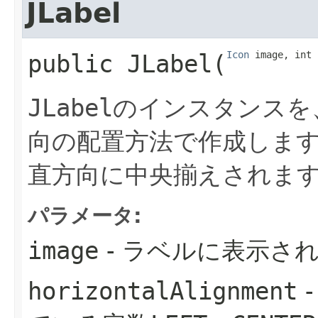
JLabel
Icon
 image, int 
public
JLabel
​(
JLabel
のインスタンスを
向の配置方法で作成しま
直方向に中央揃えされま
パラメータ:
image
- ラベルに表示さ
horizontalAlignment