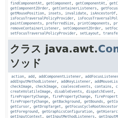
findComponentAt
,
getComponent
,
getComponentAt
,
getC
getComponentZOrder
,
getContainerListeners
,
getFocus
getMousePosition
,
insets
,
invalidate
,
isAncestorOf
isFocusTraversalPolicyProvider
,
isFocusTraversalPol
paintComponents
,
preferredSize
,
printComponents
,
pr
removeContainerListener
,
setComponentZOrder
,
setFoc
setFocusTraversalPolicyProvider
,
setLayout
,
transfe
クラス java.awt.
Co
ソッド
action
,
add
,
addComponentListener
,
addFocusListene
addInputMethodListener
,
addKeyListener
,
addMouseLis
checkImage
,
checkImage
,
coalesceEvents
,
contains
,
c
createVolatileImage
,
disableEvents
,
dispatchEvent
,
firePropertyChange
,
firePropertyChange
,
firePropert
firePropertyChange
,
getBackground
,
getBounds
,
getCo
getCursor
,
getDropTarget
,
getFocusCycleRootAncestor
getForeground
,
getGraphicsConfiguration
,
getHierarc
getInputContext
,
getInputMethodListeners
,
getInputM