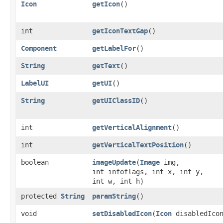
Icon
getIcon
()
int
getIconTextGap
()
Component
getLabelFor
()
String
getText
()
LabelUI
getUI
()
String
getUIClassID
()
int
getVerticalAlignment
()
int
getVerticalTextPosition
()
boolean
imageUpdate
​(
Image
img,
int infoflags, int x, int y,
int w, int h)
protected
String
paramString
()
void
setDisabledIcon
​(
Icon
disabledIco