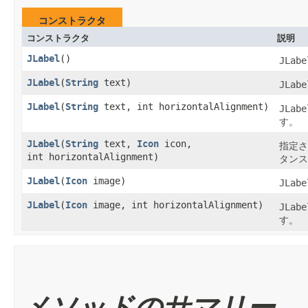
コンストラクタ
コンストラクタ
説明
JLabel
()
JLabe
JLabel
​(
String
text)
JLabe
JLabel
​(
String
text, int horizontalAlignment)
JLabe
す。
JLabel
​(
String
text,
Icon
icon,
指定さ
int horizontalAlignment)
タンス
JLabel
​(
Icon
image)
JLabe
JLabel
​(
Icon
image, int horizontalAlignment)
JLabe
す。
メソッドのサマリー