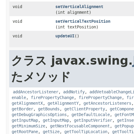
void
setVerticalAlignment
(int alignment)
void
setVerticalTextPosition
(int textPosition)
void
updateUI
()
クラス javax.swing.
たメソッド
addAncestorListener
,
addNotify
,
addVetoableChangeL
enable
,
firePropertyChange
,
firePropertyChange
,
fir
getAlignmentX
,
getAlignmentY
,
getAncestorListeners
getBorder
,
getBounds
,
getClientProperty
,
getCompone
getDebugGraphicsOptions
,
getDefaultLocale
,
getFontM
getInputMap
,
getInputMap
,
getInputVerifier
,
getInse
getMinimumSize
,
getNextFocusableComponent
,
getPopup
getRootPane
,
getSize
,
getToolTipLocation
,
getToolTi