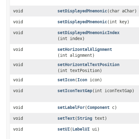
void
setDisplayedMnemonic
​(char aChar)
void
setDisplayedMnemonic
​(int key)
void
setDisplayedMnemonicIndex
(int index)
void
setHorizontalAlignment
(int alignment)
void
setHorizontalTextPosition
(int textPosition)
void
setIcon
​(
Icon
icon)
void
setIconTextGap
​(int iconTextGap)
void
setLabelFor
​(
Component
c)
void
setText
​(
String
text)
void
setUI
​(
LabelUI
ui)