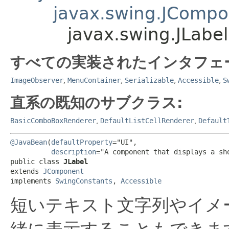
javax.swing.JComp
javax.swing.JLabel
すべての実装されたインタフェ
ImageObserver
,
MenuContainer
,
Serializable
,
Accessible
,
S
直系の既知のサブクラス:
BasicComboBoxRenderer
,
DefaultListCellRenderer
,
Default
@JavaBean
(
defaultProperty
="UI",

description
="A component that displays a sho
public class 
JLabel
extends 
JComponent
implements 
SwingConstants
, 
Accessible
短いテキスト文字列やイメ