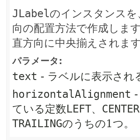
JLabel
のインスタンスを
向の配置方法で作成しま
直方向に中央揃えされま
パラメータ:
text
- ラベルに表示され
horizontalAlignment
ている定数
LEFT
、
CENTER
TRAILING
のうちの1つ。