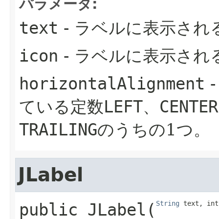
パラメータ:
text
- ラベルに表示され
icon
- ラベルに表示され
horizontalAlignment
ている定数
LEFT
、
CENTER
TRAILING
のうちの1つ。
JLabel
String
 text, int
public
JLabel
​(