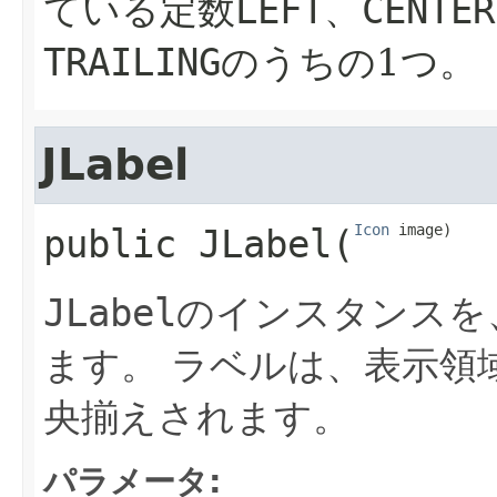
ている定数
LEFT
、
CENTER
TRAILING
のうちの1つ。
JLabel
Icon
 image)
public
JLabel
​(
JLabel
のインスタンスを
ます。
ラベルは、表示領
央揃えされます。
パラメータ: