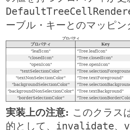
DefaultTreeCellRender
ーブル・キーとのマッピン
プロパティ
プロパティ
Key
"leafIcon"
"Tree.leafIcon"
"closedIcon"
"Tree.closedIcon"
"openIcon"
"Tree.openIcon"
"textSelectionColor"
"Tree.selectionForegroun
"textNonSelectionColor"
"Tree.textForeground"
"backgroundSelectionColor"
"Tree.selectionBackgroun
"backgroundNonSelectionColor"
"Tree.textBackground"
"borderSelectionColor"
"Tree.selectionBorderColo
実装上の注意:
このクラス
的として、
invalidate
、
v