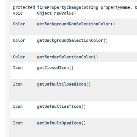
protected
firePropertyChange
​(
String
propertyName,
void
Object
newValue)
Color
getBackgroundNonSelectionColor
()
Color
getBackgroundSelectionColor
()
Color
getBorderSelectionColor
()
Icon
getClosedIcon
()
Icon
getDefaultClosedIcon
()
Icon
getDefaultLeafIcon
()
Icon
getDefaultOpenIcon
()