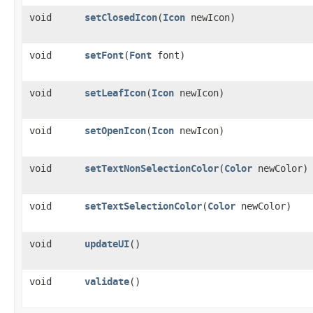
void
setClosedIcon
​(
Icon
newIcon)
void
setFont
​(
Font
font)
void
setLeafIcon
​(
Icon
newIcon)
void
setOpenIcon
​(
Icon
newIcon)
void
setTextNonSelectionColor
​(
Color
newColor)
void
setTextSelectionColor
​(
Color
newColor)
void
updateUI
()
void
validate
()