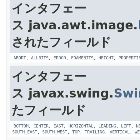
インタフェー
ス java.awt.image.
されたフィールド
ABORT
,
ALLBITS
,
ERROR
,
FRAMEBITS
,
HEIGHT
,
PROPERTI
インタフェー
ス javax.swing.
Swi
たフィールド
BOTTOM
,
CENTER
,
EAST
,
HORIZONTAL
,
LEADING
,
LEFT
,
N
SOUTH_EAST
,
SOUTH_WEST
,
TOP
,
TRAILING
,
VERTICAL
,
WE