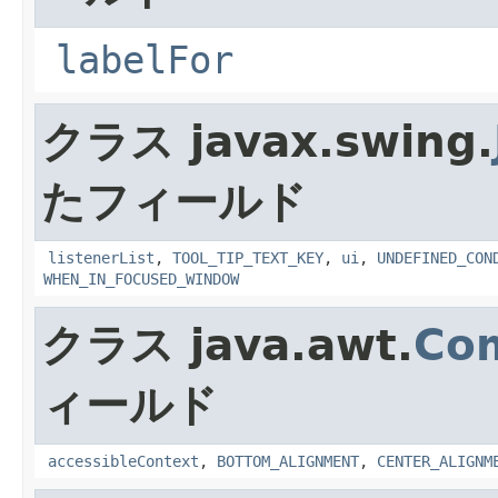
labelFor
クラス javax.swing.
たフィールド
listenerList
,
TOOL_TIP_TEXT_KEY
,
ui
,
UNDEFINED_CON
WHEN_IN_FOCUSED_WINDOW
クラス java.awt.
Co
ィールド
accessibleContext
,
BOTTOM_ALIGNMENT
,
CENTER_ALIGNM