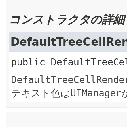
コンストラクタの詳細
DefaultTreeCellRe
public
DefaultTreeCe
DefaultTreeCellRende
テキスト色は
UIManager