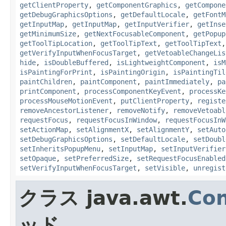
getClientProperty
,
getComponentGraphics
,
getCompone
getDebugGraphicsOptions
,
getDefaultLocale
,
getFontM
getInputMap
,
getInputMap
,
getInputVerifier
,
getInse
getMinimumSize
,
getNextFocusableComponent
,
getPopup
getToolTipLocation
,
getToolTipText
,
getToolTipText
getVerifyInputWhenFocusTarget
,
getVetoableChangeLis
hide
,
isDoubleBuffered
,
isLightweightComponent
,
isM
isPaintingForPrint
,
isPaintingOrigin
,
isPaintingTil
paintChildren
,
paintComponent
,
paintImmediately
,
pa
printComponent
,
processComponentKeyEvent
,
processKe
processMouseMotionEvent
,
putClientProperty
,
registe
removeAncestorListener
,
removeNotify
,
removeVetoabl
requestFocus
,
requestFocusInWindow
,
requestFocusInW
setActionMap
,
setAlignmentX
,
setAlignmentY
,
setAuto
setDebugGraphicsOptions
,
setDefaultLocale
,
setDoubl
setInheritsPopupMenu
,
setInputMap
,
setInputVerifier
setOpaque
,
setPreferredSize
,
setRequestFocusEnabled
setVerifyInputWhenFocusTarget
,
setVisible
,
unregist
クラス java.awt.
Con
ッド