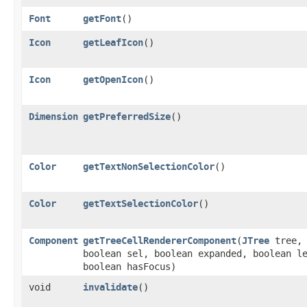
Font
getFont
()
Icon
getLeafIcon
()
Icon
getOpenIcon
()
Dimension
getPreferredSize
()
Color
getTextNonSelectionColor
()
Color
getTextSelectionColor
()
Component
getTreeCellRendererComponent
​(
JTree
tree
boolean sel, boolean expanded, boolean l
boolean hasFocus)
void
invalidate
()