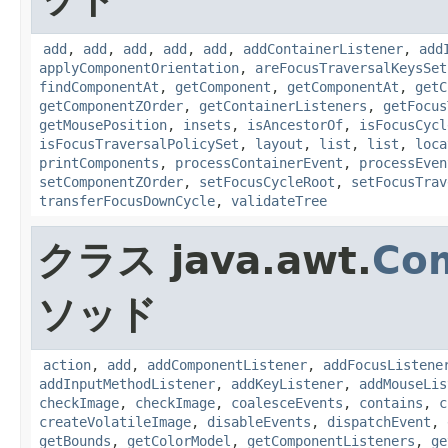
add
,
add
,
add
,
add
,
add
,
addContainerListener
,
add
applyComponentOrientation
,
areFocusTraversalKeysSet
findComponentAt
,
getComponent
,
getComponentAt
,
getC
getComponentZOrder
,
getContainerListeners
,
getFocus
getMousePosition
,
insets
,
isAncestorOf
,
isFocusCycl
isFocusTraversalPolicySet
,
layout
,
list
,
list
,
loca
printComponents
,
processContainerEvent
,
processEven
setComponentZOrder
,
setFocusCycleRoot
,
setFocusTrav
transferFocusDownCycle
,
validateTree
クラス java.awt.
Co
ソッド
action
,
add
,
addComponentListener
,
addFocusListene
addInputMethodListener
,
addKeyListener
,
addMouseLis
checkImage
,
checkImage
,
coalesceEvents
,
contains
,
c
createVolatileImage
,
disableEvents
,
dispatchEvent
,
getBounds
,
getColorModel
,
getComponentListeners
,
ge