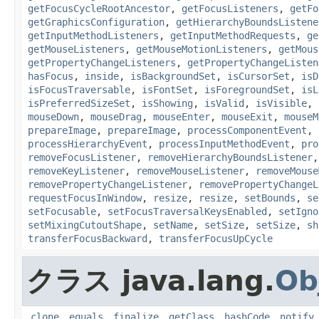
getFocusCycleRootAncestor
,
getFocusListeners
,
getFo
getGraphicsConfiguration
,
getHierarchyBoundsListene
getInputMethodListeners
,
getInputMethodRequests
,
ge
getMouseListeners
,
getMouseMotionListeners
,
getMous
getPropertyChangeListeners
,
getPropertyChangeListen
hasFocus
,
inside
,
isBackgroundSet
,
isCursorSet
,
isD
isFocusTraversable
,
isFontSet
,
isForegroundSet
,
isL
isPreferredSizeSet
,
isShowing
,
isValid
,
isVisible
,
mouseDown
,
mouseDrag
,
mouseEnter
,
mouseExit
,
mouseM
prepareImage
,
prepareImage
,
processComponentEvent
,
processHierarchyEvent
,
processInputMethodEvent
,
pro
removeFocusListener
,
removeHierarchyBoundsListener
removeKeyListener
,
removeMouseListener
,
removeMouse
removePropertyChangeListener
,
removePropertyChangeL
requestFocusInWindow
,
resize
,
resize
,
setBounds
,
se
setFocusable
,
setFocusTraversalKeysEnabled
,
setIgno
setMixingCutoutShape
,
setName
,
setSize
,
setSize
,
sh
transferFocusBackward
,
transferFocusUpCycle
クラス java.lang.
Ob
clone
、
equals
、
finalize
、
getClass
、
hashCode
、
notify