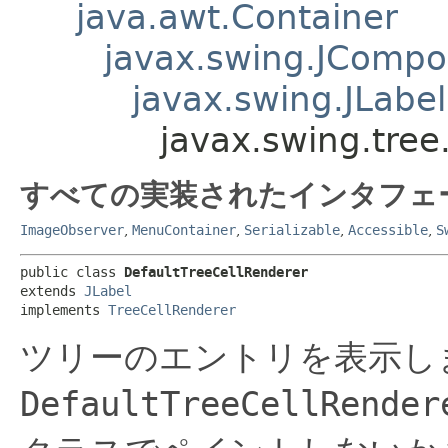
java.awt.Container
javax.swing.JComp
javax.swing.JLabel
javax.swing.tree
すべての実装されたインタフェ
ImageObserver
,
MenuContainer
,
Serializable
,
Accessible
,
S
public class 
DefaultTreeCellRenderer
extends 
JLabel
implements 
TreeCellRenderer
ツリーのエントリを表示し
DefaultTreeCellRender