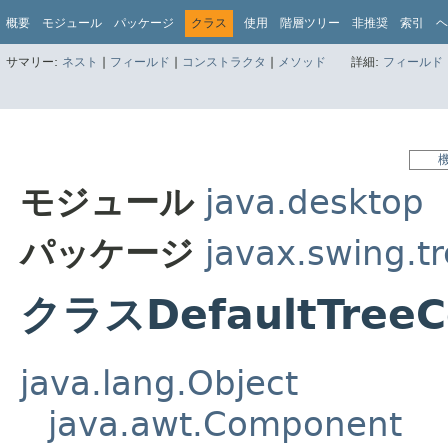
概要
モジュール
パッケージ
クラス
使用
階層ツリー
非推奨
索引
ヘ
サマリー:
ネスト
|
フィールド
|
コンストラクタ
|
メソッド
詳細:
フィールド
モジュール
java.desktop
パッケージ
javax.swing.t
クラスDefaultTreeC
java.lang.Object
java.awt.Component