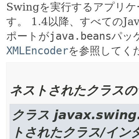
Swingを実行するアプリ
す。
1.4以降、すべてのJa
ポートが
java.beans
パッ
XMLEncoder
を参照してく
ネストされたクラスの
クラス javax.swing
トされたクラス/イン