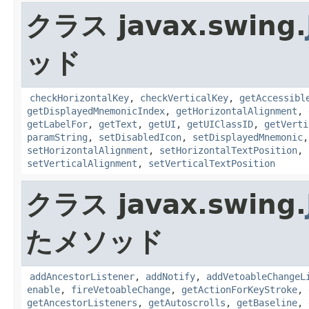
クラス javax.swing.
ッド
checkHorizontalKey
,
checkVerticalKey
,
getAccessibl
getDisplayedMnemonicIndex
,
getHorizontalAlignment
,
getLabelFor
,
getText
,
getUI
,
getUIClassID
,
getVerti
paramString
,
setDisabledIcon
,
setDisplayedMnemonic
setHorizontalAlignment
,
setHorizontalTextPosition
,
setVerticalAlignment
,
setVerticalTextPosition
クラス javax.swing.
たメソッド
addAncestorListener
,
addNotify
,
addVetoableChangeL
enable
,
fireVetoableChange
,
getActionForKeyStroke
,
getAncestorListeners
,
getAutoscrolls
,
getBaseline
,