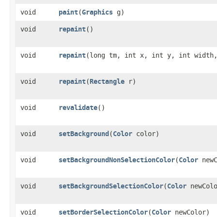
void
paint
​(
Graphics
g)
void
repaint
()
void
repaint
​(long tm, int x, int y, int width
void
repaint
​(
Rectangle
r)
void
revalidate
()
void
setBackground
​(
Color
color)
void
setBackgroundNonSelectionColor
​(
Color
newC
void
setBackgroundSelectionColor
​(
Color
newColo
void
setBorderSelectionColor
​(
Color
newColor)