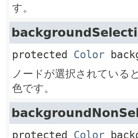
す。
backgroundSelecti
protected
Color
back
ノードが選択されている
色です。
backgroundNonSel
protected
Color
back