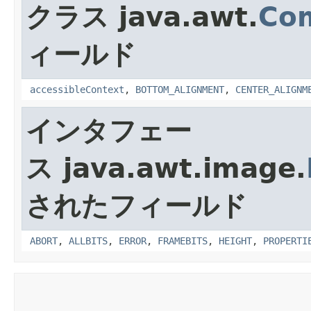
クラス java.awt.
Co
ィールド
accessibleContext
,
BOTTOM_ALIGNMENT
,
CENTER_ALIGNM
インタフェー
ス java.awt.image.
されたフィールド
ABORT
,
ALLBITS
,
ERROR
,
FRAMEBITS
,
HEIGHT
,
PROPERTI