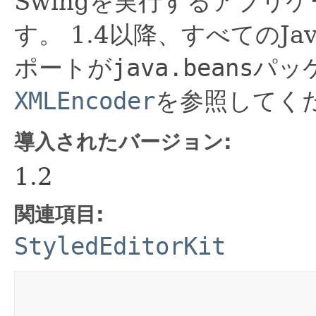
Swingを実行するアプリ
す。
1.4以降、すべてのJa
ポートが
java.beans
パッ
XMLEncoder
を参照してく
導入されたバージョン:
1.2
関連項目:
StyledEditorKit