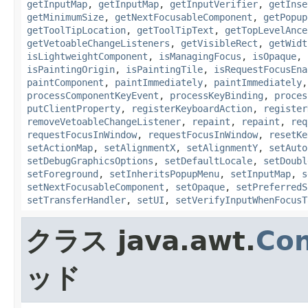
getInputMap
,
getInputMap
,
getInputVerifier
,
getInse
getMinimumSize
,
getNextFocusableComponent
,
getPopup
getToolTipLocation
,
getToolTipText
,
getTopLevelAnce
getVetoableChangeListeners
,
getVisibleRect
,
getWidt
isLightweightComponent
,
isManagingFocus
,
isOpaque
,
isPaintingOrigin
,
isPaintingTile
,
isRequestFocusEna
paintComponent
,
paintImmediately
,
paintImmediately
processComponentKeyEvent
,
processKeyBinding
,
proces
putClientProperty
,
registerKeyboardAction
,
register
removeVetoableChangeListener
,
repaint
,
repaint
,
req
requestFocusInWindow
,
requestFocusInWindow
,
resetKe
setActionMap
,
setAlignmentX
,
setAlignmentY
,
setAuto
setDebugGraphicsOptions
,
setDefaultLocale
,
setDoubl
setForeground
,
setInheritsPopupMenu
,
setInputMap
,
s
setNextFocusableComponent
,
setOpaque
,
setPreferredS
setTransferHandler
,
setUI
,
setVerifyInputWhenFocusT
クラス java.awt.
Con
ッド