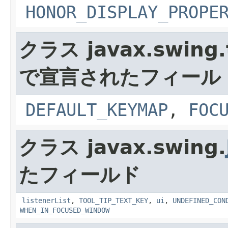
HONOR_DISPLAY_PROPE
クラス javax.swing.
で宣言されたフィール
DEFAULT_KEYMAP
,
FOC
クラス javax.swing.
たフィールド
listenerList
,
TOOL_TIP_TEXT_KEY
,
ui
,
UNDEFINED_CON
WHEN_IN_FOCUSED_WINDOW