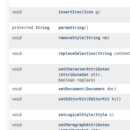
void
insertIcon
​(
Icon
g)
protected
String
paramString
()
void
removeStyle
​(
String
nm)
void
replaceSelection
​(
String
content
void
setCharacterAttributes
(
AttributeSet
attr,
boolean replace)
void
setDocument
​(
Document
doc)
void
setEditorKit
​(
EditorKit
kit)
void
setLogicalStyle
​(
Style
s)
void
setParagraphAttributes