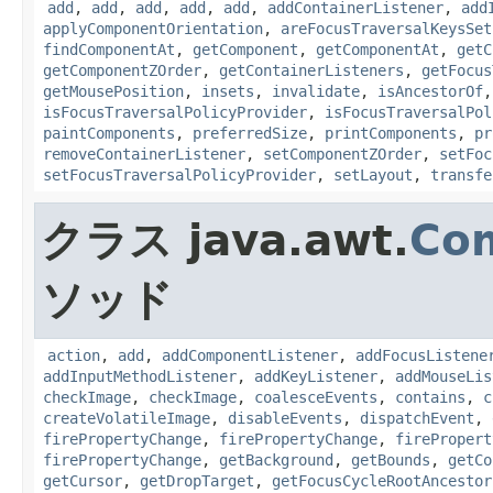
add
,
add
,
add
,
add
,
add
,
addContainerListener
,
add
applyComponentOrientation
,
areFocusTraversalKeysSet
findComponentAt
,
getComponent
,
getComponentAt
,
getC
getComponentZOrder
,
getContainerListeners
,
getFocus
getMousePosition
,
insets
,
invalidate
,
isAncestorOf
isFocusTraversalPolicyProvider
,
isFocusTraversalPol
paintComponents
,
preferredSize
,
printComponents
,
pr
removeContainerListener
,
setComponentZOrder
,
setFoc
setFocusTraversalPolicyProvider
,
setLayout
,
transfe
クラス java.awt.
Co
ソッド
action
,
add
,
addComponentListener
,
addFocusListene
addInputMethodListener
,
addKeyListener
,
addMouseLis
checkImage
,
checkImage
,
coalesceEvents
,
contains
,
c
createVolatileImage
,
disableEvents
,
dispatchEvent
,
firePropertyChange
,
firePropertyChange
,
firePropert
firePropertyChange
,
getBackground
,
getBounds
,
getCo
getCursor
,
getDropTarget
,
getFocusCycleRootAncestor