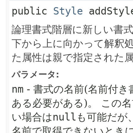
public
Style
addStyl
論理書式階層に新しい書
下から上に向かって解釈
た属性は親で指定された
パラメータ:
nm
- 書式の名前(名前付
ある必要がある)。
この名
い場合は
null
も可能だが
名前で取得できないとき