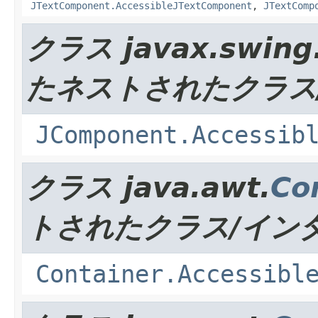
JTextComponent.AccessibleJTextComponent
,
JTextComp
クラス javax.swing
たネストされたクラス
JComponent.Accessib
クラス java.awt.
Co
トされたクラス/イン
Container.Accessibl