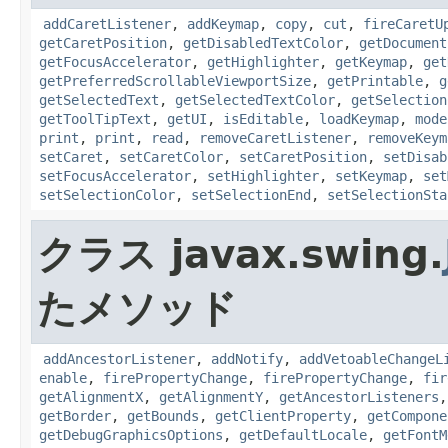
addCaretListener
,
addKeymap
,
copy
,
cut
,
fireCaretU
getCaretPosition
,
getDisabledTextColor
,
getDocument
getFocusAccelerator
,
getHighlighter
,
getKeymap
,
get
getPreferredScrollableViewportSize
,
getPrintable
,
g
getSelectedText
,
getSelectedTextColor
,
getSelection
getToolTipText
,
getUI
,
isEditable
,
loadKeymap
,
mode
print
,
print
,
read
,
removeCaretListener
,
removeKeym
setCaret
,
setCaretColor
,
setCaretPosition
,
setDisab
setFocusAccelerator
,
setHighlighter
,
setKeymap
,
set
setSelectionColor
,
setSelectionEnd
,
setSelectionSta
クラス javax.swing.
たメソッド
addAncestorListener
,
addNotify
,
addVetoableChangeL
enable
,
firePropertyChange
,
firePropertyChange
,
fir
getAlignmentX
,
getAlignmentY
,
getAncestorListeners
getBorder
,
getBounds
,
getClientProperty
,
getCompone
getDebugGraphicsOptions
,
getDefaultLocale
,
getFontM