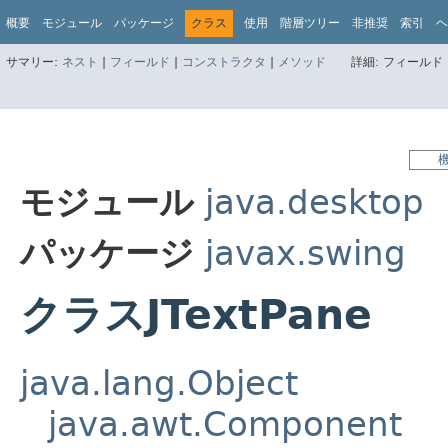
概要
モジュール
パッケージ
クラス
使用
階層ツリー
非推奨
索引
ヘ
サマリー:
ネスト
|
フィールド
|
コンストラクタ
|
メソッド
詳細:
フィールド 
モジュール
java.desktop
パッケージ
javax.swing
クラスJTextPane
java.lang.Object
java.awt.Component