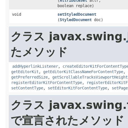
(
AttributeSet
attr,
boolean replace)
void
setStyledDocument
(
StyledDocument
doc)
クラス javax.swing.
たメソッド
addHyperlinkListener
,
createEditorKitForContentTyp
getEditorKit
,
getEditorKitClassNameForContentType
,
getPreferredSize
,
getScrollableTracksViewportHeight
registerEditorKitForContentType
,
registerEditorKitF
setContentType
,
setEditorKitForContentType
,
setPage
クラス javax.swing.
で宣言されたメソッド