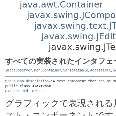
java.awt.Container
javax.swing.JComp
javax.swing.text.
javax.swing.JEdi
javax.swing.JT
すべての実装されたインタフェ
ImageObserver
,
MenuContainer
,
Serializable
,
Accessible
,
S
@JavaBean
(
description
="A text component that can be m
public class 
JTextPane
extends 
JEditorPane
グラフィックで表現される
スト・コンポーネントです