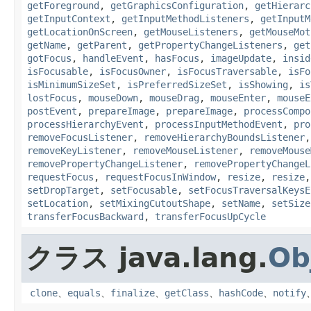
getForeground
,
getGraphicsConfiguration
,
getHierarc
getInputContext
,
getInputMethodListeners
,
getInputM
getLocationOnScreen
,
getMouseListeners
,
getMouseMot
getName
,
getParent
,
getPropertyChangeListeners
,
get
gotFocus
,
handleEvent
,
hasFocus
,
imageUpdate
,
insid
isFocusable
,
isFocusOwner
,
isFocusTraversable
,
isFo
isMinimumSizeSet
,
isPreferredSizeSet
,
isShowing
,
is
lostFocus
,
mouseDown
,
mouseDrag
,
mouseEnter
,
mouseE
postEvent
,
prepareImage
,
prepareImage
,
processCompo
processHierarchyEvent
,
processInputMethodEvent
,
pro
removeFocusListener
,
removeHierarchyBoundsListener
removeKeyListener
,
removeMouseListener
,
removeMouse
removePropertyChangeListener
,
removePropertyChangeL
requestFocus
,
requestFocusInWindow
,
resize
,
resize
setDropTarget
,
setFocusable
,
setFocusTraversalKeysE
setLocation
,
setMixingCutoutShape
,
setName
,
setSize
transferFocusBackward
,
transferFocusUpCycle
クラス java.lang.
Ob
clone
、
equals
、
finalize
、
getClass
、
hashCode
、
notify