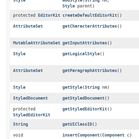
Style
addStyle
​(
String
nm,
Style
parent)
protected
EditorKit
createDefaultEditorKit
()
AttributeSet
getCharacterAttributes
()
MutableAttributeSet
getInputAttributes
()
Style
getLogicalStyle
()
AttributeSet
getParagraphAttributes
()
Style
getStyle
​(
String
nm)
StyledDocument
getStyledDocument
()
protected
getStyledEditorKit
()
StyledEditorKit
String
getUIClassID
()
void
insertComponent
​(
Component
c)