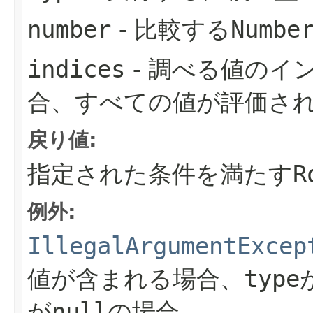
number
- 比較する
Numbe
indices
- 調べる値のイ
合、すべての値が評価さ
戻り値:
指定された条件を満たす
R
例外:
IllegalArgumentExcep
値が含まれる場合、
type
が
null
の場合