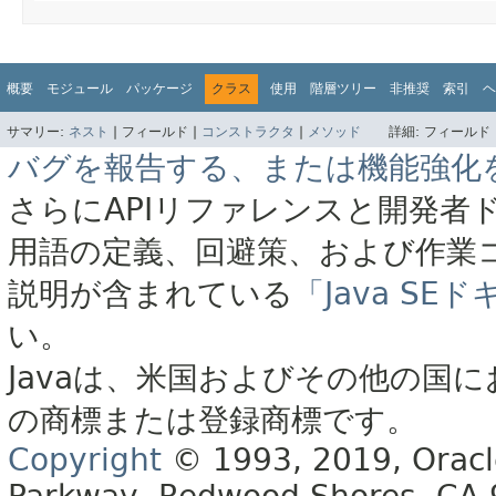
概要
モジュール
パッケージ
クラス
使用
階層ツリー
非推奨
索引
ヘ
サマリー:
ネスト
|
フィールド |
コンストラクタ
|
メソッド
詳細:
フィールド 
バグを報告する、または機能強化
さらにAPIリファレンスと開発者
用語の定義、回避策、および作業
説明が含まれている
「Java S
い。
Javaは、米国およびその他の国に
の商標または登録商標です。
Copyright
© 1993, 2019, Oracle 