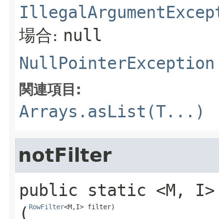
IllegalArgumentExcep
場合:
null
NullPointerException
関連項目:
Arrays.asList(T...)
notFilter
public static
<M,​ I>
RowFilter
<M,​I> filter)
(