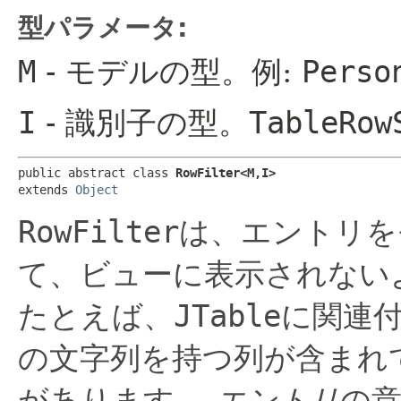
型パラメータ:
M
- モデルの型。例:
Perso
I
- 識別子の型。
TableRow
public abstract class 
RowFilter<M,​I>
extends 
Object
RowFilter
は、エントリを
て、ビューに表示されない
たとえば、
JTable
に関連
の文字列を持つ列が含まれ
があります。
エントリ
の