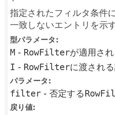
指定されたフィルタ条件
一致しないエントリを示
型パラメータ:
M
-
RowFilter
が適用され
I
-
RowFilter
に渡される
パラメータ:
filter
- 否定する
RowFi
戻り値: