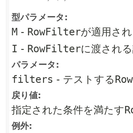
型パラメータ:
M
-
RowFilter
が適用され
I
-
RowFilter
に渡される
パラメータ:
filters
- テストする
Row
戻り値:
指定された条件を満たす
R
例外: