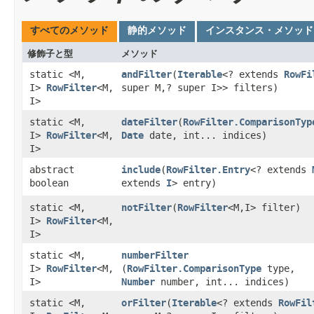
すべてのメソッド
静的メソッド
インスタンス・メソッド
修飾子と型
メソッド
static <M,​
andFilter
​(
Iterable
<? extends
RowFi
I>
RowFilter
<M,​
super M,​? super I>> filters)
I>
static <M,​
dateFilter
​(
RowFilter.ComparisonTyp
I>
RowFilter
<M,​
Date
date, int... indices)
I>
abstract
include
​(
RowFilter.Entry
<? extends
boolean
extends
I
> entry)
static <M,​
notFilter
​(
RowFilter
<M,​I> filter)
I>
RowFilter
<M,​
I>
static <M,​
numberFilter
I>
RowFilter
<M,​
(
RowFilter.ComparisonType
type,
I>
Number
number, int... indices)
static <M,​
orFilter
​(
Iterable
<? extends
RowFil