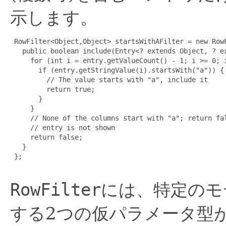
示します。
 RowFilter<Object,Object> startsWithAFilter = new RowF
   public boolean include(Entry<? extends Object, ? ex
     for (int i = entry.getValueCount() - 1; i >= 0; i
       if (entry.getStringValue(i).startsWith("a")) {

         // The value starts with "a", include it

         return true;

       }

     }

     // None of the columns start with "a"; return fal
     // entry is not shown

     return false;

   }

 };

RowFilter
には、特定のモ
する2つの仮パラメータ型