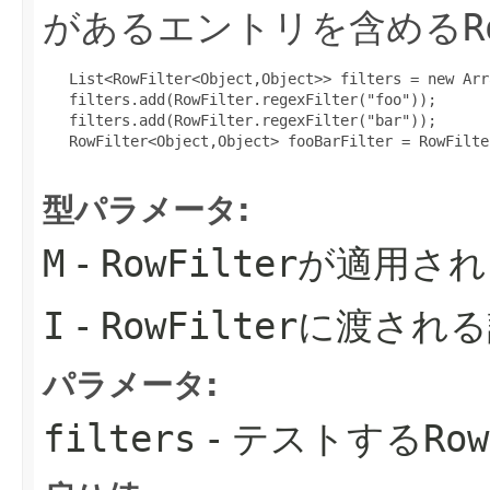
があるエントリを含める
R
   List<RowFilter<Object,Object>> filters = new Arr
   filters.add(RowFilter.regexFilter("foo"));

   filters.add(RowFilter.regexFilter("bar"));

   RowFilter<Object,Object> fooBarFilter = RowFilte
型パラメータ:
M
-
RowFilter
が適用され
I
-
RowFilter
に渡される
パラメータ:
filters
- テストする
Row