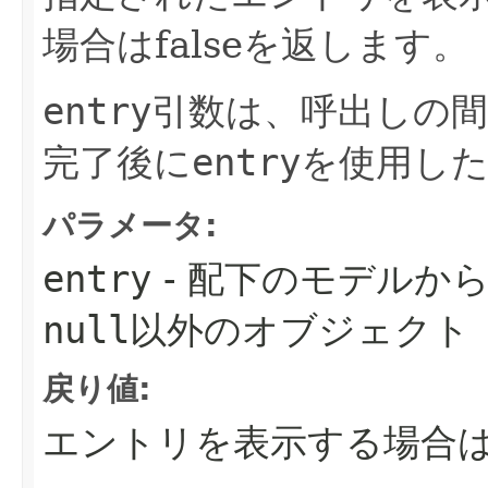
場合はfalseを返します。
entry
引数は、呼出しの
完了後に
entry
を使用し
パラメータ:
entry
- 配下のモデルか
null
以外のオブジェクト
戻り値:
エントリを表示する場合はt