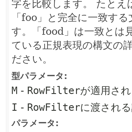
字を比較します。
たとえ
「foo」と完全に一致す
す。「food」は一致と
ている正規表現の構文の
ださい。
型パラメータ:
M
-
RowFilter
が適用され
I
-
RowFilter
に渡される
パラメータ: