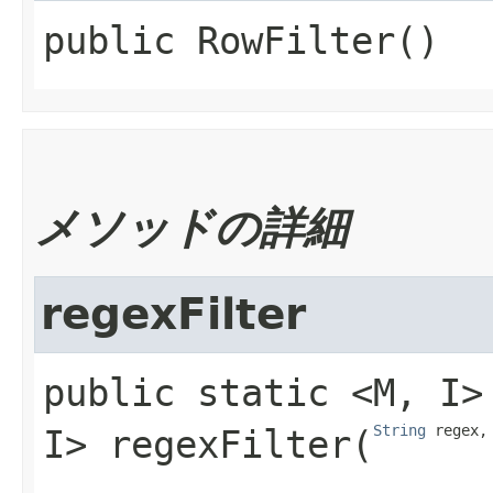
public
RowFilter
()
メソッドの詳細
regexFilter
public static
<M,​ I>
String
 regex,
I>
regexFilter
​(