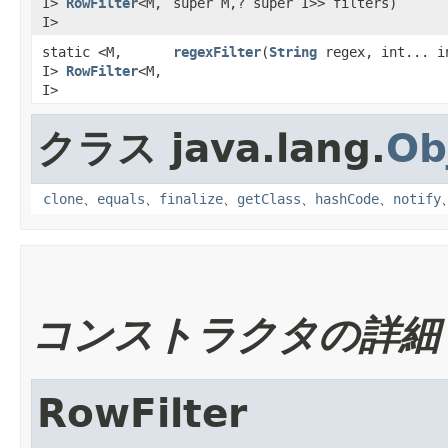
I>
RowFilter
<M,​
super M,​? super I>> filters)
I>
static <M,​
regexFilter
​(
String
regex, int... i
I>
RowFilter
<M,​
I>
クラス java.lang.
Ob
clone
、
equals
、
finalize
、
getClass
、
hashCode
、
notify
コンストラクタの詳細
RowFilter