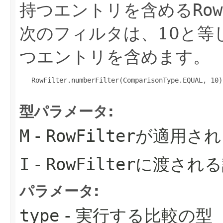
持つエントリを含める
Row
次のフィルタは、10と等
つエントリを含めます。
   RowFilter.numberFilter(ComparisonType.EQUAL, 10);
型パラメータ:
M
-
RowFilter
が適用され
I
-
RowFilter
に渡される
パラメータ:
type
- 実行する比較の型