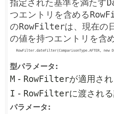
指定された基準を満たす
D
つエントリを含める
RowF
の
RowFilter
は、現在の
の値を持つエントリを含
   RowFilter.dateFilter(ComparisonType.AFTER, new Da
型パラメータ:
M
-
RowFilter
が適用され
I
-
RowFilter
に渡される
パラメータ: