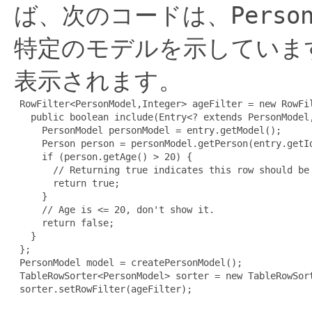
ば、次のコードは、
Perso
特定のモデルを示していま
表示されます。
 RowFilter<PersonModel,Integer> ageFilter = new RowFil
   public boolean include(Entry<? extends PersonModel,
     PersonModel personModel = entry.getModel();

     Person person = personModel.getPerson(entry.getId
     if (person.getAge() > 20) {

       // Returning true indicates this row should be 
       return true;

     }

     // Age is <= 20, don't show it.

     return false;

   }

 };

 PersonModel model = createPersonModel();

 TableRowSorter<PersonModel> sorter = new TableRowSort
 sorter.setRowFilter(ageFilter);
