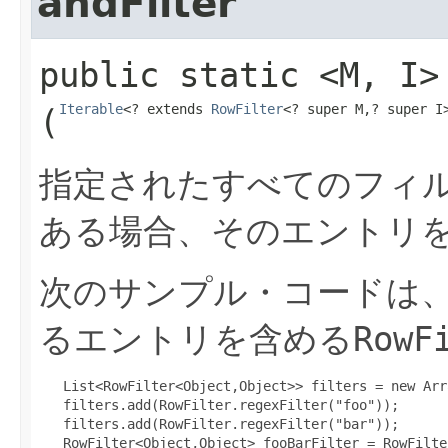
andFilter
public static
<M,​ I>
Iterable
<? extends 
RowFilter
<? super M,​? super I
(
指定されたすべてのフィ
ある場合、そのエントリ
次のサンプル・コードは、文
るエントリを含める
RowF
   List<RowFilter<Object,Object>> filters = new Arr
   filters.add(RowFilter.regexFilter("foo"));

   filters.add(RowFilter.regexFilter("bar"));

   RowFilter<Object,Object> fooBarFilter = RowFilte