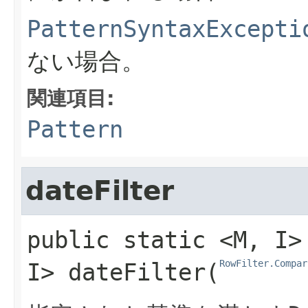
PatternSyntaxExcepti
ない場合。
関連項目:
Pattern
dateFilter
public static
<M,​ I>
RowFilter.Compar
I>
dateFilter
​(