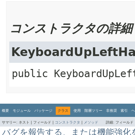
コンストラクタの詳細
KeyboardUpLeftHa
public
KeyboardUpLef
概要
モジュール
パッケージ
クラス
使用
階層ツリー
非推奨
索引
ヘ
サマリー:
ネスト |
フィールド |
コンストラクタ
|
メソッド
詳細:
フィールド 
バグを報告する、または機能強化