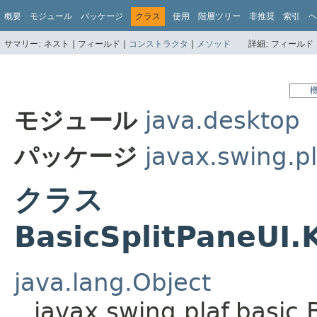
概要
モジュール
パッケージ
クラス
使用
階層ツリー
非推奨
索引
ヘ
サマリー:
ネスト |
フィールド |
コンストラクタ
|
メソッド
詳細:
フィールド 
モジュール
java.desktop
パッケージ
javax.swing.pl
クラス
BasicSplitPaneUI
java.lang.Object
javax.swing.plaf.basic