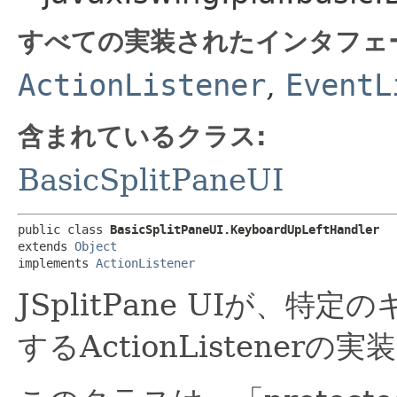
すべての実装されたインタフェ
ActionListener
,
EventL
含まれているクラス:
BasicSplitPaneUI
public class 
BasicSplitPaneUI.KeyboardUpLeftHandler
extends 
Object
implements 
ActionListener
JSplitPane UIが、
するActionListenerの