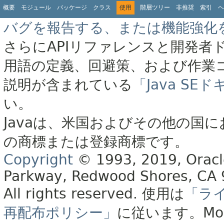
概要
モジュール
パッケージ
クラス
使用
階層ツリー
非推奨
索引
ヘ
バグを報告する、または機能強化
さらにAPIリファレンスと開発者
用語の定義、回避策、および作業
説明が含まれている
「Java S
い。
Javaは、米国およびその他の国に
の商標または登録商標です。
Copyright
© 1993, 2019, Oracle 
Parkway, Redwood Shores, CA
All rights reserved.
使用は
「ラ
再配布ポリシー」
に従います。
Mo