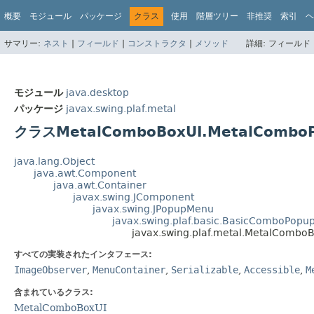
概要
モジュール
パッケージ
クラス
使用
階層ツリー
非推奨
索引
ヘ
サマリー:
ネスト
|
フィールド
|
コンストラクタ
|
メソッド
詳細:
フィールド 
モジュール
java.desktop
パッケージ
javax.swing.plaf.metal
クラスMetalComboBoxUI.MetalCombo
java.lang.Object
java.awt.Component
java.awt.Container
javax.swing.JComponent
javax.swing.JPopupMenu
javax.swing.plaf.basic.BasicComboPopu
javax.swing.plaf.metal.MetalComb
すべての実装されたインタフェース:
ImageObserver
,
MenuContainer
,
Serializable
,
Accessible
,
M
含まれているクラス:
MetalComboBoxUI