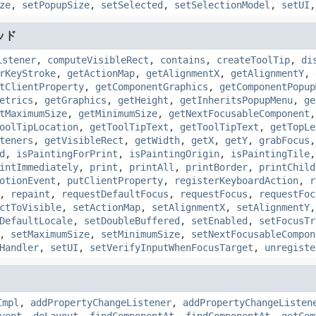
ze
,
setPopupSize
,
setSelected
,
setSelectionModel
,
setUI
ッド
istener
,
computeVisibleRect
,
contains
,
createToolTip
,
di
rKeyStroke
,
getActionMap
,
getAlignmentX
,
getAlignmentY
,
tClientProperty
,
getComponentGraphics
,
getComponentPopup
etrics
,
getGraphics
,
getHeight
,
getInheritsPopupMenu
,
ge
tMaximumSize
,
getMinimumSize
,
getNextFocusableComponent
oolTipLocation
,
getToolTipText
,
getToolTipText
,
getTopLe
teners
,
getVisibleRect
,
getWidth
,
getX
,
getY
,
grabFocus
d
,
isPaintingForPrint
,
isPaintingOrigin
,
isPaintingTile
intImmediately
,
print
,
printAll
,
printBorder
,
printChild
otionEvent
,
putClientProperty
,
registerKeyboardAction
,
r
,
repaint
,
requestDefaultFocus
,
requestFocus
,
requestFoc
ctToVisible
,
setActionMap
,
setAlignmentX
,
setAlignmentY
DefaultLocale
,
setDoubleBuffered
,
setEnabled
,
setFocusTr
,
setMaximumSize
,
setMinimumSize
,
setNextFocusableCompon
Handler
,
setUI
,
setVerifyInputWhenFocusTarget
,
unregiste
Impl
,
addPropertyChangeListener
,
addPropertyChangeListen