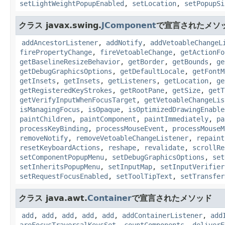
setLightWeightPopupEnabled
,
setLocation
,
setPopupSi
クラス javax.swing.
JComponent
で宣言されたメソ
addAncestorListener
,
addNotify
,
addVetoableChangeL
firePropertyChange
,
fireVetoableChange
,
getActionFo
getBaselineResizeBehavior
,
getBorder
,
getBounds
,
ge
getDebugGraphicsOptions
,
getDefaultLocale
,
getFontM
getInsets
,
getInsets
,
getListeners
,
getLocation
,
ge
getRegisteredKeyStrokes
,
getRootPane
,
getSize
,
getT
getVerifyInputWhenFocusTarget
,
getVetoableChangeLis
isManagingFocus
,
isOpaque
,
isOptimizedDrawingEnable
paintChildren
,
paintComponent
,
paintImmediately
,
pa
processKeyBinding
,
processMouseEvent
,
processMouseM
removeNotify
,
removeVetoableChangeListener
,
repaint
resetKeyboardActions
,
reshape
,
revalidate
,
scrollRe
setComponentPopupMenu
,
setDebugGraphicsOptions
,
set
setInheritsPopupMenu
,
setInputMap
,
setInputVerifier
setRequestFocusEnabled
,
setToolTipText
,
setTransfer
クラス java.awt.
Container
で宣言されたメソッド
add
,
add
,
add
,
add
,
add
,
addContainerListener
,
add