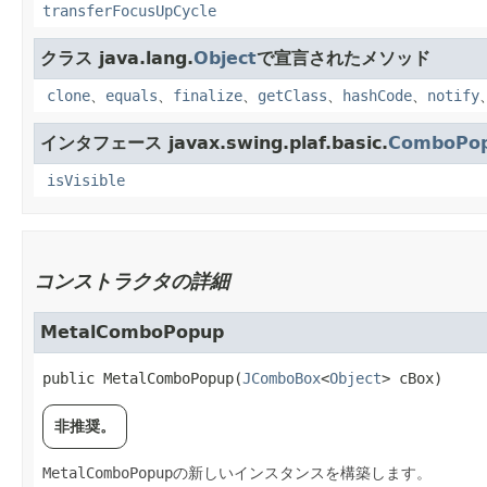
transferFocusUpCycle
クラス java.lang.
Object
で宣言されたメソッド
clone
、
equals
、
finalize
、
getClass
、
hashCode
、
notify
インタフェース javax.swing.plaf.basic.
ComboPo
isVisible
コンストラクタの詳細
MetalComboPopup
public
MetalComboPopup
​(
JComboBox
<
Object
> cBox)
非推奨。
MetalComboPopup
の新しいインスタンスを構築します。