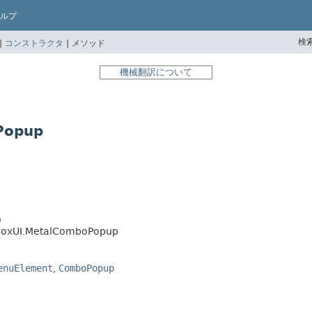
ルプ
検索
|
コンストラクタ
|
メソッド
機械翻訳について
Popup
p
oBoxUI.MetalComboPopup
enuElement
,
ComboPopup