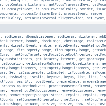
vent
,
doLayout
,
findComponentAt
,
findComponentAt
,
getCom
r
,
getContainerListeners
,
getFocusTraversalKeys
,
getFocu
,
isFocusCycleRoot
,
isFocusTraversalPolicyProvider
,
isFoc
omponents
,
processContainerEvent
,
processEvent
,
remove
,
ersalPolicy
,
setFocusTraversalPolicyProvider
,
setLayout
r
,
addHierarchyBoundsListener
,
addHierarchyListener
,
add
heelListener
,
bounds
,
checkImage
,
checkImage
,
coalesceEv
ents
,
dispatchEvent
,
enable
,
enableEvents
,
enableInputMe
yChange
,
firePropertyChange
,
firePropertyChange
,
getBack
Cursor
,
getDropTarget
,
getFocusCycleRootAncestor
,
getFoc
hyBoundsListeners
,
getHierarchyListeners
,
getIgnoreRepai
,
getLocation
,
getLocationOnScreen
,
getMouseListeners
,
ge
ertyChangeListeners
,
getPropertyChangeListeners
,
getSize
ursorSet
,
isDisplayable
,
isEnabled
,
isFocusable
,
isFocus
Set
,
isShowing
,
isValid
,
keyDown
,
keyUp
,
list
,
list
,
lis
xtFocus
,
paintAll
,
postEvent
,
prepareImage
,
prepareImage
,
processInputMethodEvent
,
processMouseWheelEvent
,
remove
ner
,
removeInputMethodListener
,
removeKeyListener
,
remov
ner
,
removePropertyChangeListener
,
repaint
,
repaint
,
rep
tBounds
,
setComponentOrientation
,
setCursor
,
setDropTarg
CutoutShape
,
setName
,
setSize
,
setSize
,
show
,
size
,
toSt