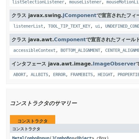
listSelectionListener
,
mouseListener
,
mouseMotionLi
クラス javax.swing.
JComponent
で宣言されたフィ
listenerList
,
TOOL_TIP_TEXT_KEY
,
ui
,
UNDEFINED_CON
クラス java.awt.
Component
で宣言されたフィール
accessibleContext
,
BOTTOM_ALIGNMENT
,
CENTER_ALIGNM
インタフェース java.awt.image.
ImageObserver
ABORT
,
ALLBITS
,
ERROR
,
FRAMEBITS
,
HEIGHT
,
PROPERTI
コンストラクタのサマリー
コンストラクタ
コンストラクタ
MetalComboPopup
​(
JComboBox
<
Object
> cBox)