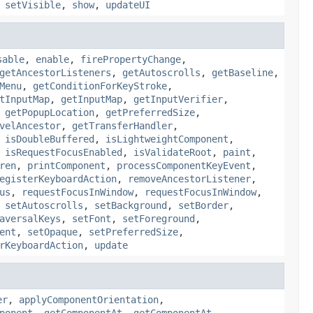
,
setVisible
,
show
,
updateUI
sable
,
enable
,
firePropertyChange
,
getAncestorListeners
,
getAutoscrolls
,
getBaseline
,
Menu
,
getConditionForKeyStroke
,
tInputMap
,
getInputMap
,
getInputVerifier
,
,
getPopupLocation
,
getPreferredSize
,
velAncestor
,
getTransferHandler
,
,
isDoubleBuffered
,
isLightweightComponent
,
,
isRequestFocusEnabled
,
isValidateRoot
,
paint
,
ren
,
printComponent
,
processComponentKeyEvent
,
egisterKeyboardAction
,
removeAncestorListener
,
us
,
requestFocusInWindow
,
requestFocusInWindow
,
,
setAutoscrolls
,
setBackground
,
setBorder
,
aversalKeys
,
setFont
,
setForeground
,
ent
,
setOpaque
,
setPreferredSize
,
rKeyboardAction
,
update
er
,
applyComponentOrientation
,