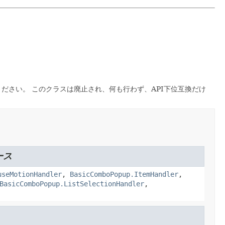
ください。
このクラスは廃止され、何も行わず、API下位互換だけ
ース
useMotionHandler
,
BasicComboPopup.ItemHandler
,
BasicComboPopup.ListSelectionHandler
,