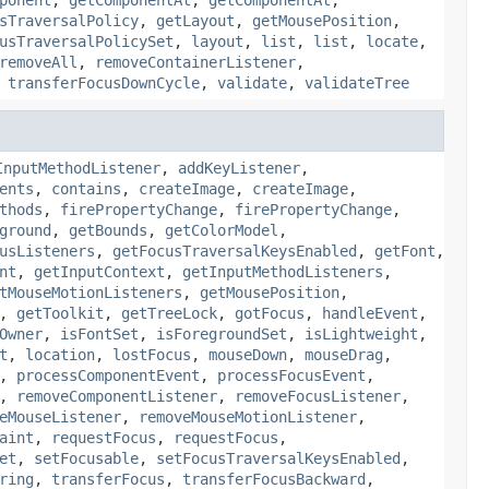
ponent
,
getComponentAt
,
getComponentAt
,
sTraversalPolicy
,
getLayout
,
getMousePosition
,
usTraversalPolicySet
,
layout
,
list
,
list
,
locate
,
removeAll
,
removeContainerListener
,
,
transferFocusDownCycle
,
validate
,
validateTree
InputMethodListener
,
addKeyListener
,
ents
,
contains
,
createImage
,
createImage
,
thods
,
firePropertyChange
,
firePropertyChange
,
ground
,
getBounds
,
getColorModel
,
usListeners
,
getFocusTraversalKeysEnabled
,
getFont
,
nt
,
getInputContext
,
getInputMethodListeners
,
tMouseMotionListeners
,
getMousePosition
,
,
getToolkit
,
getTreeLock
,
gotFocus
,
handleEvent
,
Owner
,
isFontSet
,
isForegroundSet
,
isLightweight
,
t
,
location
,
lostFocus
,
mouseDown
,
mouseDrag
,
,
processComponentEvent
,
processFocusEvent
,
,
removeComponentListener
,
removeFocusListener
,
eMouseListener
,
removeMouseMotionListener
,
aint
,
requestFocus
,
requestFocus
,
et
,
setFocusable
,
setFocusTraversalKeysEnabled
,
ring
,
transferFocus
,
transferFocusBackward
,