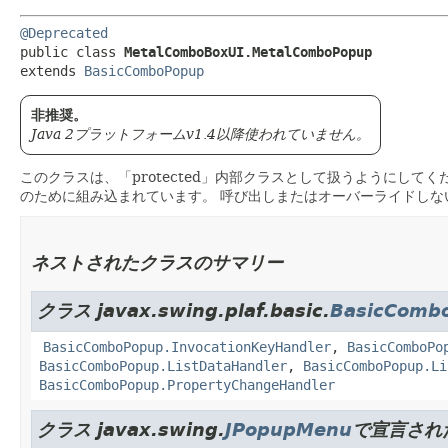
@Deprecated
public class 
MetalComboBoxUI.MetalComboPopup
extends 
BasicComboPopup
非推奨。
Java 2プラットフォームv1.4以降使われていません。
このクラスは、「protected」内部クラスとして扱うようにしてく
のために組み込まれています。
呼び出しまたはオーバーライドしな
ネストされたクラスのサマリー
クラス javax.swing.plaf.basic.
BasicComb
BasicComboPopup.InvocationKeyHandler
,
BasicComboPo
BasicComboPopup.ListDataHandler
,
BasicComboPopup.Li
BasicComboPopup.PropertyChangeHandler
クラス javax.swing.
JPopupMenu
で宣言され