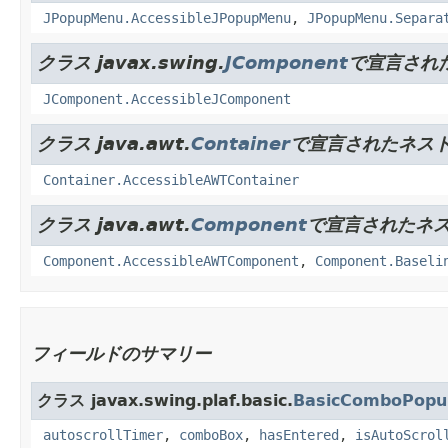
JPopupMenu.AccessibleJPopupMenu
,
JPopupMenu.Separa
クラス javax.swing.
JComponent
で宣言され
JComponent.AccessibleJComponent
クラス java.awt.
Container
で宣言されたネスト
Container.AccessibleAWTContainer
クラス java.awt.
Component
で宣言されたネス
Component.AccessibleAWTComponent
,
Component.Baseli
フィールドのサマリー
クラス javax.swing.plaf.basic.
BasicComboPopu
autoscrollTimer
,
comboBox
,
hasEntered
,
isAutoScrol