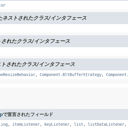
tor
たネストされたクラス/インタフェース
されたクラス/インタフェース
トされたクラス/インタフェース
neResizeBehavior
,
Component.BltBufferStrategy
,
Component
p
で宣言されたフィールド
ling
,
itemListener
,
keyListener
,
list
,
listDataListener