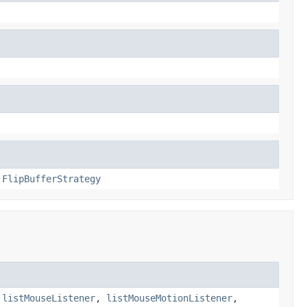
.FlipBufferStrategy
,
listMouseListener
,
listMouseMotionListener
,