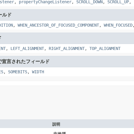
stener
,
propertyChangeListener
,
SCROLL_DOWN
,
SCROLL_UP
,
ールド
DITION
,
WHEN_ANCESTOR_OF_FOCUSED_COMPONENT
,
WHEN_FOCUSED
ド
ENT
,
LEFT_ALIGNMENT
,
RIGHT_ALIGNMENT
,
TOP_ALIGNMENT
で宣言されたフィールド
ES
,
SOMEBITS
,
WIDTH
説明