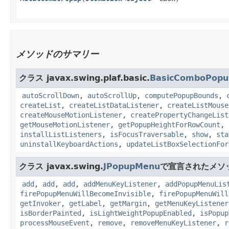
メソッドのサマリー
クラス javax.swing.plaf.basic.
BasicComboPopu
autoScrollDown
,
autoScrollUp
,
computePopupBounds
,
createList
,
createListDataListener
,
createListMouse
createMouseMotionListener
,
createPropertyChangeList
getMouseMotionListener
,
getPopupHeightForRowCount
,
installListListeners
,
isFocusTraversable
,
show
,
sta
uninstallKeyboardActions
,
updateListBoxSelectionFor
クラス javax.swing.
JPopupMenu
で宣言されたメソ
add
,
add
,
add
,
addMenuKeyListener
,
addPopupMenuLis
firePopupMenuWillBecomeInvisible
,
firePopupMenuWill
getInvoker
,
getLabel
,
getMargin
,
getMenuKeyListener
isBorderPainted
,
isLightWeightPopupEnabled
,
isPopup
processMouseEvent
,
remove
,
removeMenuKeyListener
,
r