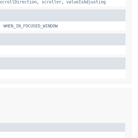
scrollDirection
,
scroller
,
valueIsAdjusting
,
WHEN_IN_FOCUSED_WINDOW