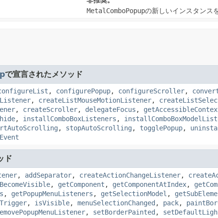
非推奨。
MetalComboPopup
の新しいインスタンス
p
で宣言されたメソッド
configureList
,
configurePopup
,
configureScroller
,
conver
Listener
,
createListMouseMotionListener
,
createListSelec
ener
,
createScroller
,
delegateFocus
,
getAccessibleContex
hide
,
installComboBoxListeners
,
installComboBoxModelList
rtAutoScrolling
,
stopAutoScrolling
,
togglePopup
,
uninsta
Event
ッド
tener
,
addSeparator
,
createActionChangeListener
,
createA
BecomeVisible
,
getComponent
,
getComponentAtIndex
,
getCom
s
,
getPopupMenuListeners
,
getSelectionModel
,
getSubEleme
Trigger
,
isVisible
,
menuSelectionChanged
,
pack
,
paintBor
emovePopupMenuListener
,
setBorderPainted
,
setDefaultLigh