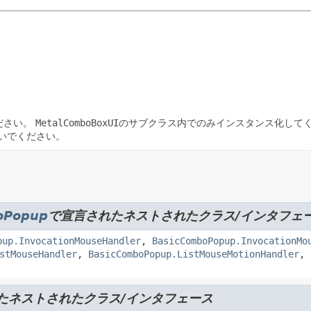
ださい。
MetalComboBoxUI
のサブクラス内でのみインスタンス化して
いでください。
oPopup
で宣言されたネストされたクラス/インタフェ
pup.InvocationMouseHandler
,
BasicComboPopup.InvocationMo
stMouseHandler
,
BasicComboPopup.ListMouseMotionHandler
,
たネストされたクラス/インタフェース