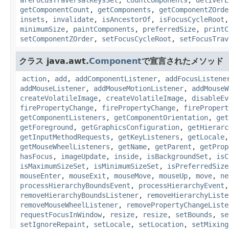
areFocusTraversalKeysSet
,
countComponents
,
deliverE
getComponentCount
,
getComponents
,
getComponentZOrde
insets
,
invalidate
,
isAncestorOf
,
isFocusCycleRoot
minimumSize
,
paintComponents
,
preferredSize
,
printC
setComponentZOrder
,
setFocusCycleRoot
,
setFocusTrav
クラス java.awt.
Component
で宣言されたメソッド
action
,
add
,
addComponentListener
,
addFocusListene
addMouseListener
,
addMouseMotionListener
,
addMouseW
createVolatileImage
,
createVolatileImage
,
disableEv
firePropertyChange
,
firePropertyChange
,
firePropert
getComponentListeners
,
getComponentOrientation
,
get
getForeground
,
getGraphicsConfiguration
,
getHierarc
getInputMethodRequests
,
getKeyListeners
,
getLocale
getMouseWheelListeners
,
getName
,
getParent
,
getProp
hasFocus
,
imageUpdate
,
inside
,
isBackgroundSet
,
isC
isMaximumSizeSet
,
isMinimumSizeSet
,
isPreferredSize
mouseEnter
,
mouseExit
,
mouseMove
,
mouseUp
,
move
,
ne
processHierarchyBoundsEvent
,
processHierarchyEvent
removeHierarchyBoundsListener
,
removeHierarchyListe
removeMouseWheelListener
,
removePropertyChangeListe
requestFocusInWindow
,
resize
,
resize
,
setBounds
,
se
setIgnoreRepaint
,
setLocale
,
setLocation
,
setMixing