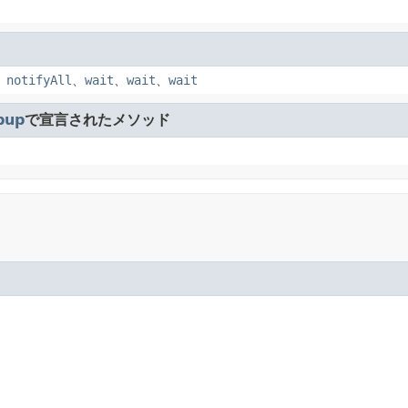
、
notifyAll
、
wait
、
wait
、
wait
pup
で宣言されたメソッド