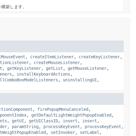
を構築します。
tMouseEvent
,
createItemListener
,
createKeyListener
,
tionListener
,
createMouseListener
,
t
,
getKeyListener
,
getList
,
getMouseListener
,
eners
,
installKeyboardActions
,
llComboBoxModelListeners
,
uninstallingUI
,
ctionComponent
,
firePopupMenuCanceled
,
ponentIndex
,
getDefaultLightWeightPopupEnabled
,
nts
,
getUI
,
getUIClassID
,
insert
,
insert
,
der
,
paramString
,
processKeyEvent
,
processKeyEvent
,
tWeightPopupEnabled
,
setInvoker
,
setLabel
,