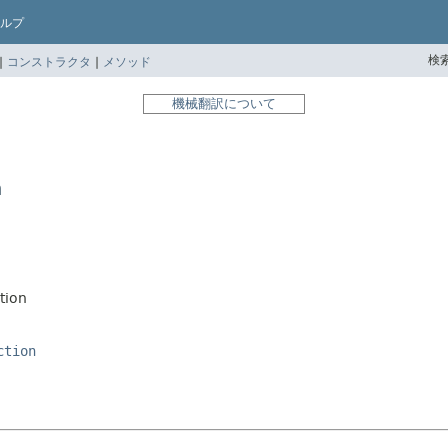
ルプ
検索
|
コンストラクタ
|
メソッド
機械翻訳について
n
tion
ction