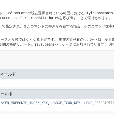
トJEditorPaneの現在選択されている範囲における
StyleConstants
cument.setParagraphAttributes
を呼び出すことで実行されます。
ースとして指定され、またコマンド文字列が存在する場合、そのコマンド文字
リースと互換ではなくなる予定です。
現在の直列化のサポートは、短期間
の長期間の格納サポートが
java.beans
パッケージに追加されています。
XM
ィールド
ィールド
LAYED_MNEMONIC_INDEX_KEY
,
LARGE_ICON_KEY
,
LONG_DESCRIPTI