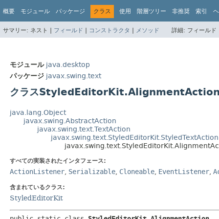
概要
モジュール
パッケージ
クラス
使用
階層ツリー
非推奨
索引
ヘ
サマリー:
ネスト |
フィールド
|
コンストラクタ
|
メソッド
詳細:
フィールド 
モジュール
java.desktop
パッケージ
javax.swing.text
クラスStyledEditorKit.AlignmentActio
java.lang.Object
javax.swing.AbstractAction
javax.swing.text.TextAction
javax.swing.text.StyledEditorKit.StyledTextAction
javax.swing.text.StyledEditorKit.AlignmentAc
すべての実装されたインタフェース:
ActionListener
,
Serializable
,
Cloneable
,
EventListener
,
A
含まれているクラス:
StyledEditorKit
public static class 
StyledEditorKit.AlignmentAction