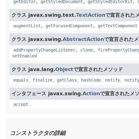
getEditor
,
getStyledDocument
,
getStyledEditorKit
,
クラス javax.swing.text.
TextAction
で宣言された
augmentList
,
getFocusedComponent
,
getTextComponent
クラス javax.swing.
AbstractAction
で宣言されたメ
addPropertyChangeListener
,
clone
,
firePropertyChan
setEnabled
クラス java.lang.
Object
で宣言されたメソッド
equals
、
finalize
、
getClass
、
hashCode
、
notify
、
notif
インタフェース javax.swing.
Action
で宣言されたメ
accept
コンストラクタの詳細