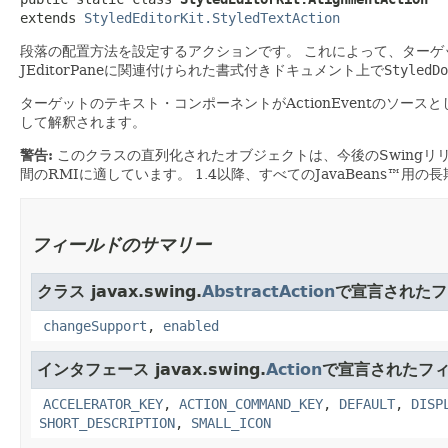
extends 
StyledEditorKit.StyledTextAction
段落の配置方法を設定するアクションです。
これによって、ターゲッ
JEditorPaneに関連付けられた書式付きドキュメント上で
StyledDo
ターゲットのテキスト・コンポーネントがActionEventのソ
して解釈されます。
警告:
このクラスの直列化されたオブジェクトは、今後のSwingリ
間のRMIに適しています。
1.4以降、すべてのJavaBeans™用
フィールドのサマリー
クラス javax.swing.
AbstractAction
で宣言されたフ
changeSupport
,
enabled
インタフェース javax.swing.
Action
で宣言されたフ
ACCELERATOR_KEY
,
ACTION_COMMAND_KEY
,
DEFAULT
,
DISP
SHORT_DESCRIPTION
,
SMALL_ICON