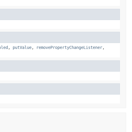
bled
,
putValue
,
removePropertyChangeListener
,