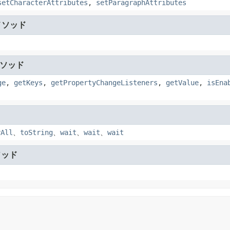
setCharacterAttributes
,
setParagraphAttributes
メソッド
ソッド
ge
,
getKeys
,
getPropertyChangeListeners
,
getValue
,
isEna
yAll
、
toString
、
wait
、
wait
、
wait
ソッド