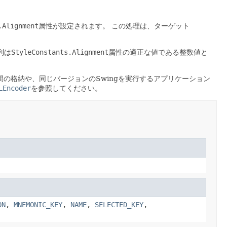
.Alignment
属性が設定されます。
この処理は、ターゲット
列は
StyleConstants.Alignment
属性の適正な値である整数値と
の格納や、同じバージョンのSwingを実行するアプリケーション
LEncoder
を参照してください。
ON
,
MNEMONIC_KEY
,
NAME
,
SELECTED_KEY
,