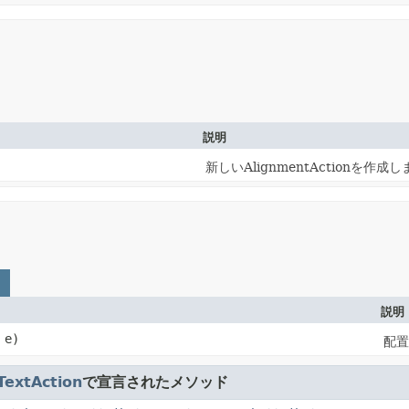
説明
新しいAlignmentActionを作成
説明
e)
配置
TextAction
で宣言されたメソッド