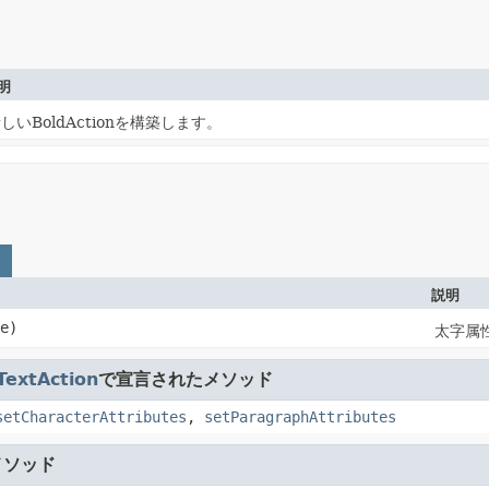
明
しいBoldActionを構築します。
説明
e)
太字属
TextAction
で宣言されたメソッド
setCharacterAttributes
,
setParagraphAttributes
メソッド