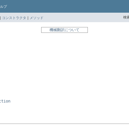
ルプ
検索
|
コンストラクタ
|
メソッド
機械翻訳について
ction