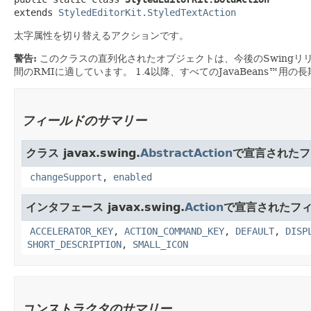
extends 
StyledEditorKit.StyledTextAction
太字属性を切り替えるアクションです。
警告:
このクラスの直列化されたオブジェクトは、今後のSwingリ
間のRMIに適しています。
1.4以降、すべてのJavaBeans™用
フィールドのサマリー
クラス javax.swing.
AbstractAction
で宣言されたフ
changeSupport
,
enabled
インタフェース javax.swing.
Action
で宣言されたフ
ACCELERATOR_KEY
,
ACTION_COMMAND_KEY
,
DEFAULT
,
DISP
SHORT_DESCRIPTION
,
SMALL_ICON
コンストラクタのサマリー