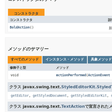
コンストラクタ
コンストラクタ
説
BoldAction
()
新
メソッドのサマリー
すべてのメソッド
インスタンス・メソッド
具象メソッド
修飾子と型
メソッド
void
actionPerformed
​(
ActionEvent
クラス javax.swing.text.
StyledEditorKit.Styled
getEditor
,
getStyledDocument
,
getStyledEditorKit
,
クラス javax.swing.text.
TextAction
で宣言された