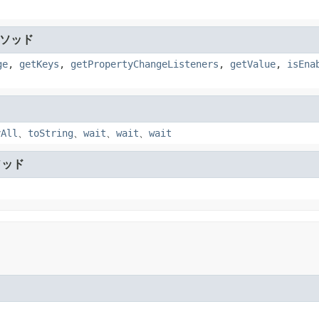
ソッド
ge
,
getKeys
,
getPropertyChangeListeners
,
getValue
,
isEna
yAll
、
toString
、
wait
、
wait
、
wait
ソッド