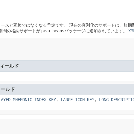
リースと互換ではなくなる予定です。
現在の直列化のサポートは、短期間
の長期間の格納サポートが
java.beans
パッケージに追加されています。
XM
ィールド
ィールド
LAYED_MNEMONIC_INDEX_KEY
,
LARGE_ICON_KEY
,
LONG_DESCRIPTI