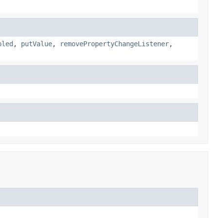
bled
,
putValue
,
removePropertyChangeListener
,