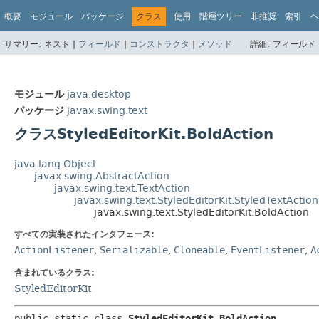
概要
モジュール
パッケージ
クラス
使用
階層ツリー
非推奨
索引
ヘ
サマリー:
ネスト |
フィールド
|
コンストラクタ
|
メソッド
詳細:
フィールド 
モジュール
java.desktop
パッケージ
javax.swing.text
クラスStyledEditorKit.BoldAction
java.lang.Object
javax.swing.AbstractAction
javax.swing.text.TextAction
javax.swing.text.StyledEditorKit.StyledTextAction
javax.swing.text.StyledEditorKit.BoldAction
すべての実装されたインタフェース:
ActionListener
,
Serializable
,
Cloneable
,
EventListener
,
A
含まれているクラス:
StyledEditorKit
public static class 
StyledEditorKit.BoldAction