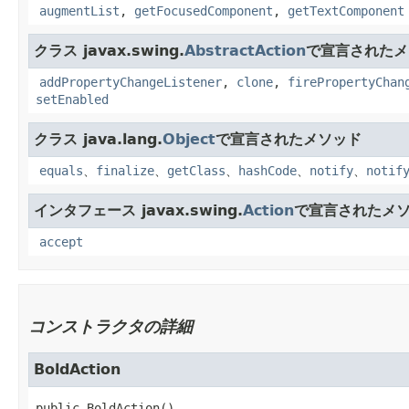
augmentList
,
getFocusedComponent
,
getTextComponent
クラス javax.swing.
AbstractAction
で宣言されたメ
addPropertyChangeListener
,
clone
,
firePropertyChan
setEnabled
クラス java.lang.
Object
で宣言されたメソッド
equals
、
finalize
、
getClass
、
hashCode
、
notify
、
notif
インタフェース javax.swing.
Action
で宣言されたメ
accept
コンストラクタの詳細
BoldAction
public
BoldAction
()