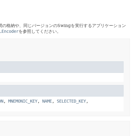
の格納や、同じバージョンのSwingを実行するアプリケーション
LEncoder
を参照してください。
ON
,
MNEMONIC_KEY
,
NAME
,
SELECTED_KEY
,