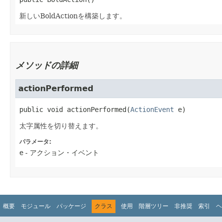
新しいBoldActionを構築します。
メソッドの詳細
actionPerformed
public
void
actionPerformed
​(
ActionEvent
 e)
太字属性を切り替えます。
パラメータ:
e
- アクション・イベント
概要
モジュール
パッケージ
クラス
使用
階層ツリー
非推奨
索引
ヘ