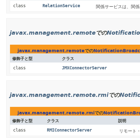
class
RelationService
関係サービスは、関係
javax.management.remote
での
Notificat
javax.management.remote
での
NotificationBroad
修飾子と型
クラス
class
JMXConnectorServer
javax.management.remote.rmi
での
Notifi
javax.management.remote.rmi
での
NotificationB
修飾子と型
クラス
説明
class
RMIConnectorServer
リモート・