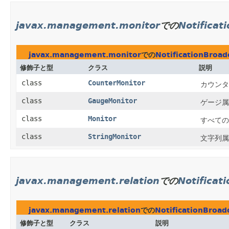
javax.management.monitor
での
Notificat
javax.management.monitor
での
NotificationBroad
修飾子と型
クラス
説明
class
CounterMonitor
カウンタ
class
GaugeMonitor
ゲージ属
class
Monitor
すべての
class
StringMonitor
文字列属
javax.management.relation
での
Notificat
javax.management.relation
での
NotificationBroad
修飾子と型
クラス
説明