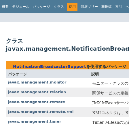
概要
モジュール
パッケージ
クラス
使用
階層ツリー
非推奨
索引
ヘ
クラス
javax.management.NotificationBro
NotificationBroadcasterSupport
を使用するパッケージ
パッケージ
説明
javax.management.monitor
モニター・クラスの
javax.management.relation
関係サービスの定義
javax.management.remote
JMX MBean
javax.management.remote.rmi
RMIコネクタは、
javax.management.timer
Timer MBean