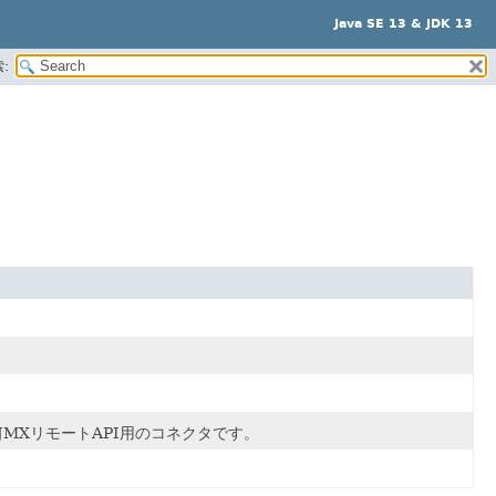
Java SE 13 & JDK 13
:
JMXリモートAPI用のコネクタです。