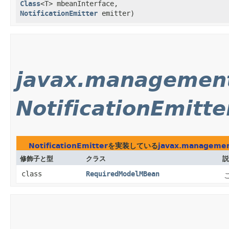
Class
<T> mbeanInterface,
NotificationEmitter
emitter)
javax.managemen
NotificationEmitte
NotificationEmitter
を実装している
javax.manageme
修飾子と型
クラス
説
class
RequiredModelMBean