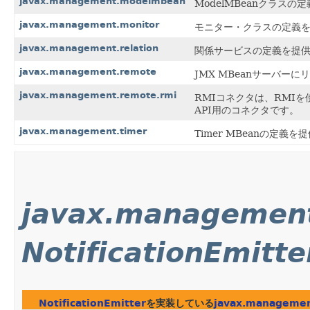
javax.management.modelmbean
ModelMBeanクラスの
javax.management.monitor
モニター・クラスの定義
javax.management.relation
関係サービスの定義を提
javax.management.remote
JMX MBeanサーバ
javax.management.remote.rmi
RMIコネクタは、RMI
API用のコネクタです。
javax.management.timer
Timer MBeanの定義
javax.managemen
NotificationEmitte
NotificationEmitter
を実装している
javax.manageme