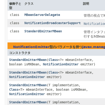
修飾子と
クラス
説明
型
class
MBeanServerDelegate
管理の視点で
class
NotificationBroadcasterSupport
Notificatio
class
StandardEmitterMBean
管理インタフ
行するMBea
NotificationEmitter
型のパラメータを持つ
javax.mana
コンストラクタ
StandardEmitterMBean
​(
Class
<?> mbeanInterface,
boolean isMXBean,
NotificationEmitter
emitter)
StandardEmitterMBean
​(
Class
<?> mbeanInterface,
NotificationEmitter
emitter)
StandardEmitterMBean
​(T implementation,
Class
<T> mbeanInterface, boolean isMXBean,
NotificationEmitter
emitter)
StandardEmitterMBean
​(T implementation,