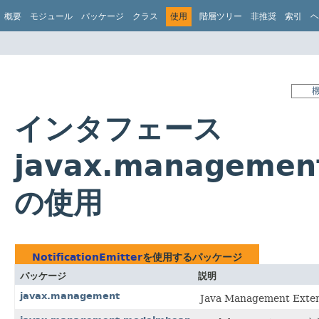
概要
モジュール
パッケージ
クラス
使用
階層ツリー
非推奨
索引
ヘ
インタフェース
javax.management.
の使用
NotificationEmitter
を使用するパッケージ
パッケージ
説明
javax.management
Java Management 