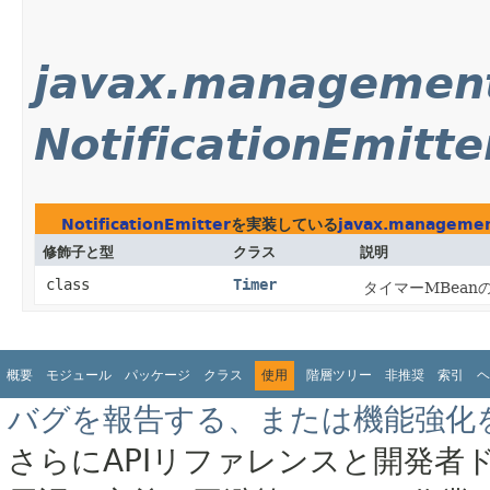
javax.management
NotificationEmitte
NotificationEmitter
を実装している
javax.managemen
修飾子と型
クラス
説明
class
Timer
タイマーMBea
概要
モジュール
パッケージ
クラス
使用
階層ツリー
非推奨
索引
ヘ
バグを報告する、または機能強化
さらにAPIリファレンスと開発者