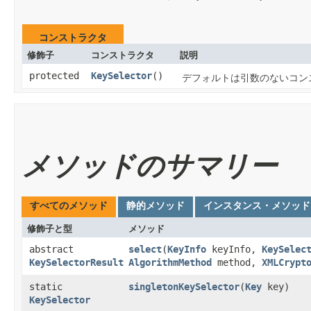
コンストラクタ
修飾子
コンストラクタ
説明
protected
KeySelector
()
デフォルトは引数のないコン
メソッドのサマリー
すべてのメソッド
静的メソッド
インスタンス・メソッド
修飾子と型
メソッド
abstract
select
​(
KeyInfo
keyInfo,
KeySelec
KeySelectorResult
AlgorithmMethod
method,
XMLCrypt
static
singletonKeySelector
​(
Key
key)
KeySelector