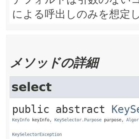
による呼出しのみを想定
メソッドの詳細
select
public abstract
KeyS
KeyInfo
 keyInfo, 
KeySelector.Purpose
 purpose, 
Algor
KeySelectorException