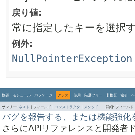
戻り値:
常に指定したキーを選択
例外:
NullPointerException
概要
モジュール
パッケージ
クラス
使用
階層ツリー
非推奨
索引
ヘ
サマリー:
ネスト
|
フィールド |
コンストラクタ
|
メソッド
詳細:
フィールド 
バグを報告する、または機能強化
さらにAPIリファレンスと開発者