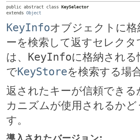
public abstract class 
KeySelector
extends 
Object
KeyInfo
オブジェクトに格
ーを検索して返すセレクタ
は、
KeyInfo
に格納される
で
KeyStore
を検索する場
返されたキーが信頼できる
カニズムが使用されるかど
す。
導入されたバージョン: