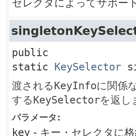
セレクタによってサポー
singletonKeySelec
public 
static
KeySelector
s
渡される
KeyInfo
に関係
する
KeySelector
を返し
パラメータ:
key
- キー・セレクタに