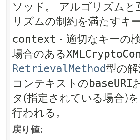
ソッド。
アルゴリズムと
リズムの制約を満たすキ
context
- 適切なキーの
場合のある
XMLCryptoCo
RetrievalMethod
型の解
コンテキストの
baseURI
タ(指定されている場合)
行われる。
戻り値: