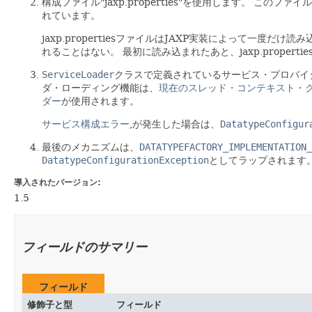
構成ファイル"jaxp.properties"を使用します。
このファイル
れています。
jaxp.propertiesファイルはJAXP実装によって一度
れることはない。
最初に読み込まれたあと、jaxp.prope
ServiceLoader
クラスで定義されているサービス・プロバイ
ダ・ローディング機能は、
現在のスレッド・コンテキスト・
ダー
が使用されます。
サービス構成エラー
,が発生した場合は、
DatatypeConfigur
最後のメカニズムは、
DATATYPEFACTORY_IMPLEMENTATION_
DatatypeConfigurationException
としてラップされます
導入されたバージョン:
1.5
フィールドのサマリー
フィールド
修飾子と型
フィールド