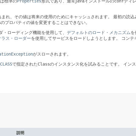
は標準の
Properties
形式であり、通常Javaインストールの
conf
ディ
だけ読み込まれ、その値は将来の使用のためにキャッシュされます。
最初の読込
rtiesのプロパティの値を変更することはできない。
ダ・ローディング機能を使用して、
デフォルトのロード・メカニズム
を
クラス・ローダー
を使用してサービスをロードしようとします。
コンテ
ationException
がスローされます。
CLASS
で指定された
Class
のインスタンス化を試みることです。
インス
。
説明