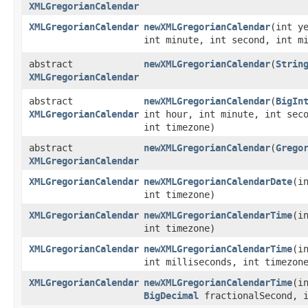
XMLGregorianCalendar
XMLGregorianCalendar
newXMLGregorianCalendar
​(int y
int minute, int second, int m
abstract
newXMLGregorianCalendar
​(
Strin
XMLGregorianCalendar
abstract
newXMLGregorianCalendar
​(
BigIn
XMLGregorianCalendar
int hour, int minute, int se
int timezone)
abstract
newXMLGregorianCalendar
​(
Grego
XMLGregorianCalendar
XMLGregorianCalendar
newXMLGregorianCalendarDate
​(
int timezone)
XMLGregorianCalendar
newXMLGregorianCalendarTime
​(
int timezone)
XMLGregorianCalendar
newXMLGregorianCalendarTime
​(
int milliseconds, int timezon
XMLGregorianCalendar
newXMLGregorianCalendarTime
​(
BigDecimal
fractionalSecond, i