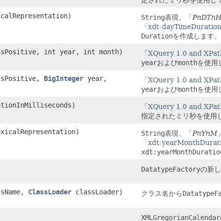
定されたミリ秒を使用し
calRepresentation)
String
表現、「
PnDTn
「xdt:dayTimeDuratio
Duration
を作成します。
isPositive, int year, int month)
「
XQuery 1.0 and XPat
year
および
month
を使用
 isPositive,
BigInteger
year,
「
XQuery 1.0 and XPat
year
および
month
を使用
ationInMilliseconds)
「
XQuery 1.0 and XPat
指定されたミリ秒を使用
xicalRepresentation)
String
表現、「
PnYnM
「xdt:yearMonthDurat
xdt:yearMonthDuratio
DatatypeFactory
の新し
ssName,
ClassLoader
classLoader)
クラス名から
DatatypeF
XMLGregorianCalendar