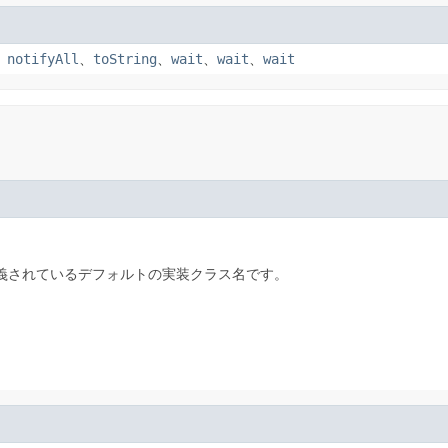
、
notifyAll
、
toString
、
wait
、
wait
、
wait
AXP) 1.3で定義されているデフォルトの実装クラス名です。
。