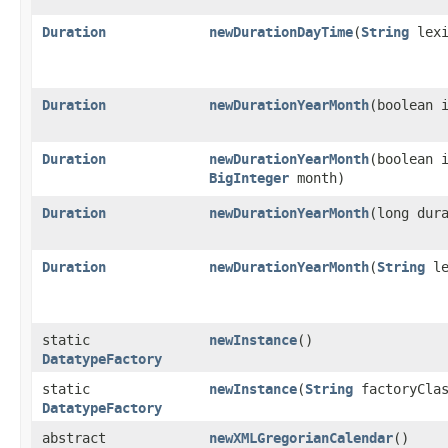
Duration
newDurationDayTime
​(
String
lexi
Duration
newDurationYearMonth
​(boolean 
Duration
newDurationYearMonth
​(boolean
BigInteger
month)
Duration
newDurationYearMonth
​(long dur
Duration
newDurationYearMonth
​(
String
le
static
newInstance
()
DatatypeFactory
static
newInstance
​(
String
factoryCla
DatatypeFactory
abstract
newXMLGregorianCalendar
()