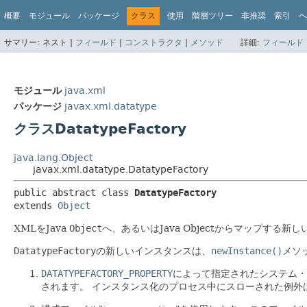
概要
モジュール
パッケージ
クラス
使用
階層ツリー
非推奨
索引
ヘ
サマリー:
ネスト |
フィールド
|
コンストラクタ
|
メソッド
詳細:
フィールド
モジュール
java.xml
パッケージ
javax.xml.datatype
クラスDatatypeFactory
java.lang.Object
javax.xml.datatype.DatatypeFactory
public abstract class 
DatatypeFactory
extends 
Object
XMLをJava
Object
へ、あるいはJava Objectからマップする新し
DatatypeFactory
の新しいインスタンスは、
newInstance()
メソ
DATATYPEFACTORY_PROPERTY
によって指定されたシステム・
されます。
インスタンス化のプロセス中にスローされた例外