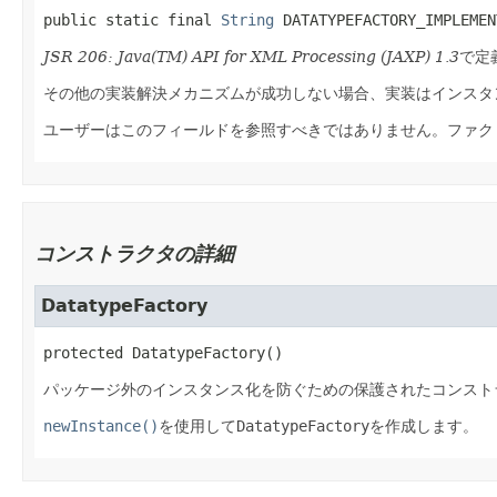
public static final
String
DATATYPEFACTORY_IMPLEMEN
JSR 206: Java(TM) API for XML Processing (JAXP) 1.3
で定
その他の実装解決メカニズムが成功しない場合、実装はインスタ
ユーザーはこのフィールドを参照すべきではありません。ファク
コンストラクタの詳細
DatatypeFactory
protected
DatatypeFactory
()
パッケージ外のインスタンス化を防ぐための保護されたコンスト
newInstance()
を使用して
DatatypeFactory
を作成します。