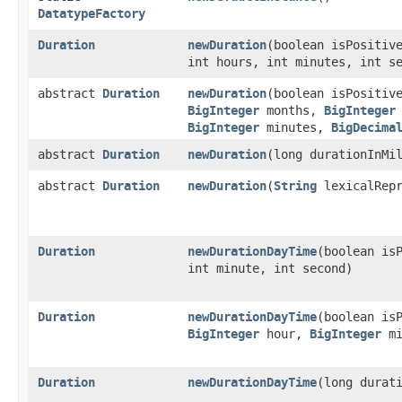
DatatypeFactory
Duration
newDuration
​(boolean isPositiv
int hours, int minutes, int s
abstract
Duration
newDuration
​(boolean isPositi
BigInteger
months,
BigInteger
BigInteger
minutes,
BigDecima
abstract
Duration
newDuration
​(long durationInMi
abstract
Duration
newDuration
​(
String
lexicalRepr
Duration
newDurationDayTime
​(boolean is
int minute, int second)
Duration
newDurationDayTime
​(boolean i
BigInteger
hour,
BigInteger
mi
Duration
newDurationDayTime
​(long durat