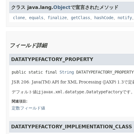
クラス java.lang.
Object
で宣言されたメソッド
clone
、
equals
、
finalize
、
getClass
、
hashCode
、
notify
フィールド詳細
DATATYPEFACTORY_PROPERTY
public static final
String
DATATYPEFACTORY_PROPERTY
JSR 206: Java(TM) API for XML Processing (J
デフォルト値は
javax.xml.datatype.DatatypeFactory
です
関連項目:
定数フィールド値
DATATYPEFACTORY_IMPLEMENTATION_CLASS