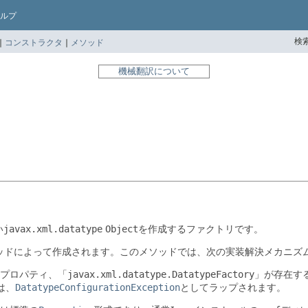
ルプ
検索
|
コンストラクタ
|
メソッド
機械翻訳について
い
javax.xml.datatype
Object
を作成するファクトリです。
ッドによって作成されます。このメソッドでは、次の実装解決メカニズ
プロパティ、「
javax.xml.datatype.DatatypeFactory
」が存在す
は、
DatatypeConfigurationException
としてラップされます。