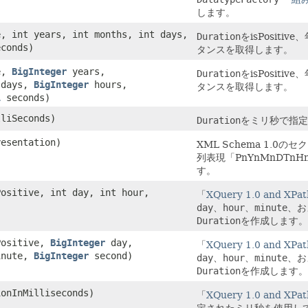
します。
e, int years, int months, int days,
Duration
をisPosit
econds)
タンスを取得します。
ve,
BigInteger
years,
Duration
をisPosit
days,
BigInteger
hours,
タンスを取得します。
l
seconds)
lliSeconds)
Duration
をミリ秒で指定
esentation)
XML Schema 1.0の
列表現「PnYnMnDTn
す。
Positive, int day, int hour,
「
XQuery 1.0 and XPat
day
、
hour
、
minute
、お
Duration
を作成します。
sPositive,
BigInteger
day,
「
XQuery 1.0 and XPat
nute,
BigInteger
second)
day
、
hour
、
minute
、お
Duration
を作成します。
ionInMilliseconds)
「
XQuery 1.0 and XPat