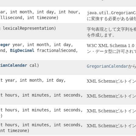
ear, int month, int day, int hour,
java.util.GregorianC
illisecond, int timezone)
に変換する必要がある値
g
lexicalRepresentation)
字句表現として文字列を構文
を作成します。
teger
year, int month, int day,
W3C XML Schema 1.
cond,
BigDecimal
fractionalSecond,
ン・データ型に許可され
rianCalendar
cal)
GregorianCalendar
か
int year, int month, int day,
XML Schemaビルト
int hours, int minutes, int seconds,
XML Schemaビルト
int hours, int minutes, int seconds,
XML Schemaビルト
e)
int hours, int minutes, int seconds,
XML Schemaビルト
nt timezone)