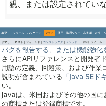
親、または設定されていない
概要
モジュール
パッケージ
クラス
使用
階層ツリー
非推奨
索引
ヘ
サマリー:
ネスト |
フィールド |
コンストラクタ
|
メソッド
詳細:
フィールド 
バグを報告する、または機能強化
さらにAPIリファレンスと開発者
用語の定義、回避策、および作業
説明が含まれている
「Java S
い。
Javaは、米国およびその他の国に
の商標または登録商標です。