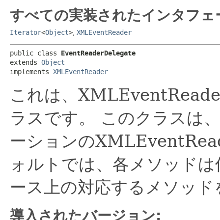
すべての実装されたインタフェ
Iterator
<
Object
>
,
XMLEventReader
public class 
EventReaderDelegate
extends 
Object
implements 
XMLEventReader
これは、XMLEventRe
ラスです。
このクラスは、X
ーションのXMLEventRe
ォルトでは、各メソッドは
ース上の対応するメソッド
導入されたバージョン: