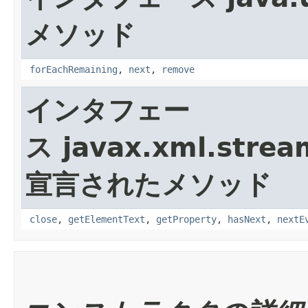
メソッド
forEachRemaining
,
next
,
remove
インタフェー
ス javax.xml.strea
宣言されたメソッド
close
,
getElementText
,
getProperty
,
hasNext
,
nextE