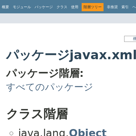
概要
モジュール
パッケージ
クラス
使用
階層ツリー
非推奨
索引
ヘ
パッケージjavax.xml.
パッケージ階層:
すべてのパッケージ
クラス階層
java.lang.
Object