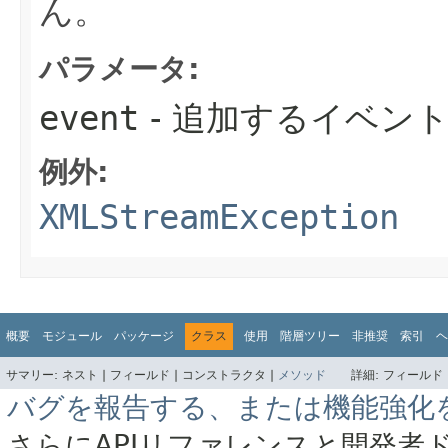
ん。
パラメータ:
event
- 追加するイベント
例外:
XMLStreamException
概要
モジュール
パッケージ
クラス
使用
階層ツリー
非推奨
索引
ヘ
サマリー:
ネスト |
フィールド |
コンストラクタ |
メソッド
詳細:
フィールド 
バグを報告する、または機能強化
さらにAPIリファレンスと開発者