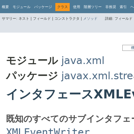
概要
モジュール
パッケージ
クラス
使用
階層ツリー
非推奨
索引
ヘ
サマリー:
ネスト |
フィールド |
コンストラクタ |
メソッド
詳細:
フィールド 
モジュール
java.xml
パッケージ
javax.xml.stre
インタフェースXMLEve
既知のすべてのサブインタフェ
XMLEventWriter