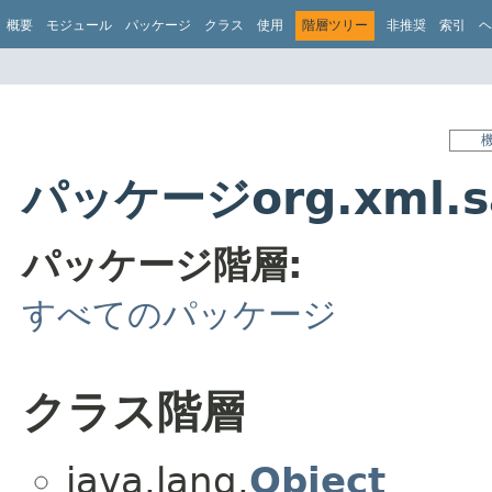
概要
モジュール
パッケージ
クラス
使用
階層ツリー
非推奨
索引
ヘ
パッケージorg.xml.s
パッケージ階層:
すべてのパッケージ
クラス階層
java.lang.
Object