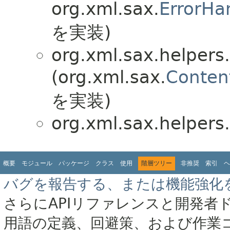
org.xml.sax.
ErrorHa
を実装)
org.xml.sax.helpers.
(org.xml.sax.
Conten
を実装)
org.xml.sax.helpers.
概要
モジュール
パッケージ
クラス
使用
階層ツリー
非推奨
索引
ヘ
バグを報告する、または機能強化
さらにAPIリファレンスと開発者
用語の定義、回避策、および作業