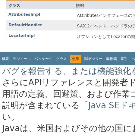
クラス
説明
AttributesImpl
Attributesインタフェー
DefaultHandler
SAX 2イベント・ハンドラ
LocatorImpl
オプションとしてLocator
概要
モジュール
パッケージ
クラス
使用
階層ツリー
非推奨
索引
ヘ
バグを報告する、または機能強化
さらにAPIリファレンスと開発者
用語の定義、回避策、および作業
説明が含まれている
「Java S
い。
Javaは、米国およびその他の国に