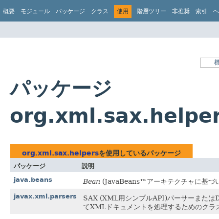
概要
モジュール
パッケージ
クラス
使用
階層ツリー
非推奨
索引
ヘ
パッケージ
org.xml.sax.help
org.xml.sax.helpers
を使用しているパッケージ
パッケージ
説明
java.beans
Bean
(JavaBeans™アーキテクチャに
javax.xml.parsers
SAX (XML用シンプルAPI)パーサーま
てXMLドキュメントを処理するためのクラ