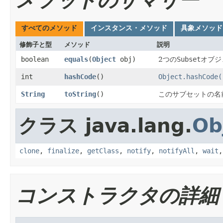
すべてのメソッド
インスタンス・メソッド
具象メソッド
修飾子と型
メソッド
説明
boolean
equals
​(
Object
obj)
2つの
Subset
オブジ
int
hashCode
()
Object.hashCode(
String
toString
()
このサブセットの名
クラス java.lang.
Ob
clone
,
finalize
,
getClass
,
notify
,
notifyAll
,
wait
コンストラクタの詳細