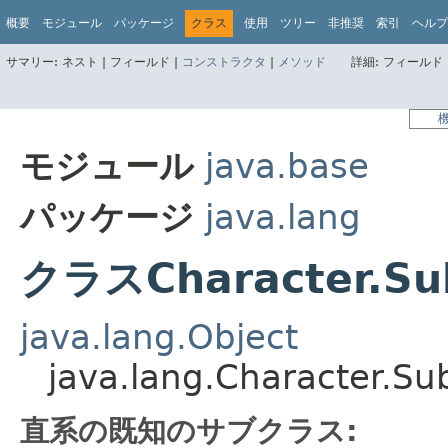
概要
モジュール
パッケージ
クラス
使用
ツリー
非推奨
索引
ヘルプ
サマリー:
ネスト |
フィールド |
コンストラクタ
|
メソッド
詳細:
フィールド 
モジュール
java.base
パッケージ
java.lang
クラスCharacter.Su
java.lang.Object
java.lang.Character.Su
直系の既知のサブクラス: