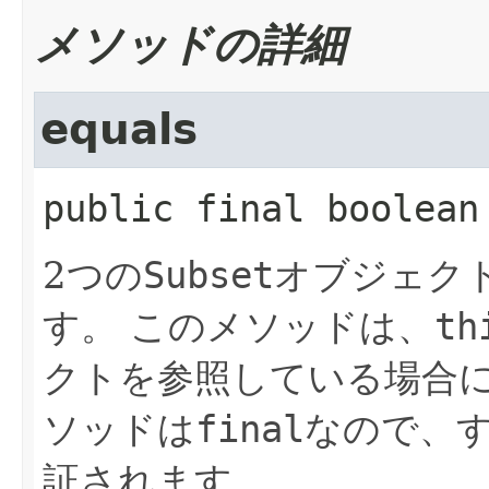
メソッドの詳細
equals
public final
boolean
2つの
Subset
オブジェク
す。
このメソッドは、
th
クトを参照している場合
ソッドは
final
なので、
証されます。