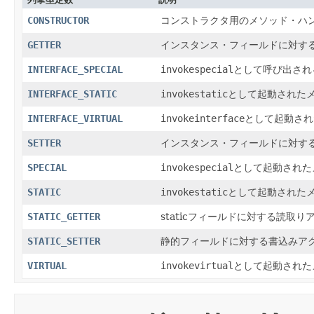
CONSTRUCTOR
コンストラクタ用のメソッド・ハ
GETTER
インスタンス・フィールドに対す
INTERFACE_SPECIAL
invokespecial
として呼び出され
INTERFACE_STATIC
invokestatic
として起動された
INTERFACE_VIRTUAL
invokeinterface
として起動され
SETTER
インスタンス・フィールドに対す
SPECIAL
invokespecial
として起動された
STATIC
invokestatic
として起動された
STATIC_GETTER
staticフィールドに対する読取
STATIC_SETTER
静的フィールドに対する書込みア
VIRTUAL
invokevirtual
として起動された