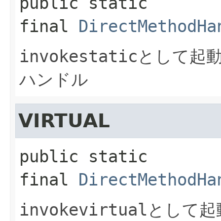
public static 
final
DirectMethodHa
invokestatic
として起
ハンドル
VIRTUAL
public static 
final
DirectMethodHa
invokevirtual
として起