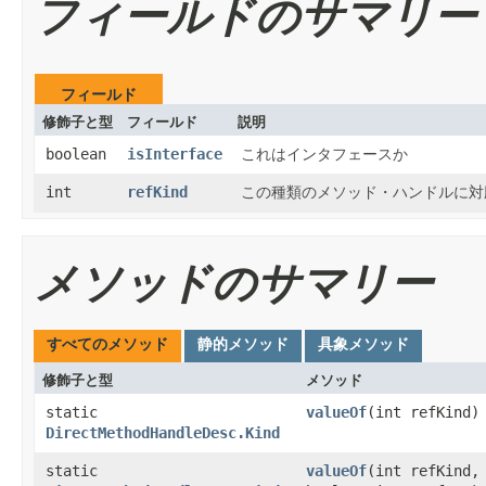
フィールドのサマリー
フィールド
修飾子と型
フィールド
説明
boolean
isInterface
これはインタフェースか
int
refKind
この種類のメソッド・ハンドルに対
メソッドのサマリー
すべてのメソッド
静的メソッド
具象メソッド
修飾子と型
メソッド
static
valueOf
​(int refKind)
DirectMethodHandleDesc.Kind
static
valueOf
​(int refKind,