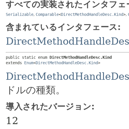
すべての実装されたインタフェ
Serializable
,
Comparable
<
DirectMethodHandleDesc.Kind
>
,
含まれているインタフェース:
DirectMethodHandleDes
public static enum 
DirectMethodHandleDesc.Kind
extends 
Enum
<
DirectMethodHandleDesc.Kind
>
DirectMethodHandleDes
ドルの種類。
導入されたバージョン:
12