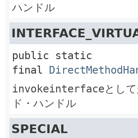
ハンドル
INTERFACE_VIRTU
public static 
final
DirectMethodHa
invokeinterface
として
ド・ハンドル
SPECIAL