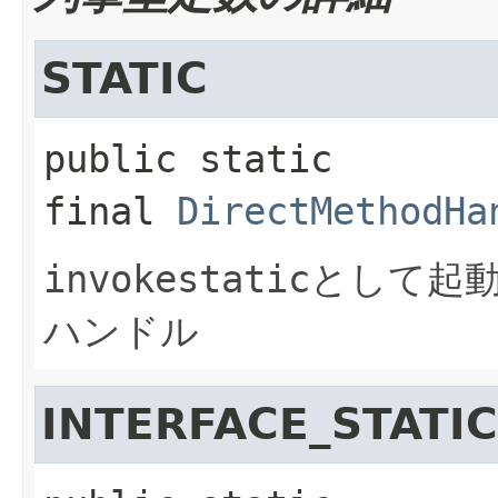
STATIC
public static 
final
DirectMethodHa
invokestatic
として起
ハンドル
INTERFACE_STATIC