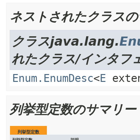
ネストされたクラスの
クラスjava.lang.
En
れたクラス/インタフ
Enum.EnumDesc
<
E
exte
列挙型定数のサマリー
列挙型定数
列挙型定数
説明