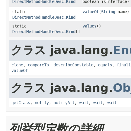
DirectMethodHandleDesc.Kind
boolean isInterface)
static
valueOf
​(
String
name)
DirectMethodHandleDesc.Kind
static
values
()
DirectMethodHandleDesc.Kind
[]
クラス java.lang.
En
clone
,
compareTo
,
describeConstable
,
equals
,
finali
valueOf
クラス java.lang.
Ob
getClass
,
notify
,
notifyAll
,
wait
,
wait
,
wait
列挙型定数の詳細