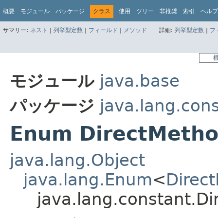
概要
モジュール
パッケージ
クラス
使用
ツリー
非推奨
索引
ヘルプ
サマリー:
ネスト
|
列挙型定数
|
フィールド
|
メソッド
詳細:
列挙型定数
|
フ
モジュール
java.base
パッケージ
java.lang.con
Enum DirectMetho
java.lang.Object
java.lang.Enum
<
Direc
java.lang.constant.D