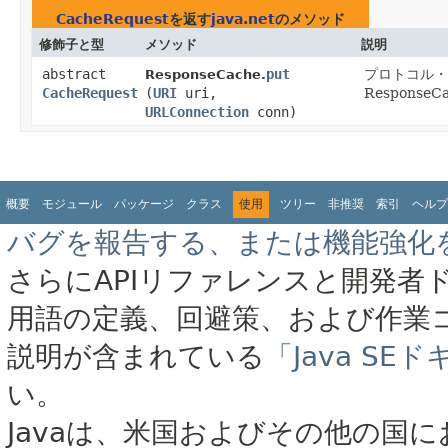
CacheRequest
を返す
java.net
のメソッド
修飾子と型
メソッド
説明
abstract
put
プロトコル・
ResponseCache.
CacheRequest
(
URI
uri,
Respon
URLConnection
conn)
概要
モジュール
パッケージ
クラス
使用
ツリー
非推奨
索引
ヘルプ
バグを報告する、または機能強化
さらにAPIリファレンスと開発者
用語の定義、回避策、および作業
説明が含まれている
「Java S
い。
Javaは、米国およびその他の国に