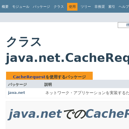
概要
モジュール
パッケージ
クラス
使用
ツリー
非推奨
索引
ヘルプ
クラス
java.net.CacheR
CacheRequest
を使用するパッケージ
パッケージ
説明
java.net
ネットワーク・アプリケーションを実装する
java.net
での
Cache