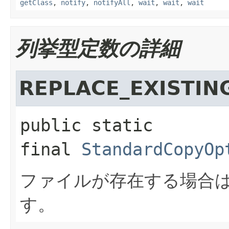
getClass
,
notify
,
notifyAll
,
wait
,
wait
,
wait
列挙型定数の詳細
REPLACE_EXISTIN
public static 
final
StandardCopyOp
ファイルが存在する場合
す。