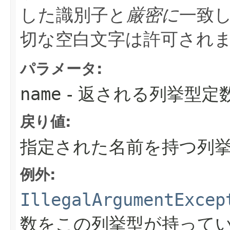
した識別子と
厳密に
一致
切な空白文字は許可されま
パラメータ:
name
- 返される列挙型定
戻り値:
指定された名前を持つ列
例外:
IllegalArgumentExcep
数をこの列挙型が持って