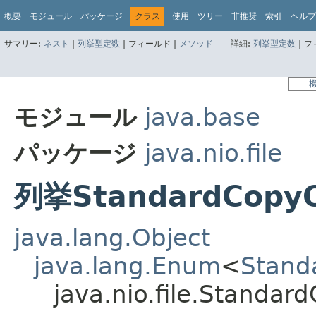
概要
モジュール
パッケージ
クラス
使用
ツリー
非推奨
索引
ヘルプ
サマリー:
ネスト
|
列挙型定数
|
フィールド |
メソッド
詳細:
列挙型定数
|
フ
モジュール
java.base
パッケージ
java.nio.file
列挙StandardCopyO
java.lang.Object
java.lang.Enum
<
Stand
java.nio.file.Standar