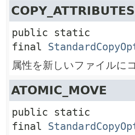
COPY_ATTRIBUTES
public static 
final
StandardCopyOp
属性を新しいファイルに
ATOMIC_MOVE
public static 
final
StandardCopyOp