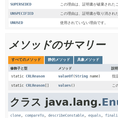
SUPERSEDED
この理由は、証明書が破棄された
UNSPECIFIED
この理由は、証明書が取り消され
UNUSED
使用されていない理由です。
メソッドのサマリー
すべてのメソッド
静的メソッド
具象メソッド
修飾子と型
メソッド
説明
static
CRLReason
valueOf
​(
String
name)
指
static
CRLReason
[]
values
()
こ
クラス java.lang.
En
clone
,
compareTo
,
describeConstable
,
equals
,
finali