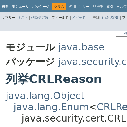
概要
モジュール
パッケージ
クラス
使用
ツリー
非推奨
索引
ヘルプ
サマリー:
ネスト
|
列挙型定数
|
フィールド |
メソッド
詳細:
列挙型定数
|
フ
モジュール
java.base
パッケージ
java.security.c
列挙CRLReason
java.lang.Object
java.lang.Enum
<
CRLRe
java.security.cert.CR