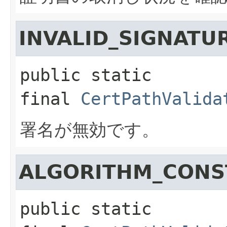
INVALID_SIGNATU
public static 
final
CertPathValida
署名が無効です。
ALGORITHM_CONS
public static 