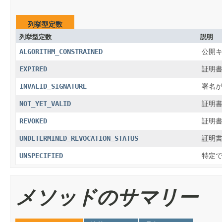
列挙型定数
列挙型定数
説明
ALGORITHM_CONSTRAINED
公開
EXPIRED
証明
INVALID_SIGNATURE
署名
NOT_YET_VALID
証明
REVOKED
証明
UNDETERMINED_REVOCATION_STATUS
証明
UNSPECIFIED
特定
メソッドのサマリー