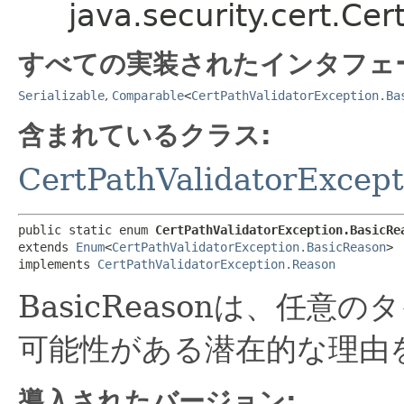
java.security.cert.Ce
すべての実装されたインタフェ
Serializable
,
Comparable
<
CertPathValidatorException.Ba
含まれているクラス:
CertPathValidatorExcept
public static enum 
CertPathValidatorException.BasicRe
extends 
Enum
<
CertPathValidatorException.BasicReason
>

implements 
CertPathValidatorException.Reason
BasicReasonは、任
可能性がある潜在的な理由
導入されたバージョン: