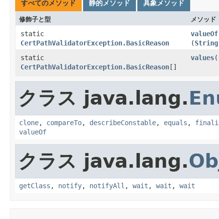
すべてのメソッド
静的メソッド
具象メソッド
修飾子と型
メソッド
static
valueOf
CertPathValidatorException.BasicReason
(
String
static
values
(
CertPathValidatorException.BasicReason
[]
クラス java.lang.
En
clone
,
compareTo
,
describeConstable
,
equals
,
finali
valueOf
クラス java.lang.
Ob
getClass
,
notify
,
notifyAll
,
wait
,
wait
,
wait