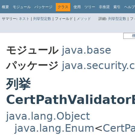
概要
モジュール
パッケージ
クラス
使用
ツリー
非推奨
索引
ヘルプ
サマリー:
ネスト
|
列挙型定数
|
フィールド |
メソッド
詳細:
列挙型定数
|
フ
モジュール
java.base
パッケージ
java.security.c
列挙
CertPathValidator
java.lang.Object
java.lang.Enum
<
CertP