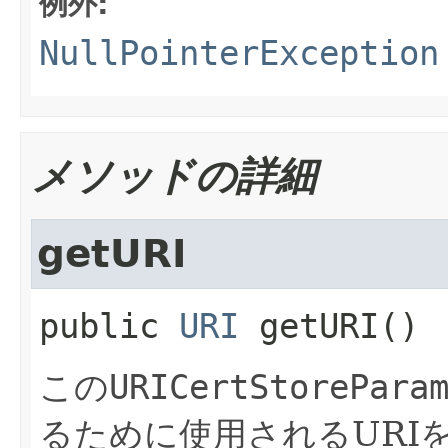
例外:
NullPointerException
メソッドの詳細
getURI
public
URI
getURI
()
この
URICertStorePara
るために使用されるURI