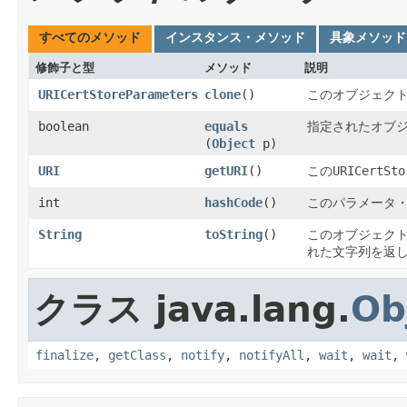
すべてのメソッド
インスタンス・メソッド
具象メソッド
修飾子と型
メソッド
説明
URICertStoreParameters
clone
()
このオブジェク
boolean
equals
指定されたオブ
(
Object
p)
URI
getURI
()
この
URICertSto
int
hashCode
()
このパラメータ
String
toString
()
このオブジェクト
れた文字列を返
クラス java.lang.
Ob
finalize
,
getClass
,
notify
,
notifyAll
,
wait
,
wait
,