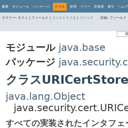
概要
モジュール
パッケージ
クラス
使用
ツリー
非推奨
索引
ヘルプ
サマリー:
ネスト |
フィールド |
コンストラクタ
|
メソッド
詳細:
フィールド 
モジュール
java.base
パッケージ
java.security.c
クラスURICertStore
java.lang.Object
java.security.cert.URI
すべての実装されたインタフェ